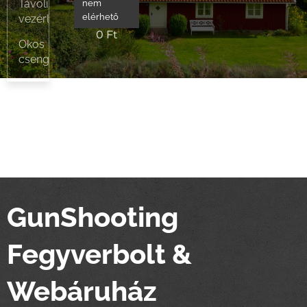
Távoli
nem
Aubess
elérhető
vezérlők,kapcsolók,dugaljak
0
Ft
Okos
csengő
GunShooting
Fegyverbolt &
Webáruház