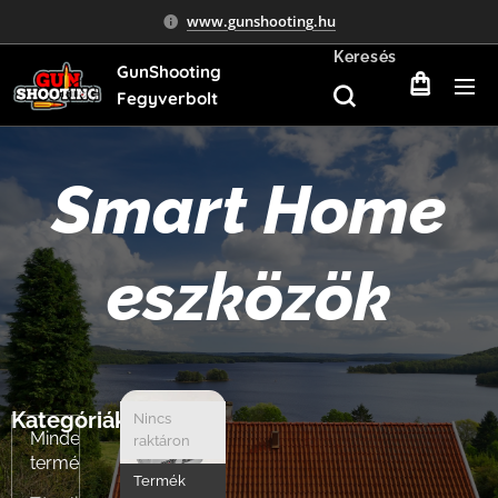
www.gunshooting.hu
Keresés
GunShooting
Fegyverbolt
Smart Home
eszközök
Kategóriák
Nincs
Minden
raktáron
termék
Termék