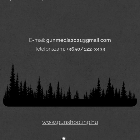
E-mail:
gunmedia2021@gmail.com
Telefonszám:
+3650/122-3433
www.gunshooting.hu