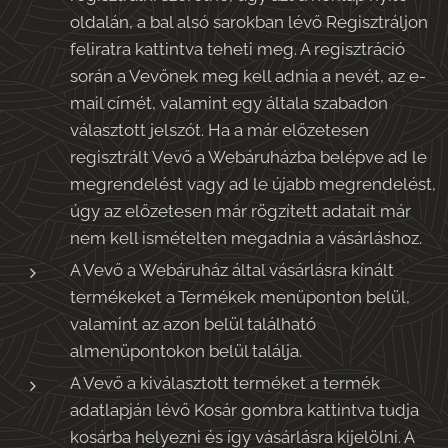
oldalán, a bal alsó sarokban lévő Regisztráljon
feliratra kattintva teheti meg. A regisztráció
során a Vevőnek meg kell adnia a nevét, az e-
mail címét, valamint egy általa szabadon
választott jelszót. Ha a már előzetesen
regisztrált Vevő a Webáruházba belépve ad le
megrendelést vagy ad le újabb megrendelést,
úgy az előzetesen már rögzített adatait már
nem kell ismételten megadnia a vásárláshoz.
A Vevő a Webáruház által vásárlásra kínált
termékeket a Termékek menüponton belül,
valamint az azon belül található
almenüpontokon belül találja.
A Vevő a kiválasztott terméket a termék
adatlapján lévő Kosár gombra kattintva tudja
kosárba helyezni és így vásárlásra kijelölni. A