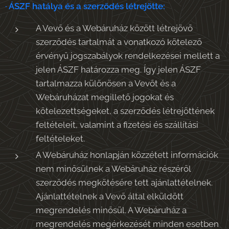
· ÁSZF hatálya és a szerződés létrejötte:
A Vevő és a Webáruház között létrejövő
szerződés tartalmát a vonatkozó kötelező
érvényű jogszabályok rendelkezései mellett a
jelen ÁSZF határozza meg. Így jelen ÁSZF
tartalmazza különösen a Vevőt és a
Webáruházat megillető jogokat és
kötelezettségeket, a szerződés létrejöttének
feltételeit, valamint a fizetési és szállítási
feltételeket.
A Webáruház honlapján közzétett információk
nem minősülnek a Webáruház részéről
szerződés megkötésére tett ajánlattételnek.
Ajánlattételnek a Vevő által elküldött
megrendelés minősül. A Webáruház a
megrendelés megérkezését minden esetben