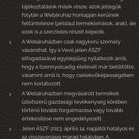
tájékoztatások másik része, azok jellegük
folytán a Webáruház honlapján kerülnek
feltüntetésre (például termékleírások, árak), de
ezek is a szerződés részét képezik.
A Webáruházban csak nagykorú személy
vásárolhat. Így a Vevő jelen ÁSZF
elfogadásával egyidejűleg nyilatkozik arról,
hogy a tizennyolcadig életévét már betöltötte,
valamint arról is, hogy cselekvőképességében
nem korlátozott.
A Webáruházban megvásárolt termékek
üzletszerű gazdasági tevékenység körében
történő tovább forgalmazása vagy tovább
értékesítése nem engedélyezett.
Jelen ÁSZF 2023. április 14. napjától hatályos és
az visszavonásig marad hatályban. A