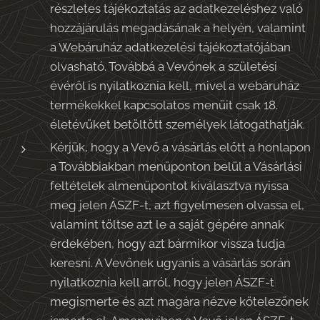
részletes tájékoztatás az adatkezeléshez való
hozzájárulás megadásának a helyén, valamint
a Webáruház adatkezelési tájékoztatójában
olvasható. Továbbá a Vevőnek a születési
évéről is nyilatkoznia kell, mivel a webáruház
termékekkel kapcsolatos menüit csak 18.
életévüket betöltött személyek látogathatják.
Kérjük, hogy a Vevő a vásárlás előtt a honlapon
a Továbbiakban menüponton belül a Vásárlási
feltételek almenüpontot kiválasztva nyissa
meg jelen ÁSZF-t, azt figyelmesen olvassa el,
valamint töltse azt le a saját gépére annak
érdekében, hogy azt bármikor vissza tudja
keresni. A Vevőnek ugyanis a vásárlás során
nyilatkoznia kell arról, hogy jelen ÁSZF-t
megismerte és azt magára nézve kötelezőnek