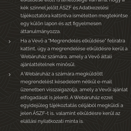
kék színnel jelölt ÁSZF és Adatkezelési
tájékoztatóra kattintva ismételten megtekintse
egy külön lapon és azt figyelmesen
áttanulmányozza.
Ha a Vevő a "Megrendelés elküldése" feliratra
kattint, úgy a megrendelése elküldésre kerül a
Webáruház számára, amely a Vevő általi
ajánlattételnek minősül.
A Webáruház a számára megküldött
megrendelést késedelem nélkül e-mail
üzenetben visszaigazolja, amely a Vevői ajánlat
elfogadását is jelenti. A Webáruház ezzel
egyidejűleg tájékoztatás céljából megküldi a
jelen ÁSZF-t is, valamint elküldésre kerül az
elállási nyilatkozati minta is.