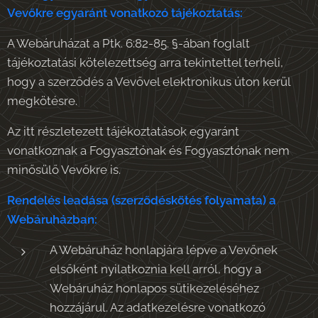
Vevőkre egyaránt vonatkozó tájékoztatás:
A Webáruházat a Ptk. 6:82-85. §-ában foglalt
tájékoztatási kötelezettség arra tekintettel terheli,
hogy a szerződés a Vevővel elektronikus úton kerül
megkötésre.
Az itt részletezett tájékoztatások egyaránt
vonatkoznak a Fogyasztónak és Fogyasztónak nem
minősülő Vevőkre is.
Rendelés leadása (szerződéskötés folyamata) a
Webáruházban:
A Webáruház honlapjára lépve a Vevőnek
elsőként nyilatkoznia kell arról, hogy a
Webáruház honlapos sütikezeléséhez
hozzájárul. Az adatkezelésre vonatkozó