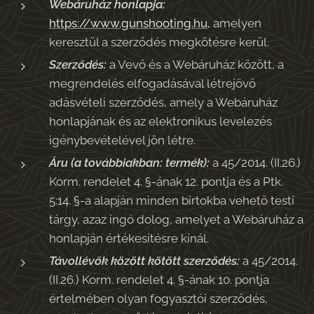
Webáruház honlapja:
https://www.gunshooting.hu,
amelyen
keresztül a szerződés megkötésre kerül.
Szerződés:
a Vevő és a Webáruház között, a
megrendelés elfogadásával létrejövő
adásvételi szerződés, amely a Webáruház
honlapjának és az elektronikus levelezés
igénybevételével jön létre.
Áru (a továbbiakban: termék):
a 45/2014. (II.26.)
Korm. rendelet 4. §-ának 12. pontja és a Ptk.
5:14. §-a alapján minden birtokba vehető testi
tárgy, azaz ingó dolog, amelyet a Webáruház a
honlapján értékesítésre kínál.
Távollévők között kötött szerződés:
a 45/2014.
(II.26.) Korm. rendelet 4. §-ának 10. pontja
értelmében olyan fogyasztói szerződés,