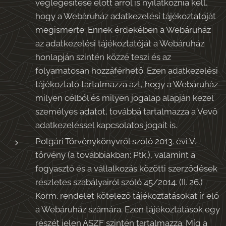
véglegesítése előtt arról is nyilatkoznia kell,
hogy a Webáruház adatkezelési tájékoztatóját
megismerte. Ennek érdekében a Webáruház
az adatkezelési tájékoztatóját a Webáruház
honlapján szintén közzé teszi és az
folyamatosan hozzáférhető. Ezen adatkezelési
tájékoztató tartalmazza azt, hogy a Webáruház
milyen célból és milyen jogalap alapján kezel
személyes adatot, továbbá tartalmazza a Vevő
adatkezeléssel kapcsolatos jogait is.
Polgári Törvénykönyvről szóló 2013. évi V.
törvény (a továbbiakban: Ptk.), valamint a
fogyasztó és a vállalkozás közötti szerződések
részletes szabályairól szóló 45/2014. (II. 26.)
Korm. rendelet kötelező tájékoztatásokat ír elő
a Webáruház számára. Ezen tájékoztatások egy
részét jelen ÁSZF szintén tartalmazza. Míg a