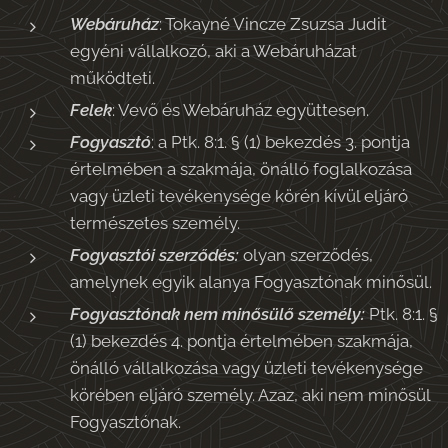
Webáruház
: Tokayné Vincze Zsuzsa Judit
egyéni vállalkozó, aki a Webáruházat
működteti.
Felek
: Vevő és Webáruház együttesen.
Fogyasztó
: a Ptk. 8:1. § (1) bekezdés 3. pontja
értelmében a szakmája, önálló foglalkozása
vagy üzleti tevékenysége körén kívül eljáró
természetes személy.
Fogyasztói szerződés:
olyan szerződés,
amelynek egyik alanya Fogyasztónak minősül.
Fogyasztónak nem minősülő személy:
Ptk. 8:1. §
(1) bekezdés 4. pontja értelmében szakmája,
önálló vállalkozása vagy üzleti tevékenysége
körében eljáró személy. Azaz, aki nem minősül
Fogyasztónak.