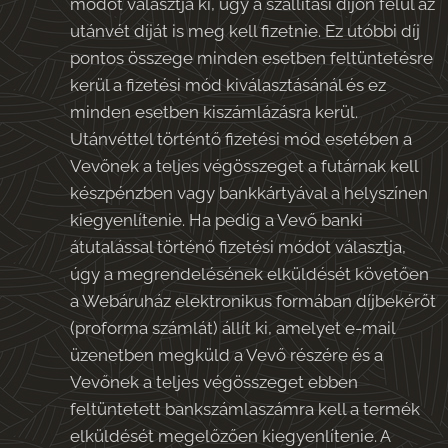
módot választja ki, úgy a szállítási díjon felül az
utánvét díját is meg kell fizetnie. Ez utóbbi díj
pontos összege minden esetben feltüntetésre
kerül a fizetési mód kiválasztásánál és ez
minden esetben kiszámlázásra kerül.
Utánvéttel történtő fizetési mód esetében a
Vevőnek a teljes végösszeget a futárnak kell
készpénzben vagy bankkártyával a helyszínen
kiegyenlítenie. Ha pedig a Vevő banki
átutalással történő fizetési módot választja,
úgy a megrendelésének elküldését követően
a Webáruház elektronikus formában díjbekérőt
(proforma számlát) állít ki, amelyet e-mail
üzenetben megküld a Vevő részére és a
Vevőnek a teljes végösszeget ebben
feltüntetett bankszámlaszámra kell a termék
elküldését megelőzően kiegyenlítenie. A