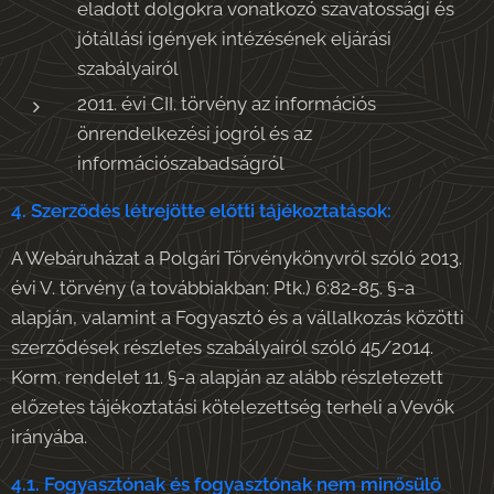
eladott dolgokra vonatkozó szavatossági és
jótállási igények intézésének eljárási
szabályairól
2011. évi CII. törvény az információs
önrendelkezési jogról és az
információszabadságról
4. Szerződés létrejötte előtti tájékoztatások:
A Webáruházat a Polgári Törvénykönyvről szóló 2013.
évi V. törvény (a továbbiakban: Ptk.) 6:82-85. §-a
alapján, valamint a Fogyasztó és a vállalkozás közötti
szerződések részletes szabályairól szóló 45/2014.
Korm. rendelet 11. §-a alapján az alább részletezett
előzetes tájékoztatási kötelezettség terheli a Vevők
irányába.
4.1. Fogyasztónak és fogyasztónak nem minősülő