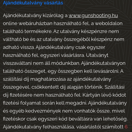
Ajándékutalvány vásárlás
Ajándékutalvány kizárólag a
www.gunshooting.hu
online webáruházban használható fel, a weboldalon
található termékekre. Az utalvány készpénzre nem
váltható be és az utalvány összegéből készpénz nem
adható vissza. Ajándékutalvány csak egyszer
használható fel, egyszeri vásárlásra. Utalványt
visszaváltani nem áll módunkban. Ajándékutalványon
található összeget, egy összegben kell levásárolni. A
szállítási díj maghatározása az ajándékutalvány
összegével, csökkentett díj alapján történik. Szállítási
díj fizetésére nem használható fel. Kártyán lévő kódot
fizetési folyamat során kell megadni. Ajándékutalvány
és egyéb kedvezmények nem vonhatók össze, mivel
fizetéskor csak egyszeri kód beváltásra van lehetőség.
Ajándékutalvány felhasználása, vásárlástól számított
6