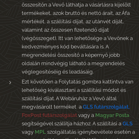
összesítőn a Vevő láthatja a vásárlásra kijelölt
termékeket, azok bruttó és nettó árait, az Áfa
mértékét, a szállítási díjat, az utánvét díját,
valamint az összesen fizetendő díjat
(végösszeget). Itt van lehetősége a Vevőnek a
kedvezményes kód beváltására is. A
megrendelési összesítő a képernyő jobb
oldalán mindvégig látható a megrendelés
véglegesítéséig és leadásáig.
Ezt követően a Folytatás gombra kattintva van
lehetőség kiválasztani a szállítási módot és
szállítási díjat. A Webáruház a Vevő által
megvásárolt terméket a
GLS futárszolgálat,
FoxPost futárszolgálat
vagy a
Magyar Posta
segítségével szállítja házhoz. A szállítási a
GLS
vagy
MPL
szolgáltatás igénybevétele esetén a