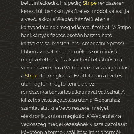
belül intézkedik. Ha pedig
Stripe
rendszeren
keresztüli bankkártyás fizetési módot választja
a vevő, akkor a Webáruház felületén a
kártyaadatainak megadásával fizethet. (A Stripe
bankkártyás fizetés esetén használható
kártyák: Visa, MasterCard, AmericanExpress).
Ebben az esetben a termék akkor minősül
megfizetettnek, és akkor kerül elküldésre a
vevő részére, ha a Webáruház a visszaigazolást
a
Stripe
-tól megkapta. Ez általában a fizetés
után rögtön megtörténik, de ez
rendszerkarbantartás alkalmával változhat. A
kifizetés visszaigazolása után a Webáruház
számlát állít ki a Vevő részére, melyet
elektronikus úton megküld. A Webáruház a
végösszeg megérkezésének visszaigazolását
követően a termék szállítása iránt a termék