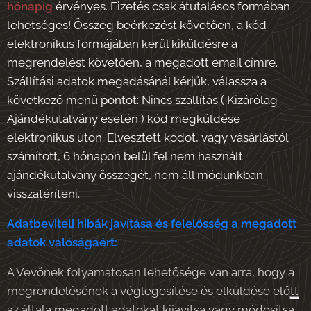
hónapig
érvényes. Fizetés csak átutalásos formában
lehetséges! Összeg beérkezést követően, a kód
elektronikus formájában kerül kiküldésre a
megrendelést követően, a megadott email címre.
Szállítási adatok megadásánál kérjük, válassza a
következő menü pontot: Nincs szállítás ( Kizárólag
Ajándékutalvány esetén ) kód megküldése
elektronikus úton. Elvesztett kódot, vagy vásárlástól
számított, 6 hónapon belül fel nem használt
ajándékutalvány összegét, nem áll módunkban
visszatéríteni.
Adatbeviteli hibák javítása és felelősség a megadott
adatok valóságáért:
A Vevőnek folyamatosan lehetősége van arra, hogy a
megrendelésének a véglegesítése és elküldése előtt
az általa megadott adatokat kijavítsa vagy módosítsa