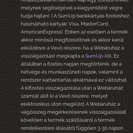
melynek segítségével a kiegyenlítést végre
tudja hajtani. ( A SumUp bankkártyás fizetéshez
használható kártyák: Visa, MasterCard,
AmericanExpress). Ebben az esetben a termék
akkor minősül megfizetettnek és akkor kerül
elküldésre a Vevő részére, ha a Webáruház a
visszaigazolást megkapta a
SumUp
-tól, Ez
általában a fizetés napján megtörténik, de a
hétvége és munkaszüneti napok, valamint a
rendszer karbantartás alkalmával ez változhat.
A kifizetés visszaigazolása után a Webáruház
számlát állít ki a Vevő részére, melyet
elektronikus úton megküld. A Webáruház a
végösszeg megérkezésének visszaigazolását
követően a termék szállításáról a termék
rendelkezésre állásától függően 3-30 napon