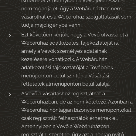
ismerte el. Amennyiben a Vevő jelen ÁSZF-t
nem fogadja el, úgy a Webáruházban nem
vásárolhat és a Webáruház szolgáltatásait sem
tudja majd igénybe venni.
Ezt követően kérjük, hogy a Vevő olvassa el a
Webáruház adatkezelési tájékoztatóját is,
amely a Vevők személyes adatainak
kezelésére vonatkozik. A Webáruház
adatkezelési tájékoztatóját a Továbbiak
menüponton belül szintén a Vásárlási
feltételek almenüponton belül találja.
A Vevő a vásárláshoz regisztrálhat a
Webáruházban, de az nem kötelező. Azonban a
Webáruház honlapján bizonyos menüpontokat
csak regisztrált felhasználók érhetnek el.
Amennyiben a Vevő a Webáruházban
regisztrálni szeretne, úgy azt a honlap nyitó