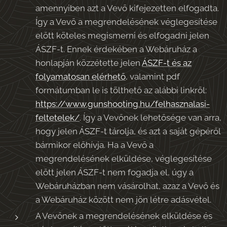
amennyiben azt a Vevő kifejezetten elfogadta.
Így a Vevő a megrendelésének véglegesítése
előtt köteles megismerni és elfogadni jelen
ÁSZF-t. Ennek érdekében a Webáruház a
honlapján közzétette jelen
ÁSZF-t és az
folyamatosan elérhető
, valamint pdf
formátumban le is tölthető az alábbi linkről:
https://www.gunshooting.hu/felhasznalasi-
feltetelek/
. Így a Vevőnek lehetősége van arra,
hogy jelen ÁSZF-t tárolja, és azt a saját gépéről
bármikor előhívja. Ha a Vevő a
megrendelésének elküldése, véglegesítése
előtt jelen ÁSZF-t nem fogadja el, úgy a
Webáruházban nem vásárolhat, azaz a Vevő és
a Webáruház között nem jön létre adásvétel.
A Vevőnek a megrendelésének elküldése és