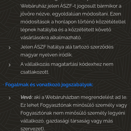
Webáruház jelen ÁSZF-t jogosult bármikor a
jövőre nézve, egyoldalúan módosítani. Ezen
módosítások a honlapon történő közzététellel
lépnek hatályba és a közzétételt követő
vásárlásokra alkalmazható.
Jelen ÁSZF hatálya alá tartozó szerződés
magyar nyelven íródik.
A vállalkozás magatartási kódexhez nem
csatlakozott.
· Fogalmak és vonatkozó jogszabályok:
Vevő:
aki a Webáruházban megrendelést ad le.
Ez lehet Fogyasztónak minősülő személy vagy
Fogyasztónak nem minősülő személy (egyéni
vállalkozó, gazdasági társaság vagy más
szervezet).