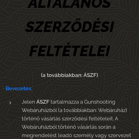
ÁLTALÁNOS
SZERZŐDÉSI
FELTÉTELEI
(a továbbiakban: ÁSZF)
· Bevezetés:
Jelen
ÁSZF
tartalmazza a Gunshooting
Webáruházból (a továbbiakban: Webáruház)
történő vásárlás szerződési feltételeit. A
Webáruházból történő vásárlás során a
megrendelést leadó személy vagy szervezet