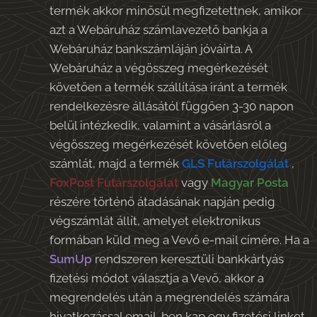
termék akkor minősül megfizetettnek, amikor
azt a Webáruház számlavezető bankja a
Webáruház bankszámláján jóváírta. A
Webáruház a végösszeg megérkezését
követően a termék szállítása iránt a termék
rendelkezésre állásától függően 3-30 napon
belül intézkedik, valamint a vásárlásról a
végösszeg megérkezését követően előleg
számlát, majd a termék
GLS Futárszolgálat
,
FoxPost Futárszolgálat
vagy
Magyar Posta
részére történő átadásának napján pedig
végszámlát állít, amelyet elektronikus
formában küld meg a Vevő e-mail címére. Ha a
SumUp
rendszeren keresztüli bankkártyás
fizetési módot választja a Vevő, akkor a
megrendelés után a megrendelés számára
hivatkozással email-ben kap egy fizetési linket,