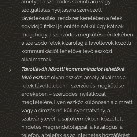
amelyet a szerződés szerinti áru vagy
szolgáltatás nyújtására szervezett
távértékesítési rendszer keretében a felek
egyidejű fizikai jelenléte nélkül úgy kötnek
meg, hogy a szerződés megkötése érdekében
a szerződő felek kizárólag a távollévők közötti
kommunikációt lehetővé tévő eszközt
alkalmaznak.
Távollévők közötti kommunikációt lehetővé
tévő eszköz
: olyan eszköz, amely alkalmas a
felek távollétében – szerződés megkötése
érdekében – szerződési nyilatkozat
megtételére. Ilyen eszköz különösen a címzett
vagy a címzés nélküli nyomtatvány, a
szabványlevél, a sajtótermékben közzétett
hirdetés megrendelőlappal, a katalógus, a
telefon, a telefax és az internetes hozzáférést