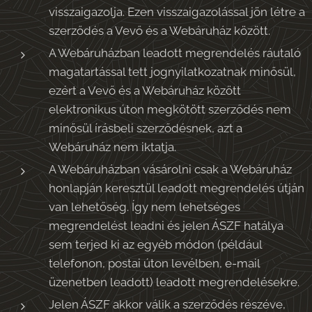
visszaigazolja. Ezen visszaigazolással jön létre a
szerződés a Vevő és a Webáruház között.
A Webáruházban leadott megrendelés ráutaló
magatartással tett jognyilatkozatnak minősül,
ezért a Vevő és a Webáruház között
elektronikus úton megkötött szerződés nem
minősül írásbeli szerződésnek, azt a
Webáruház nem iktatja.
A Webáruházban vásárolni csak a Webáruház
honlapján keresztül leadott megrendelés útján
van lehetőség. Így nem lehetséges
megrendelést leadni és jelen ÁSZF hatálya
sem terjed ki az egyéb módon (például
telefonon, postai úton levélben, e-mail
üzenetben leadott) leadott megrendelésekre.
Jelen ÁSZF akkor válik a szerződés részéve,