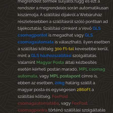
megrendelt termék súlyától függ és ezt a
rendszer a megrendelés során automatikusan
kiszámolja. A szállítási díjakról a Webáruház
részletesebben a szállításról szóló pontban ad
tájékoztatás. Szállítási címként a Vevő
GLS
csomagpontot
is megadhat vagy
GLS
csomagautomata
is választható, ilyen esetben
a szállítási költség
300 Ft-tal
kevesebbe kerül,
mint a
GLS házhozszállítási
szolgáltatás.
Valamint
Magyar Posta
általi kézbesítés
esetén kérheti postán maradó,
MPL csomag
automata
, vagy
MPL postapont
címre is,
ebben az esetben,
20kg
határig szállít a
magyar posta és egységesen
2860Ft
a
szállítási költség.
FoxPost
csomagautomatába
, vagy
FoxPost
csomagpontra
történő szállítási szolgáltatás