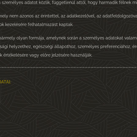
 személyes adatot közlik, függetlenül attól, hogy harmadik félnek mi
ly nem azonos az érintettel, az adatkezelővel, az adatfeldolgozóva
ok kezelésére felhatalmazást kaptak.
bármely olyan formája, amelynek során a személyes adatokat valam
sági helyzethez, egészségi állapothoz, személyes preferenciához, 
értékelésére vagy előre jelzésére használják.
******************************************************************************************
ATAI: