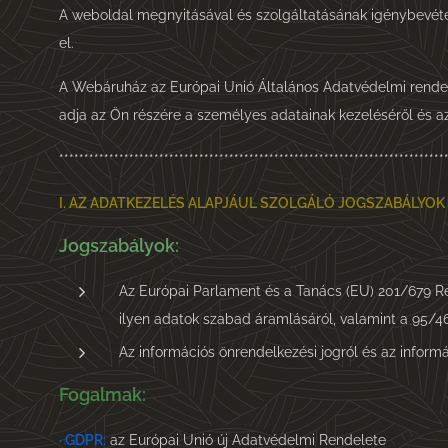
A weboldal megnyitásával és szolgáltatásának igénybevéte
el.
A Webáruház az Európai Unió Általános Adatvédelmi rendelet
adja az Ön részére a személyes adatainak kezeléséről és az
*****************************************************************************
I. AZ ADATKEZELÉS ALAPJÁUL SZOLGÁLÓ JOGSZABÁLYOK
Jogszabályok:
Az Európai Parlament és a Tanács (EU) 201/679 Re
ilyen adatok szabad áramlásáról, valamint a 95/4
Az információs önrendelkezési jogról és az informác
Fogalmak:
·
GDPR:
az Európai Unió új Adatvédelmi Rendelete