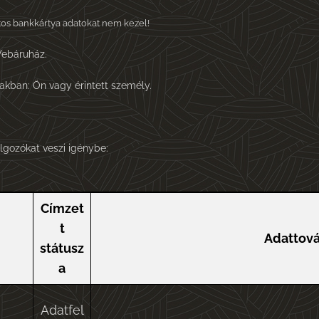
tos bankkártya adatokat nem kezel!
Webáruház.
akban: Ön vagy érintett személy.
lgozókat veszi igénybe:
Címzet
t
Adattová
státusz
a
Adatfel