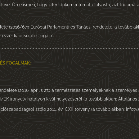
lével Ön elismeri, hogy jelen dokumentumot elolvasta, azt tudomás
e (2016/679 Európai Parlamenti és Tanácsi rendelete, a továbbiakban
 ezzel kapcsolatos jogairól.
******************************************************************************************
 ÉS FOGALMAK:
ndelete (2016. április 27.) a természetes személyeknek a személyes 
6/EK irányelv hatályon kívül helyezéséről (a továbbiakban: Általán
iószabadságról szóló 2011. évi CXII. törvény (a továbbiakban: Infotv.)