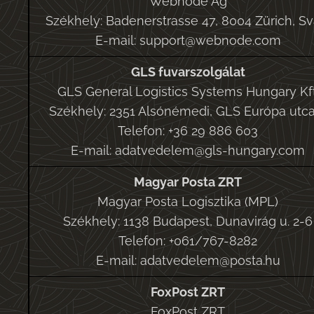
Webnode Ag
Székhely: Badenerstrasse 47, 8004 Zürich, Sv
E-mail: support@webnode.com
GLS fuvarszolgálat
GLS General Logistics Systems Hungary Kft
Székhely: 2351 Alsónémedi, GLS Európa utca
Telefon: +36 29 886 603
E-mail: adatvedelem@gls-hungary.com
Magyar Posta ZRT
Magyar Posta Logisztika (MPL)
Székhely: 1138 Budapest, Dunavirág u. 2-6
Telefon: +061/767-8282
E-mail: adatvedelem@posta.hu
FoxPost ZRT
FoxPost ZRT