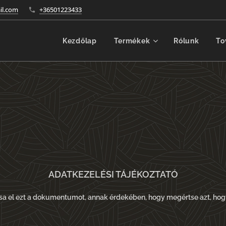
l.com
+36501223433
Kezdőlap
Termékek
Rólunk
To
ADATKEZELÉSI TÁJÉKOZTATÓ
sa el ezt a dokumentumot, annak érdekében, hogy megértse azt, hog