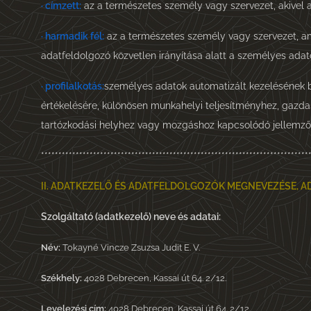
·
címzett:
az a természetes személy vagy szervezet, akivel a
·
harmadik fél:
az a természetes személy vagy szervezet, ame
adatfeldolgozó közvetlen irányítása alatt a személyes adat
·
profilalkotás:
személyes adatok automatizált kezelésének 
értékelésére, különösen munkahelyi teljesítményhez, gazda
tartózkodási helyhez vagy mozgáshoz kapcsolódó jellemzők 
*****************************************************************************
II. ADATKEZELŐ ÉS ADATFELDOLGOZÓK MEGNEVEZÉSE, AD
Szolgáltató (adatkezelő) neve és adatai:
Név:
Tokayné Vincze Zsuzsa Judit E. V.
Székhely:
4028 Debrecen, Kassai út 64. 2/12.
Levelezési cím:
4028 Debrecen, Kassai út 64. 2/12.