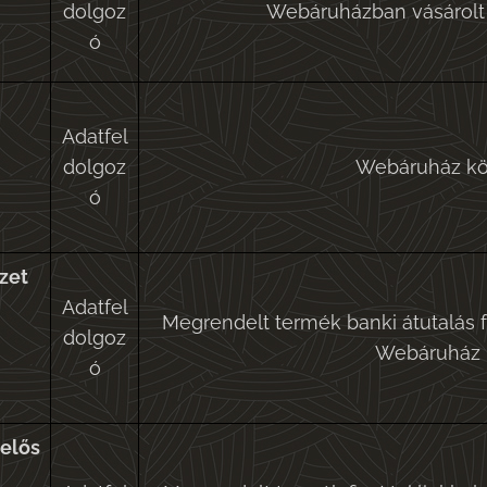
dolgoz
Webáruházban vásárolt 
ó
Adatfel
dolgoz
Webáruház kön
ó
zet
Adatfel
Megrendelt termék banki átutalás f
dolgoz
Webáruház b
ó
lelős