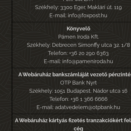
Székhely: 3300 Eger, Maklári út. 119
E-mail: info@foxpost.hu
Könyvelő
Pámen Iroda Kft.
Székhely: Debrecen Simonffy utca 32. 1/8
Telefon: +36 20 290 6363
E-mail: info@pameniroda.hu
A Webáruház bankszámláját vezető pénzinté
OTP Bank Nyrt
Székhely: 1051 Budapest, Nádor utca 16
Telefon: +36 1 366 6666
E-mail: adatvedelem@otpbank.hu
A Webáruház kártyás fizetés tranzakciókért fe
cég