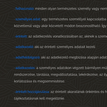
·
felhasználó:
minden olyan természetes személy vagy nem te
·
személyes adat:
egy természetes személlyel kapcsolatba ho
közvetlenül vagy akár közvetett módon beazonosítható. Így 
·
érintett:
az adatkezelés vonatkozásában az, akinek a személ
·
adatkezelő:
aki az érintett személyes adatait kezeli.
·
adatfeldolgozó:
aki az adatkezelő megbízása alapján adat
·
adatkezelés:
a személyes adatokon végzett bármilyen művel
rendszerzése, tárolása, megváltoztatása, lekérdezése, az ily
korlátozása és megsemmisítése.
·
érintett hozzájárulása:
az érintett akaratának önkéntes és h
tájékoztatásnak kell megelőznie.