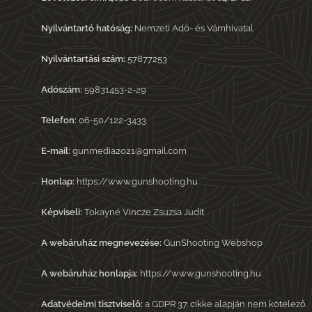
Nyilvántartó hatóság:
Nemzeti Adó- és Vámhivatal
Nyilvántartási szám:
57877253
Adószám:
59831453-2-29
Telefon:
06-50/122-3433
E-mail:
gunmedia2021@gmail.com
Honlap:
https://www.gunshooting.hu
Képviseli:
Tokayné Vincze Zsuzsa Judit
A webáruház megnevezése:
GunShooting Webshop
A webáruház honlapja:
https://www.gunshooting.hu
Adatvédelmi tisztviselő:
a GDPR 37. cikke alapján nem kötelező.