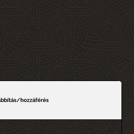
bbítás/hozzáférés