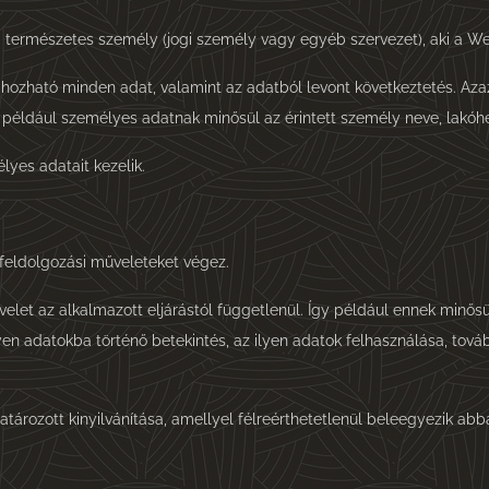
rmészetes személy (jogi személy vagy egyéb szervezet), aki a Web
zható minden adat, valamint az adatból levont következtetés. Azaz 
például személyes adatnak minősül az érintett személy neve, lakóhe
yes adatait kezelik.
feldolgozási műveleteket végez.
et az alkalmazott eljárástól függetlenül. Így például ennek minősül
en adatokba történő betekintés, az ilyen adatok felhasználása, tovább
atározott kinyilvánítása, amellyel félreérthetetlenül beleegyezik ab