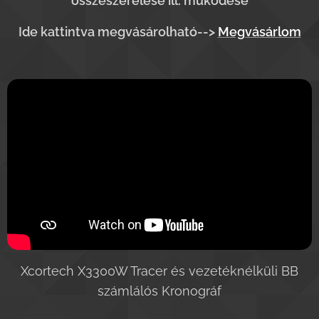
összeszerelése ill. működése
Ide kattintva megvásárolható-->
Megvásárlom
Xcortech X3300W Tracer és vezetéknélküli BB
számlálós Kronográf