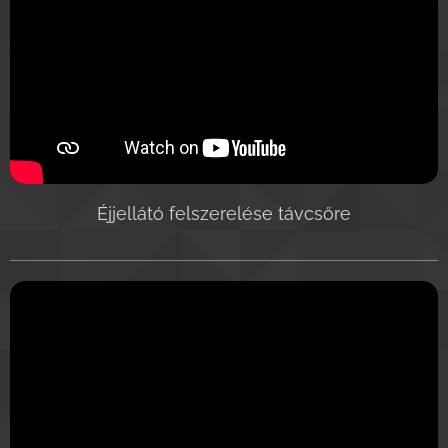
Éjjellátó felszerelése távcsőre