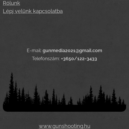
Rólunk
Lépj velünk kapcsolatba
E-mail:
gunmedia2021@gmail.com
Telefonszám:
+3650/122-3433
www.gunshooting.hu