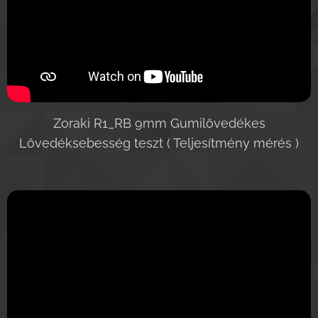
Zoraki R1_RB 9mm Gumilövedékes
Lövedéksebesség teszt ( Teljesítmény mérés )