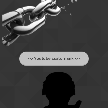
--> Youtube csatornánk <--