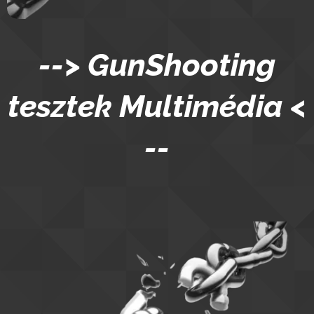
--> GunShooting
tesztek
Multimédia
<
--
Myspace Cursors