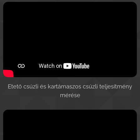
Etető csúzli és kartámaszos csúzli teljesítmény
mérése