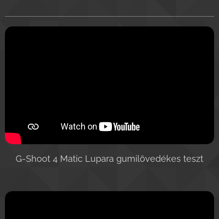
G-Shoot 4 Matic Lupara gumilövedékes teszt