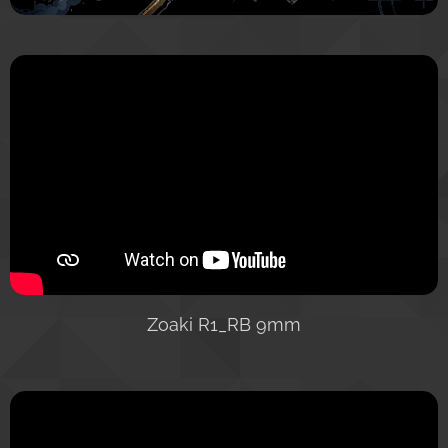
Zoaki R1_RB 9mm