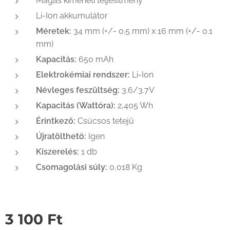
Magas kimeneti teljesítmény
Li-Ion akkumulátor
Méretek:
34 mm (+/- 0.5 mm) x 16 mm (+/- 0.1
mm)
Kapacitás:
650 mAh
Elektrokémiai rendszer:
Li-Ion
Névleges feszültség:
3.6/3.7V
Kapacitás (Wattóra):
2,405 Wh
Érintkező:
Csúcsos tetejű
Újratölthető:
Igen
Kiszerelés:
1 db
Csomagolási súly:
0,018 Kg
3 100
Ft