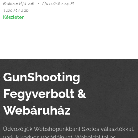
Bruttó ár (Áfá-val)
Áfa nélkül 2 441 Ft
3 100 Ft / 1 db
Készleten
GunShooting
Fegyverbolt &
Webáruház
Üdvözöljük Webshopunkban! Széles választékkal,
várjuk kedves vásárlóinkat! Weboldal teljes