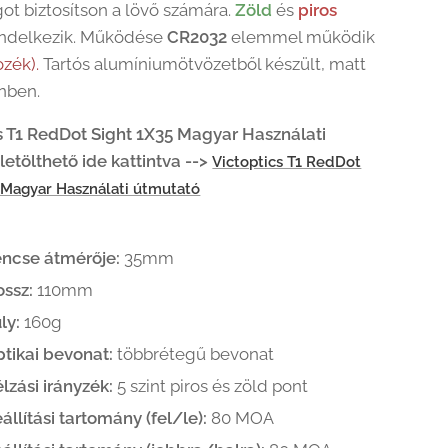
ot biztosítson a lövő számára.
Zöld
és
piros
endelkezik. Működése
CR2032
elemmel működik
ozék).
Tartós alumíniumötvözetből készült, matt
ínben.
s T1 RedDot Sight 1X35 Magyar Használati
letölthető ide kattintva -->
Victoptics T1 RedDot
 Magyar Használati útmutató
ncse átmérője:
35mm
ssz:
110mm
ly:
160g
tikai bevonat:
többrétegű bevonat
lzási irányzék:
5 szint piros és zöld pont
állítási tartomány (fel/le):
80 MOA