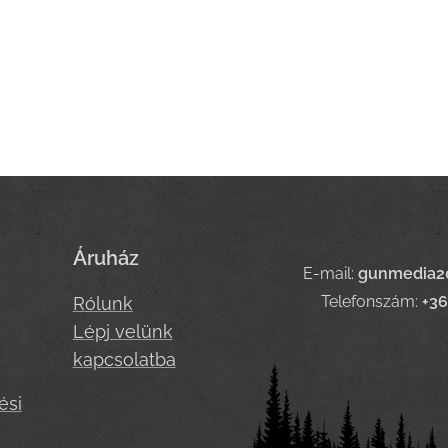
Áruház
E-mail:
gunmedia2
Telefonszám:
+3
Rólunk
Lépj velünk
kapcsolatba
ési