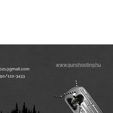
www.gunshooting.hu
021@gmail.com
650/122-3433