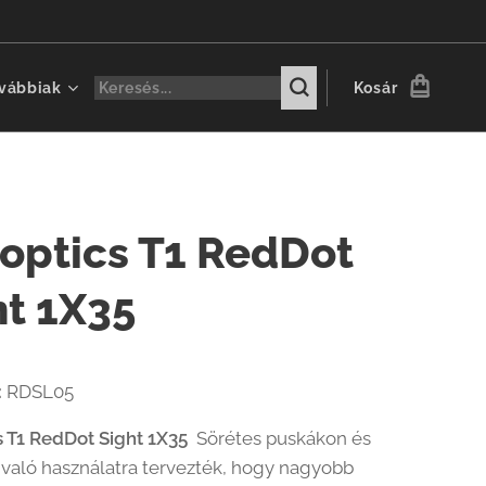
vábbiak
Kosár
toptics T1 RedDot
ht 1X35
:
RDSL05
s T1 RedDot Sight 1X35
Sörétes puskákon és
való használatra tervezték, hogy nagyobb