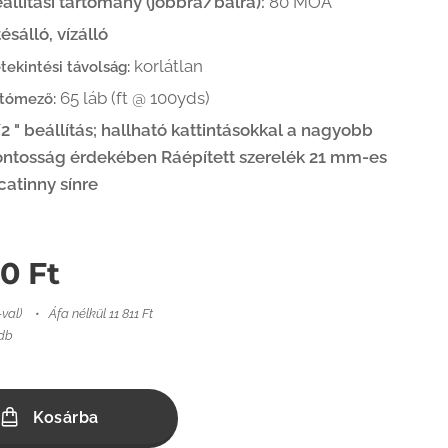
állítási tartomány (jobbra/balra):
80 MOA
ésálló, vízálló
korlátlan
tekintési távolság:
65 láb (ft @ 100yds)
tómező:
2 " beállítás; hallható kattintásokkal a nagyobb
ntosság érdekében Ráépített szerelék 21 mm-es
catinny sínre
00
Ft
-val)
Áfa nélkül 11 811 Ft
 db
Kosárba