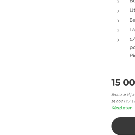
Be
T1 RedDot Sight 1X35
Üt
T1 RedDot Sight 1X35
Be
Lá
1/
po
Pi
15 0
Bruttó ár (Áfá
15 000 Ft / 1
Készleten