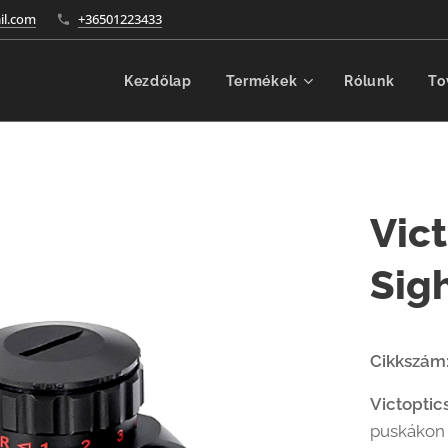
l.com
+36501223433
Kezdőlap
Termékek
Rólunk
To
Vic
Sig
Cikkszám
Victoptic
puskákon 