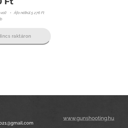
0
Ft
-val)
Áfa nélkül 5 276 Ft
db
incs raktáron
www.gunshooting.hu
021@gmail.com