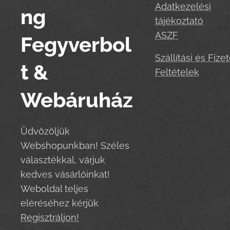
Adatkezelési
ng
tájékoztató
ASZF
Fegyverbol
Szállítási és Fizet
t &
Feltételek
Webáruház
Üdvözöljük
Webshopunkban! Széles
választékkal, várjuk
kedves vásárlóinkat!
Weboldal teljes
eléréséhez kérjük
Regisztráljon!