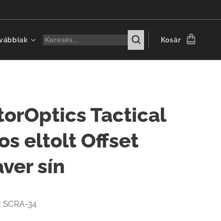
vábbiak
Kosár
torOptics Tactical
os eltolt Offset
ver sín
:
SCRA-34