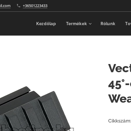
l.com
+36501223433
Kezdőlap
Termékek
Rólunk
To
Vec
45°-
Wea
Cikkszám