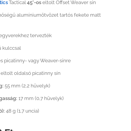
tics
Tactical
45°-os
eltolt Offset Weaver sín
nőségű alumíniumötvözet tartós fekete matt
fegyverekhez tervezték
ű kulccsal
s picatinny- vagy Weaver-sínre
 eltolt oldalsó picatinny sín
g:
55 mm (2,2 hüvelyk)
gasság:
17 mm (0,7 hüvelyk)
ó):
48 g (1,7 uncia)