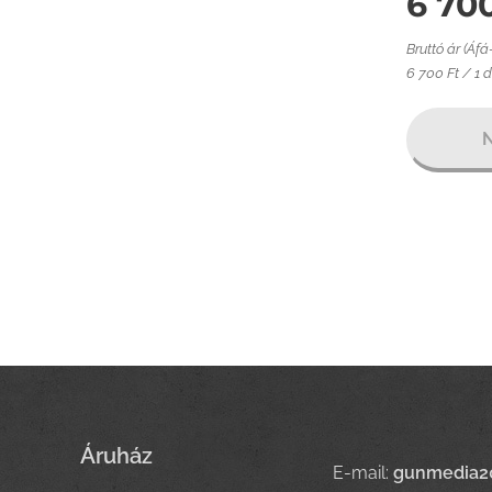
6 70
Bruttó ár (Áfá
6 700 Ft / 1 
N
Áruház
E-mail:
gunmedia2