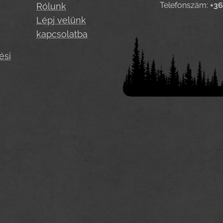
Telefonszám:
+3
Rólunk
Lépj velünk
kapcsolatba
ési