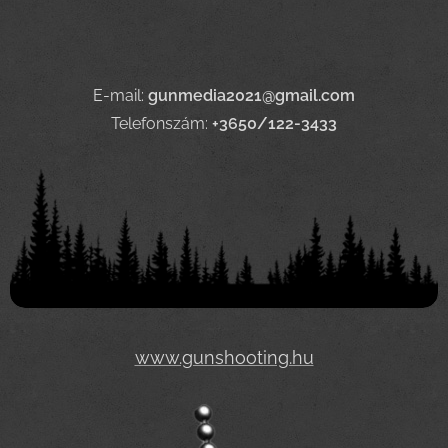
E-mail:
gunmedia2021@gmail.com
Telefonszám:
+3650/122-3433
www.gunshooting.hu