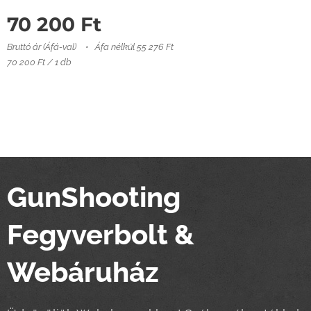
70 200
Ft
Bruttó ár (Áfá-val)
Áfa nélkül 55 276 Ft
70 200 Ft / 1 db
GunShooting
Fegyverbolt &
Webáruház