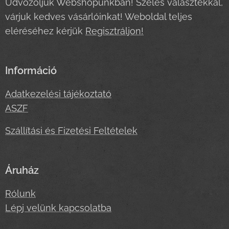
Üdvözöljük Webshopunkban! Széles választékkal,
várjuk kedves vásárlóinkat! Weboldal teljes
eléréséhez kérjük
Regisztráljon!
Információ
Adatkezelési tájékoztató
ASZF
Szállítási és Fizetési Feltételek
Áruház
Rólunk
Lépj velünk kapcsolatba