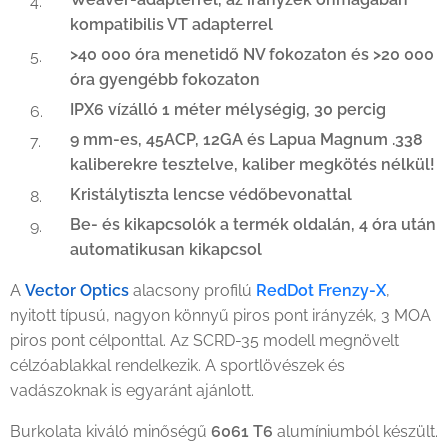
kompatibilis VT adapterrel
SCRD-35 Fenzy-X 1X20X28 RedDot nyitott
>40 000 óra menetidő NV fokozaton és >20 000
óra gyengébb fokozaton
IPX6 vízálló 1 méter mélységig, 30 percig
9 mm-es, 45ACP, 12GA és Lapua Magnum .338
kaliberekre tesztelve, kaliber megkötés nélkül!
Kristálytiszta lencse védőbevonattal
Be- és kikapcsolók a termék oldalán, 4 óra után
automatikusan kikapcsol
A
Vector Optics
alacsony profilú
RedDot Frenzy-X
,
SCRD-35 Fenzy-X 1X20X28 RedDot nyitott
nyitott típusú, nagyon könnyű piros pont irányzék, 3 MOA
SCRD-35 Fenzy-X 1X20X28 RedDot nyitott
piros pont célponttal. Az SCRD-35 modell megnövelt
célzóablakkal rendelkezik. A sportlövészek és
vadászoknak is egyaránt ajánlott.
Burkolata kiváló minőségű
6061 T6
alumíniumból készült.