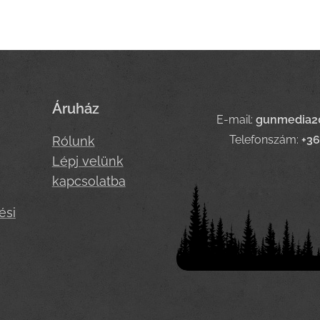
Áruház
E-mail:
gunmedia2
Telefonszám:
+3
Rólunk
Lépj velünk
kapcsolatba
ési