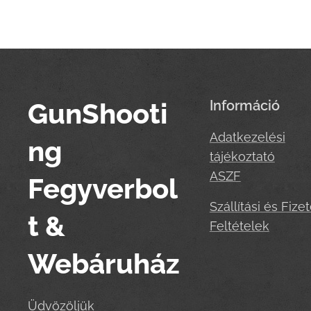
GunShooti
Információ
Adatkezelési
ng
tájékoztató
ASZF
Fegyverbol
Szállítási és Fizet
t &
Feltételek
Webáruház
Üdvözöljük