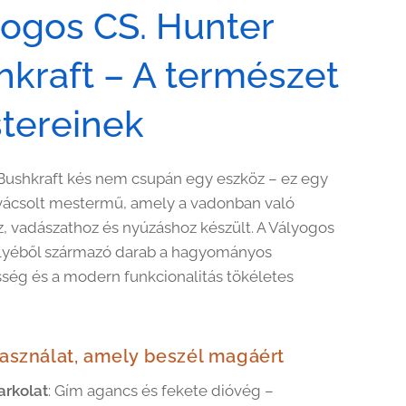
yogos CS. Hunter
hkraft – A természet
tereinek
Bushkraft kés nem csupán egy eszköz – ez egy
vácsolt mestermű, amely a vadonban való
z, vadászathoz és nyúzáshoz készült. A Vályogos
lyéből származó darab a hagyományos
ég és a modern funkcionalitás tökéletes
sználat, amely beszél magáért
arkolat
: Gím agancs és fekete dióvég –