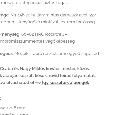
rmészetes elegancia, biztos fogás
enge
: M1-15N20 hullámmintás damaszk acél, 224
tegben – lenyűgöző mintázat, extrém tartósság
eménység
: 60–62 HRC Rockwell –
ompromisszummentes vágóképesség
zegecs
: Mozaik – apró részlet, ami egyediséget ad
Csaba és Nagy Miklós kovács mester, közös
k alapján készült kések, rövid leírás folyamatát,
tva olvashatod el -->
Így készültek a pengék
k
sz:
121,8 mm
tagság:
5 mm