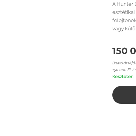
A Hunter 
esztétika
felejtene
vagy külö
150 
Bruttó ár (Áfá
150 000 Ft / 
Készleten