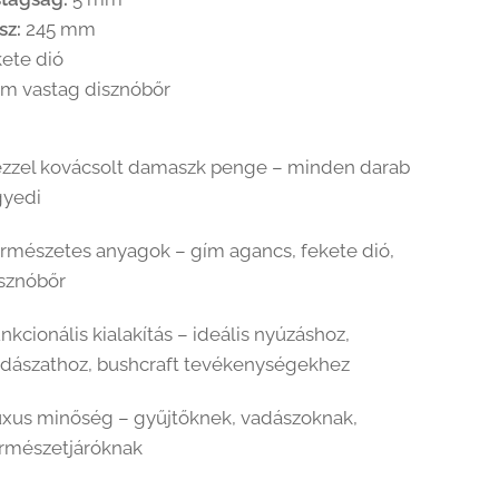
ssz:
245 mm
ete dió
m vastag disznóbőr
zzel kovácsolt damaszk penge – minden darab
gyedi
rmészetes anyagok – gím agancs, fekete dió,
sznóbőr
nkcionális kialakítás – ideális nyúzáshoz,
dászathoz, bushcraft tevékenységekhez
xus minőség – gyűjtőknek, vadászoknak,
rmészetjáróknak