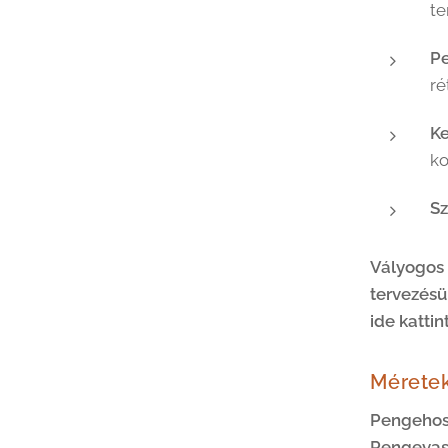
te
P
ré
K
k
S
Vályogos 
tervezésü
ide kattin
Mérete
Pengehos
Pengevas