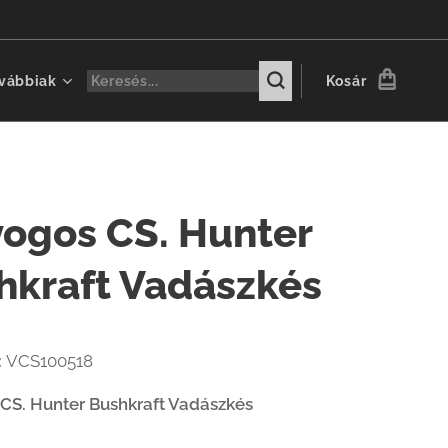
vábbiak
Kosár
yogos CS. Hunter
hkraft Vadászkés
:
VCS100518
CS. Hunter Bushkraft Vadászkés