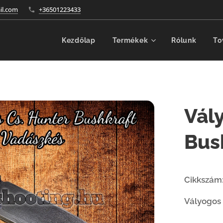
l.com
+36501223433
Kezdőlap
Termékek
Rólunk
To
Vál
Bus
Cikkszám
Vályogos 