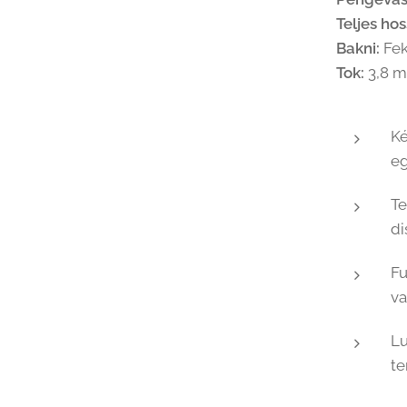
Teljes ho
Bakni:
Fek
Tok:
3,8 m
Ké
e
Te
di
Fu
va
Lu
te