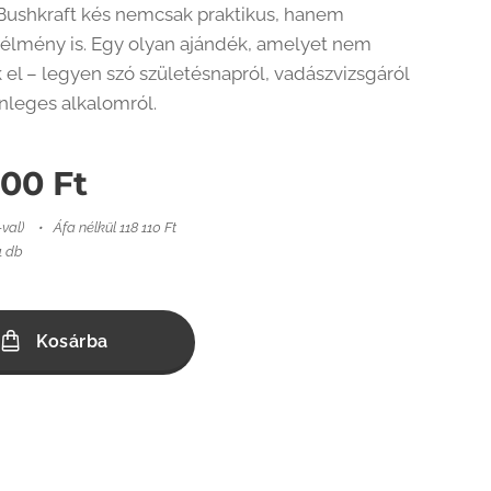
Bushkraft kés nemcsak praktikus, hanem
i élmény is. Egy olyan ajándék, amelyet nem
k el – legyen szó születésnapról, vadászvizsgáról
nleges alkalomról.
000
Ft
-val)
Áfa nélkül 118 110 Ft
1 db
Kosárba