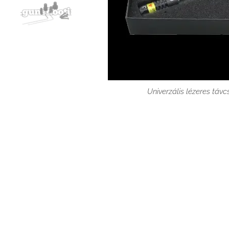
Univerzális lézeres tá