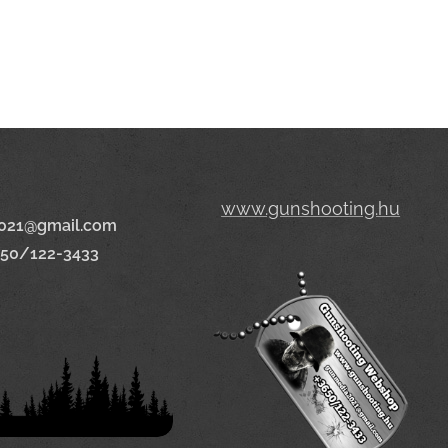
www.gunshooting.hu
021@gmail.com
650/122-3433