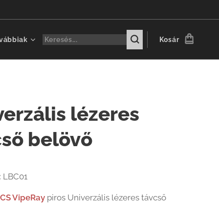
vábbiak
Kosár
erzális lézeres
cső belövő
:
LBC01
CS VipeRay
piros Univerzális lézeres távcső