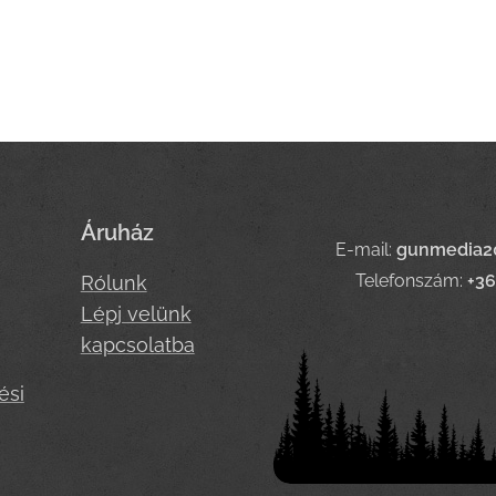
Áruház
E-mail:
gunmedia2
Telefonszám:
+3
Rólunk
Lépj velünk
kapcsolatba
ési