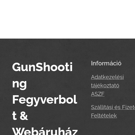
GunShooti
Információ
Adatkezelési
ng
tájékoztató
ASZF
Fegyverbol
Szállítási és Fizet
t &
Feltételek
Webáruház