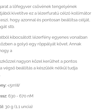
garat a lőfegyver csövének tengelyének
ából kivetítve ez a lézerfuratú célzó kollimátor
eszi, hogy azonnal és pontosan beállítsa célját,
gát stb.
ratból kibocsátott lézerfény egyenes vonalban
közben a golyó egy röppályát követ. Annak
 hogy a
eszközzel nagyon közel kerülhet a pontos
a végső beállítás a készülék nélkül tudja
.
ény:
<5mW
ssz:
630 - 670 nM
ó):
30 g (1,1 uncia)