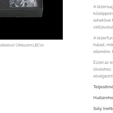
A lézersu
középpontj
lehetővé t
céltávolsá
A lézerfu
halad, mi
vcsőbelövő Cikkszám:LBC01
ellenére,
Ezzel az 
lövéshez, 
elvégezni
Teljesítm
Hullámho
Súly (nett