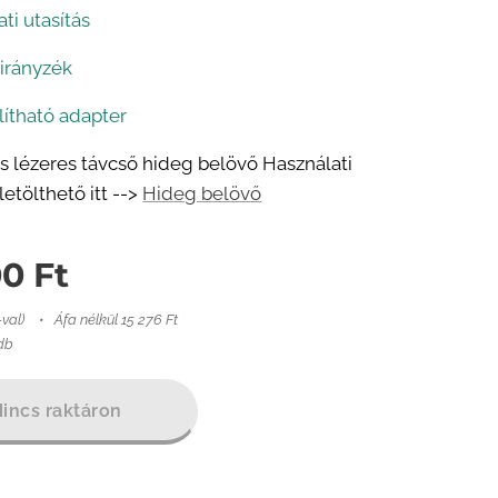
ati utasítás
 irányzék
lítható adapter
is lézeres távcső hideg belövő Használati
etölthető itt -->
Hideg belövő
00
Ft
-val)
Áfa nélkül 15 276 Ft
 db
incs raktáron