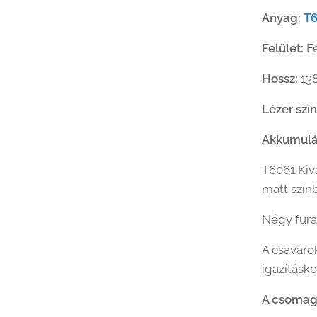
Anyag:
T
Felület:
F
Hossz:
138
Lézer szí
Akkumulát
T6061 Kiv
matt szín
Négy fura
A csavaro
igazításko
A csomag