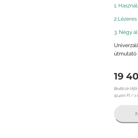
1. Használ
2.Lézeres
3. Négy ál
Univerzál
útmutató l
19 4
Bruttó ár (Áfá
19 400 Ft / 1
N