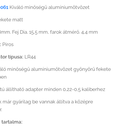
6061
Kiváló minőségű alumíniumötvözet
ekete matt
mm. Fej Dia. 15,5 mm, farok átmérő. 4,4 mm
n:
Piros
or típusa:
LR44
áló minőségű alumíniumötvözet gyönyörű fekete
ben
tú állítható adapter minden 0,22-0,5 kaliberhez
k már gyárilag be vannak állítva a középre
r.
 tartalma: