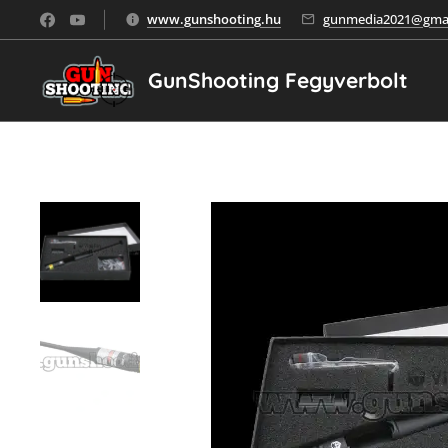
www.gunshooting.hu
gunmedia2021@gmai
GunShooting Fegyverbolt
Univerzális lézeres tá
Univerzális lézeres tá