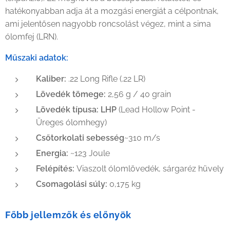
hatékonyabban adja át a mozgási energiát a célpontnak,
ami jelentősen nagyobb roncsolást végez, mint a sima
ólomfej (LRN).
Műszaki adatok:
Kaliber:
.22 Long Rifle (.22 LR)
Lövedék tömege:
2,56 g / 40 grain
Lövedék típusa:
LHP
(Lead Hollow Point -
Üreges ólomhegy)
Csőtorkolati sebesség
~310 m/s
Energia:
~123 Joule
Felépítés:
Viaszolt ólomlövedék, sárgaréz hüvely
Csomagolási súly:
0,175 kg
Főbb jellemzők és előnyök