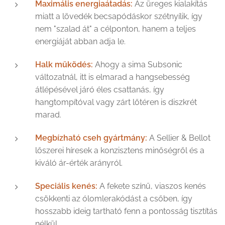
Maximális energiaátadás:
Az üreges kialakítás
miatt a lövedék becsapódáskor szétnyílik, így
nem "szalad át" a célponton, hanem a teljes
energiáját abban adja le.
Halk működés:
Ahogy a sima Subsonic
változatnál, itt is elmarad a hangsebesség
átlépésével járó éles csattanás, így
hangtompítóval vagy zárt lőtéren is diszkrét
marad.
Megbízható cseh gyártmány:
A Sellier & Bellot
lőszerei híresek a konzisztens minőségről és a
kiváló ár-érték arányról.
Speciális kenés:
A fekete színű, viaszos kenés
csökkenti az ólomlerakódást a csőben, így
hosszabb ideig tartható fenn a pontosság tisztítás
nélkül.