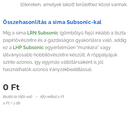
lőtereken, amelyek lakott területhez közel vannak.
Összehasonlítás a sima Subsonic-kal
Míg a sima
LRN Subsonic
(gömbölyű fejű) inkább a tiszta
papírlövészetre és a gazdaságos gyakorlásra való, addig
ez a
LHP Subsonic
egyértelműen "munkára" vagy
látványosabb hobbilövészetre készült. A röppályájuk
szinte azonos, így egymás váltótársaiként is jól
használhatók azonos irányzékbeállítással.
0
Ft
Bruttó ár (Áfá-val)
Áfa nélkül 0 Ft
0 Ft / 1 db