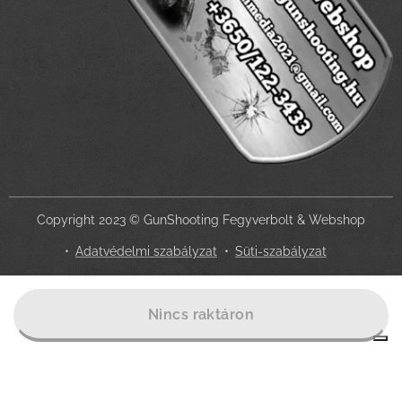
Copyright 2023 © GunShooting Fegyverbolt & Webshop
Adatvédelmi szabályzat
Süti-szabályzat
Az Ön adatvédelmi választásai
Nincs raktáron
Értesítés adatgyűjtéskor