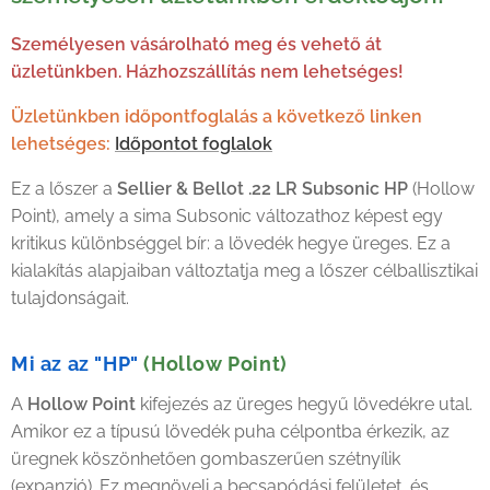
Személyesen vásárolható meg és vehető át
üzletünkben. Házhozszállítás nem lehetséges!
Üzletünkben időpontfoglalás a következő linken
lehetséges:
Időpontot foglalok
Ez a lőszer a
Sellier & Bellot .22 LR Subsonic HP
(Hollow
Point), amely a sima Subsonic változathoz képest egy
kritikus különbséggel bír: a lövedék hegye üreges. Ez a
kialakítás alapjaiban változtatja meg a lőszer célballisztikai
tulajdonságait.
Mi az az "HP"
(Hollow Point)
A
Hollow Point
kifejezés az üreges hegyű lövedékre utal.
Amikor ez a típusú lövedék puha célpontba érkezik, az
üregnek köszönhetően gombaszerűen szétnyílik
(expanzió). Ez megnöveli a becsapódási felületet, és