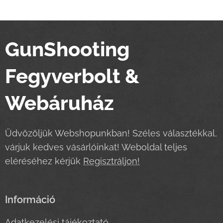
GunShooting
Fegyverbolt &
Webáruház
Üdvözöljük Webshopunkban! Széles választékkal,
várjuk kedves vásárlóinkat! Weboldal teljes
eléréséhez kérjük
Regisztráljon!
Információ
Adatkezelési tájékoztató