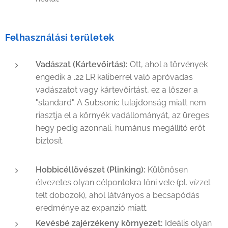
Felhasználási területek
Vadászat (Kártevőirtás):
Ott, ahol a törvények
engedik a .22 LR kaliberrel való apróvadas
vadászatot vagy kártevőirtást, ez a lőszer a
"standard". A Subsonic tulajdonság miatt nem
riasztja el a környék vadállományát, az üreges
hegy pedig azonnali, humánus megállító erőt
biztosít.
Hobbicéllövészet (Plinking):
Különösen
élvezetes olyan célpontokra lőni vele (pl. vízzel
telt dobozok), ahol látványos a becsapódás
eredménye az expanzió miatt.
Kevésbé zajérzékeny környezet:
Ideális olyan