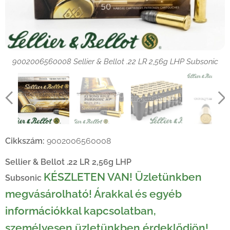
9002006560008 Sellier & Bellot .22 LR 2,56g LHP Subsonic
9002006560008 Sellier & Bellot .22 LR 2,56g LHP Subsonic
9002006560008 Sellier & Bellot .22 LR 2,56g LHP Subsonic
9002006560008 Sellier & Bellot .22 LR 2,56g LHP Subsonic
9002006560008 Sellier & Bellot .22 LR 2,56g LHP Subsonic
Cikkszám:
9002006560008
Sellier & Bellot .22 LR 2,56g LHP
KÉSZLETEN VAN! Üzletünkben
Subsonic
megvásárolható! Árakkal és egyéb
információkkal kapcsolatban,
személyesen üzletünkben érdeklődjön!