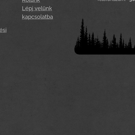
Lépj velünk
kapcsolatba
ési