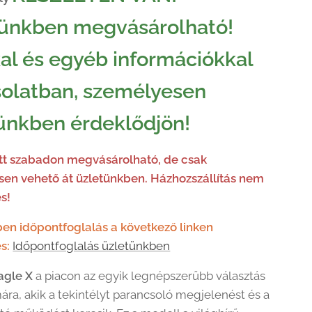
ünkben megvásárolható!
al és egyéb információkkal
olatban, személyesen
ünkben érdeklődjön!
ett szabadon megvásárolható, de csak
en vehető át üzletünkben. Házhozszállítás nem
s!
en időpontfoglalás a következő linken
s:
Időpontfoglalás üzletünkben
agle X
a piacon az egyik legnépszerűbb választás
ára, akik a tekintélyt parancsoló megjelenést és a