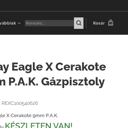
vábbiak
Kosár
ay Eagle X Cerakote
 P.A.K. Gázpisztoly
:
REXC100540626
le X Cerakote 9mm P.A.K.
KÉSZLETEN VAN!
oly