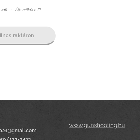
-val)
Áfa nélkül 0 Ft
incs raktáron
www.gunshooting.hu
021@gmail.com
650/122-3433