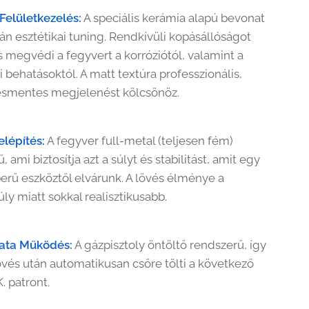
Felületkezelés:
A speciális kerámia alapú bevonat
n esztétikai tuning. Rendkívüli kopásállóságot
és megvédi a fegyvert a korróziótól, valamint a
 behatásoktól. A matt textúra professzionális,
ésmentes megjelenést kölcsönöz.
elépítés:
A fegyver full-metal (teljesen fém)
, ami biztosítja azt a súlyt és stabilitást, amit egy
berű eszköztől elvárunk. A lövés élménye a
úly miatt sokkal realisztikusabb.
ata Működés:
A gázpisztoly öntöltő rendszerű, így
vés után automatikusan csőre tölti a következő
. patront.