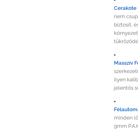
Cerakote 
nem csupá
biztosít, 
környezeti
tükröződ
rakote-gazpisztoly
Masszív F
szerkezetű
ilyen kali
jelentős s
Félautom
minden lö
9mm P.A.K