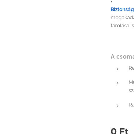
Biztonság
megakadál
tárolása i
A csoma
Re
Mű
sz
Ra
0
Ft