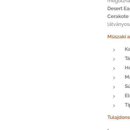
megbízhat
Desert Ea
Cerakote
látványos
Műszaki a
Ka
Tá
H
M
Sú
El
Tí
Tulajdon