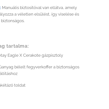
:
Manuális biztosítóval van ellátva, amely
yozza a véletlen elsülést, így viselése és
s biztonságos.
g tartalma:
tay Eagle X Cerakote gázpisztoly
anyag bélelt fegyverkoffer a biztonságos
állításhoz
kétázó toldat