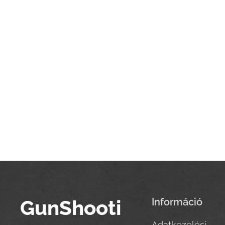
GunShooti
Információ
Adatkezelési