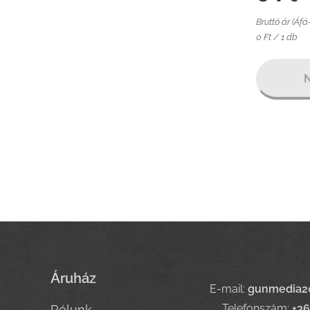
Bruttó ár (Áfá
0 Ft / 1 db
N
Áruház
E-mail:
gunmedia2
Telefonszám:
+3
Rólunk