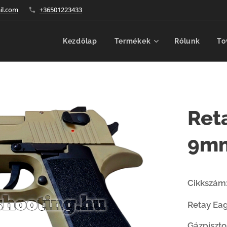
l.com
+36501223433
Kezdőlap
Termékek
Rólunk
To
Ret
9mm
Cikkszám
Retay Eag
Gázpiszt