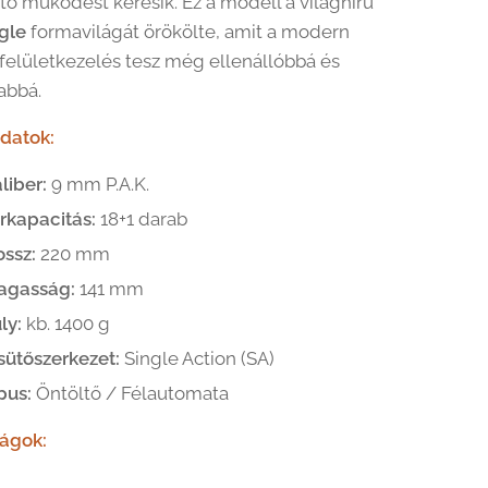
ó működést keresik. Ez a modell a világhírű
gle
formavilágát örökölte, amit a modern
felületkezelés tesz még ellenállóbbá és
abbá.
datok:
liber:
9 mm P.A.K.
rkapacitás:
18+1 darab
ossz:
220 mm
agasság:
141 mm
ly:
kb. 1400 g
sütőszerkezet:
Single Action (SA)
pus:
Öntöltő / Félautomata
ságok: