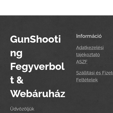
GunShooti
Információ
Adatkezelési
ng
tájékoztató
ASZF
Fegyverbol
Szállítási és Fizet
t &
Feltételek
Webáruház
Üdvözöljük