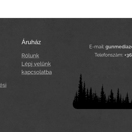
Áruház
E-mail:
gunmedia2
Telefonszám:
+3
Rólunk
Lépj velünk
kapcsolatba
ési