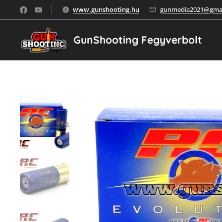
www.gunshooting.hu
gunmedia2021@gmai
GunShooting Fegyverbolt