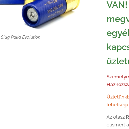
VAN!
megv
egyé
Slug Palla Evolution
Slug Palla Evolution
kapc
Slug Palla Evolution
Slug Palla Evolution
üzle
Személyes
Házhozszá
Üzletünkb
lehetsége
Az olasz
R
elismert 