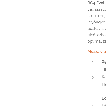
RC4 Evolu
vadászato
átütő erej
(gyöngygo
puskával 
elsősorba
optimalizá
Műszaki a
Gy
Tí
Ka
H
is
Lö
L