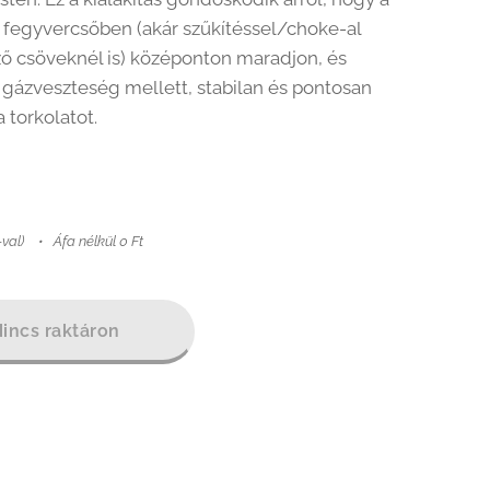
 fegyvercsőben (akár szűkítéssel/choke-al
ő csöveknél is) középonton maradjon, és
 gázveszteség mellett, stabilan és pontosan
a torkolatot.
-val)
Áfa nélkül 0 Ft
incs raktáron