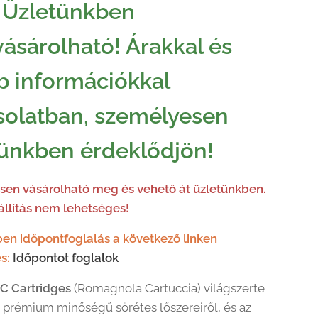
 Üzletünkben
ásárolható! Árakkal és
b információkkal
solatban, személyesen
tünkben érdeklődjön!
en vásárolható meg és vehető át üzletünkben.
llítás nem lehetséges!
en időpontfoglalás a következő linken
s:
Időpontot foglalok
C Cartridges
(Romagnola Cartuccia) világszerte
a prémium minőségű sörétes lőszereiről, és az