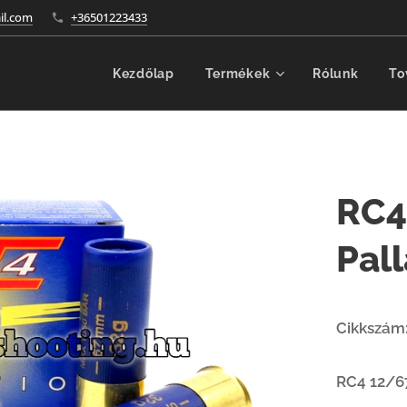
l.com
+36501223433
Kezdőlap
Termékek
Rólunk
To
RC4
Pall
Cikkszám
RC4 12/67