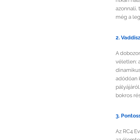
azonnali,
még a leg
2. Vaddis
A dobozon
véletlen: 
dinamikus
adódóan k
pályájáról
bokros ré
3. Pontos
Az RC4 Ev
az ólomtes