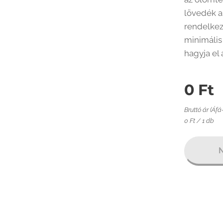
lövedék a
rendelkez
minimális
hagyja el 
0
Ft
Bruttó ár (Áfá
0 Ft / 1 db
N