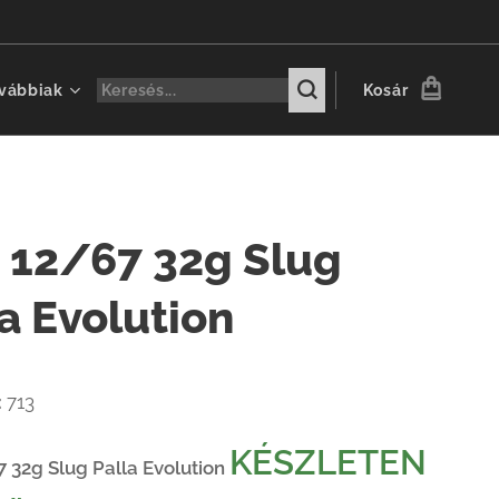
vábbiak
Kosár
 12/67 32g Slug
a Evolution
:
713
KÉSZLETEN
 32g Slug Palla Evolution