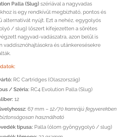
tion Palla (Slug)
szériával a nagyvadas
khoz is egy rendkívül megbízható, pontos és
ű alternatívát nyújt. Ezt a nehéz, egygolyós
lyó / slug) lőszert kifejezetten a sörétes
végzett nagyvad-vadászatra, azon belül is
n vaddisznóhajtásokra és utánkeresésekre
lták.
datok:
ártó:
RC Cartridges (Olaszország)
pus / Széria:
RC4 Evolution Palla (Slug)
liber:
12
üvelyhossz:
67 mm –
12/70 kamrájú fegyverekben
 biztonságosan használható
vedék típusa:
Palla (ólom gyöngygolyó / slug)
övedék tömege:
32 gramm