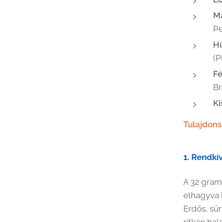
M
P
H
(P
F
Br
Ki
Tulajdon
1. Rendkí
A 32 gram
elhagyva 
Erdős, sűr
ritkán ha