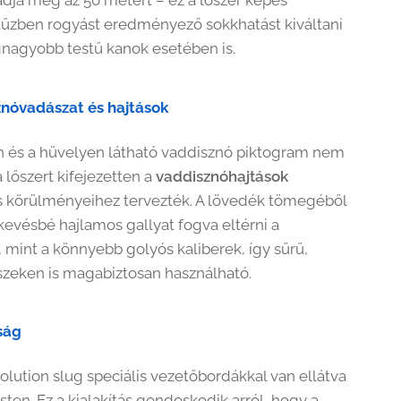
 tűzben rogyást eredményező sokkhatást kiváltani
nagyobb testű kanok esetében is.
znóvadászat és hajtások
 és a hüvelyen látható vaddisznó piktogram nem
a lőszert kifejezetten a
vaddisznóhajtások
 körülményeihez tervezték. A lövedék tömegéből
evésbé hajlamos gallyat fogva eltérni a
, mint a könnyebb golyós kaliberek, így sűrű,
szeken is magabiztosan használható.
ság
olution slug speciális vezetőbordákkal van ellátva
ten. Ez a kialakítás gondoskodik arról, hogy a