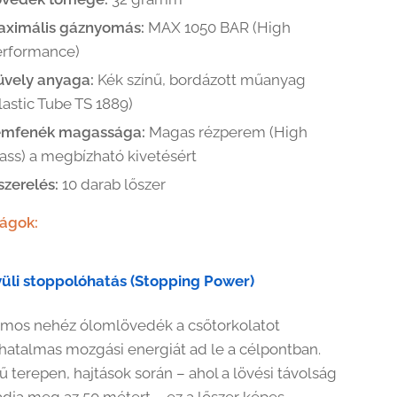
aximális gáznyomás:
MAX 1050 BAR (High
erformance)
üvely anyaga:
Kék színű, bordázott műanyag
lastic Tube TS 1889)
émfenék magassága:
Magas rézperem (High
ass) a megbízható kivetésért
szerelés:
10 darab lőszer
ságok:
vüli stoppolóhatás (Stopping Power)
mos nehéz ólomlövedék a csőtorkolatot
hatalmas mozgási energiát ad le a célpontban.
ű terepen, hajtások során – ahol a lövési távolság
ladja meg az 50 métert – ez a lőszer képes