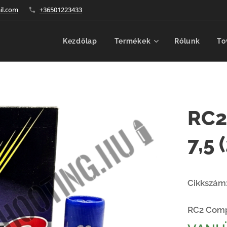
l.com
+36501223433
Kezdőlap
Termékek
Rólunk
To
RC2
7,5
Cikkszám
RC2 Comp