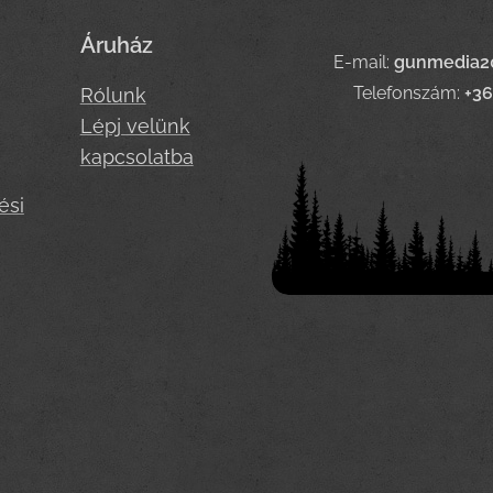
Áruház
E-mail:
gunmedia2
Telefonszám:
+3
Rólunk
Lépj velünk
kapcsolatba
ési