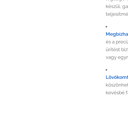
készül, g
teljesítmé
Megbízha
és a prec
ürítést bi
vagy egym
Lövőkomf
köszönhet
kevésbé fá