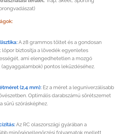
lhasználási terület:
Trap, Skeet, Sporting
orongvadászat)
ságok:
lisztika:
A 28 grammos töltet és a gondosan
t lőpor biztosítja a lövedék egyenletes
ességét, ami elengedhetetlen a mozgó
 (agyaggalambok) pontos leküzdéséhez.
rétméret (2,4 mm):
Ez a méret a leguniverzálisabb
övészetben. Optimális darabszámú sörétszemet
 a sűrű szórásképhez.
izitás:
Az RC olaszországi gyárában a
úbb minőségellenőrzési folyamatok mellett