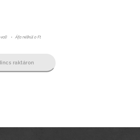
-val)
Áfa nélkül 0 Ft
incs raktáron