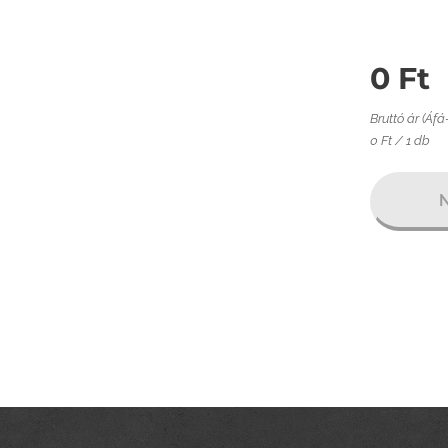
0
Ft
Bruttó ár (Áfá
0 Ft / 1 db
N