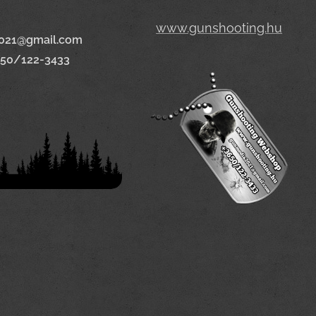
www.gunshooting.hu
021@gmail.com
650/122-3433