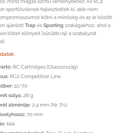
z, mind magas szintű versenyekhez. Az RC2
on sportlövőknek fejlesztették ki, akik nem
ompromisszumot kötni a minőség és az ár között.
en ajánlott
Trap
és
Sporting
szakágakhoz, ahol a
 töltet előnyeit (sűrűbb raj) a szabályzat
di.
datok:
ártó:
RC Cartridges (Olaszország)
pus:
RC2 Competition Line
liber:
12/70
rét súlya:
28 g
rét átmérője:
2,4 mm (Nr. 7½)
üvelyhossz:
70 mm
ín:
Kék