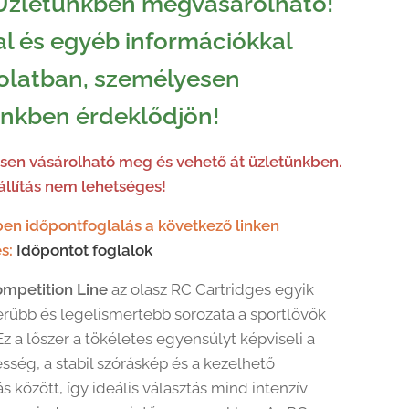
Üzletünkben megvásárolható!
l és egyéb információkkal
olatban, személyesen
ünkben érdeklődjön!
en vásárolható meg és vehető át üzletünkben.
llítás nem lehetséges!
en időpontfoglalás a következő linken
s:
Időpontot foglalok
mpetition Line
az olasz RC Cartridges egyik
rűbb és legelismertebb sorozata a sportlövők
z a lőszer a tökéletes egyensúlyt képviseli a
sség, a stabil szóráskép és a kezelhető
s között, így ideális választás mind intenzív