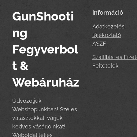
GunShooti
Információ
Adatkezelési
ng
tájékoztató
ASZF
Fegyverbol
Szállítási és Fizet
t &
Feltételek
Webáruház
Üdvözöljük
Webshopunkban! Széles
választékkal, várjuk
kedves vásárlóinkat!
Weboldal teljes