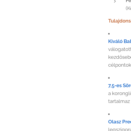
Fe
(K
Tulajdon
Kiváló Bal
válogatot
kezdőseb
célpontok
7,5-es Sö
a korongl
tartalmaz
Olasz Prec
legszigor