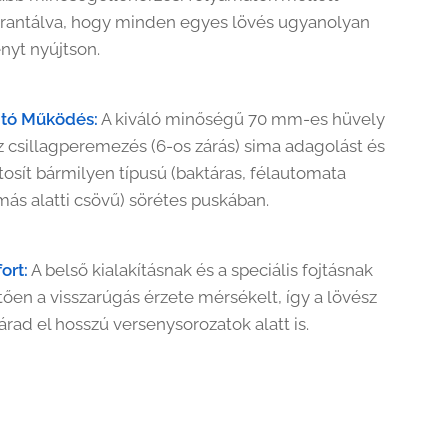
arantálva, hogy minden egyes lövés ugyanolyan
nyt nyújtson.
tó Működés:
A kiváló minőségű 70 mm-es hüvely
íz csillagperemezés (6-os zárás) sima adagolást és
ztosít bármilyen típusú (baktáras, félautomata
ás alatti csövű) sörétes puskában.
ort:
A belső kialakításnak és a speciális fojtásnak
ően a visszarúgás érzete mérsékelt, így a lövész
rad el hosszú versenysorozatok alatt is.