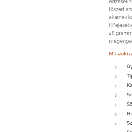
edzésekhe
lőszert az
akarnak k
Kifejezett
28 grammos
megenge
Műszaki a
Gy
Tí
Ka
Sö
Sö
H
Sz