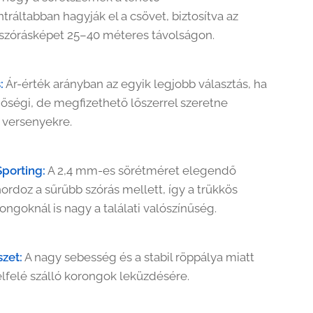
ráltabban hagyják el a csövet, biztosítva az
 szórásképet 25–40 méteres távolságon.
:
Ár-érték arányban az egyik legjobb választás, ha
nőségi, de megfizethető lőszerrel szeretne
a versenyekre.
Sporting:
A 2,4 mm-es sörétméret elegendő
ordoz a sűrűbb szórás mellett, így a trükkös
ongoknál is nagy a találati valószínűség.
szet:
A nagy sebesség és a stabil röppálya miatt
elfelé szálló korongok leküzdésére.