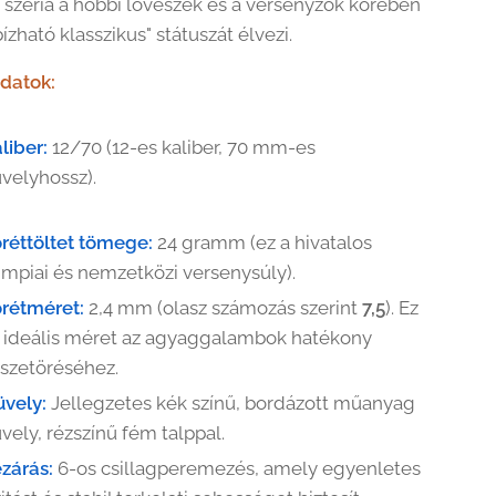
 széria a hobbi lövészek és a versenyzők körében
ízható klasszikus" státuszát élvezi.
datok:
liber:
12/70 (12-es kaliber, 70 mm-es
velyhossz).
réttöltet tömege:
24 gramm (ez a hivatalos
impiai és nemzetközi versenysúly).
rétméret:
2,4 mm (olasz számozás szerint
7,5
). Ez
 ideális méret az agyaggalambok hatékony
szetöréséhez.
vely:
Jellegzetes kék színű, bordázott műanyag
vely, rézszínű fém talppal.
zárás:
6-os csillagperemezés, amely egyenletes