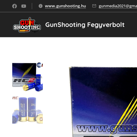
www.gunshooting.hu
gunmedia2021@gmai
GunShooting Fegyverbolt