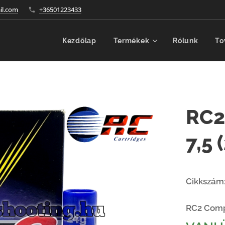
l.com
+36501223433
Kezdőlap
Termékek
Rólunk
To
RC2
7,5
Cikkszám
RC2 Comp