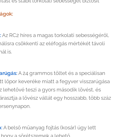
itást és stabil torkolati sebességet biztosít
ságok:
:
Az RC2 híres a magas torkolati sebességéről,
álisra csökkenti az eléfogás mértékét távoli
ál is.
arúgás:
A 24 grammos töltet és a speciálisan
ott lőpor keveréke miatt a fegyver visszarúgása
z lehetővé teszi a gyors második lövést, és
rasztja a lövész vállát egy hosszabb, több száz
ersenynapon.
:
A belső műanyag fojtás (kosár) úgy lett
a, hogy a sörétszemek a lehető