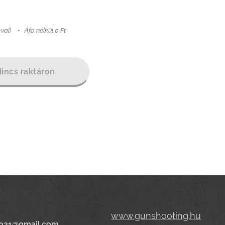
-val)
Áfa nélkül 0 Ft
incs raktáron
www.gunshooting.hu
021@gmail.com