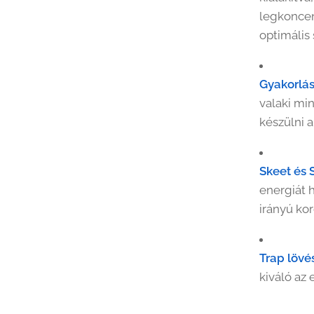
legkoncent
optimális
Gyakorlás
valaki mi
készülni 
Skeet és 
energiát h
irányú kor
Trap lövé
kiváló az 