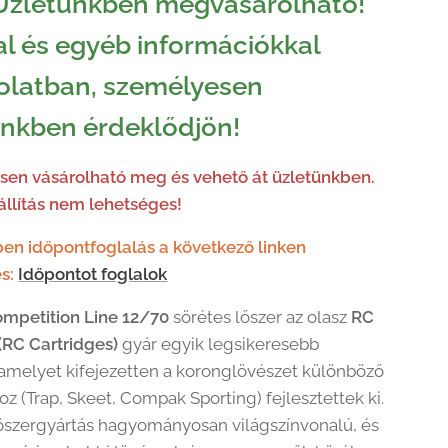
Üzletünkben megvásárolható!
l és egyéb információkkal
olatban, személyesen
ünkben érdeklődjön!
en vásárolható meg és vehető át üzletünkben.
llítás nem lehetséges!
en időpontfoglalás a következő linken
s:
Időpontot foglalok
mpetition Line 12/70
sörétes lőszer az olasz
RC
RC Cartridges)
gyár egyik legsikeresebb
amelyet kifejezetten a koronglövészet különböző
z (Trap, Skeet, Compak Sporting) fejlesztettek ki.
lőszergyártás hagyományosan világszínvonalú, és