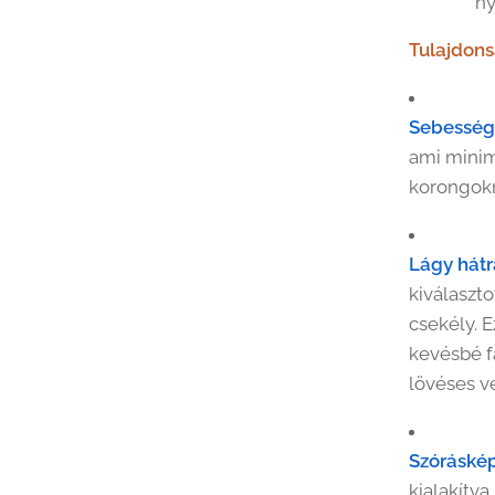
ny
Tulajdon
Sebesség
ami minim
korongokn
Lágy hátr
kiválaszt
csekély. E
kevésbé fá
lövéses v
Szóráskép
kialakítv