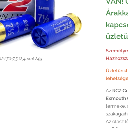
VAN! 
Árakka
kapcs
üzlet
Személyes
Házhozszá
12/70-7,5 (2,4mm) 24g
12/70-7,5 (2,4mm) 24g
Üzletünkb
lehetsége
Az
RC2 Co
Exmouth (
terméke, 
szakágaiho
Az olasz 