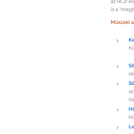
az RC2-es
is a "megb
Műszaki a
Ka
hü
Sö
ol
Sö
az
ös
Hü
hü
Le