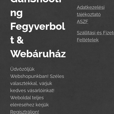
Adatkezelési
ng
tájékoztató
ASZF
Fegyverbol
Szállítási és Fizet
t &
Feltételek
Webáruház
Üdvözöljük
Webshopunkban! Széles
választékkal, várjuk
kedves vásárlóinkat!
Weboldal teljes
eléréséhez kérjük
Regisztráljon!