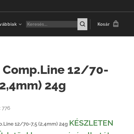
vábbiak
Kosár
 Comp.Line 12/70-
 (2,4mm) 24g
:
776
KÉSZLETEN
.Line 12/70-7,5 (2,4mm) 24g