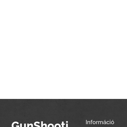
GunShooti
Információ