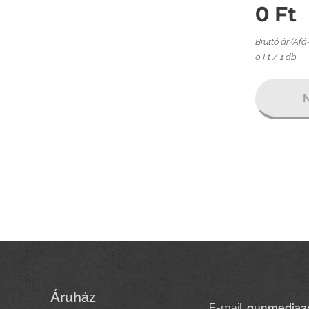
0
Ft
Bruttó ár (Áfá
0 Ft / 1 db
N
Áruház
E-mail:
gunmedia2