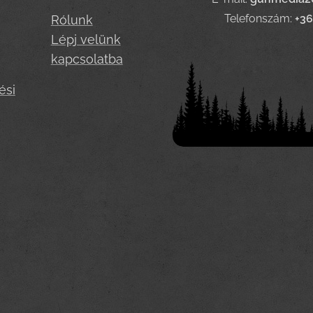
Telefonszám:
+3
Rólunk
Lépj velünk
kapcsolatba
ési