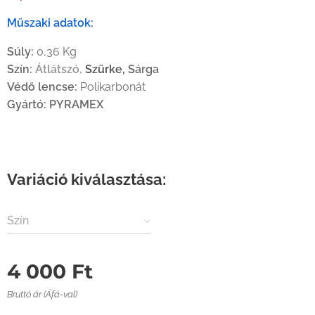
Műszaki adatok:
Súly:
0,36 Kg
Szín:
Átlátszó
,
Szürke,
Sárga
Védő lencse:
Polikarbonát
Gyártó:
PYRAMEX
Variáció kiválasztása:
Szín
4 000
Ft
Bruttó ár (Áfá-val)