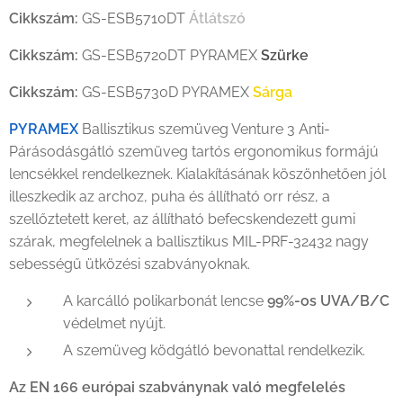
Cikkszám:
GS-ESB5710DT
Átlátszó
Cikkszám:
GS-ESB5720DT PYRAMEX
Szürke
Cikkszám:
GS-ESB5730D PYRAMEX
Sárga
PYRAMEX
Ballisztikus szemüveg Venture 3 Anti-
Párásodásgátló szemüveg tartós ergonomikus formájú
lencsékkel rendelkeznek. Kialakításának köszönhetően jól
illeszkedik az archoz, puha és állítható orr rész, a
szellőztetett keret, az állítható befecskendezett gumi
szárak, megfelelnek a ballisztikus MIL-PRF-32432 nagy
sebességű ütközési szabványoknak.
A karcálló polikarbonát lencse
99%-os
UVA/B/C
védelmet nyújt.
A szemüveg ködgátló bevonattal rendelkezik.
Az EN 166 európai szabványnak való megfelelés