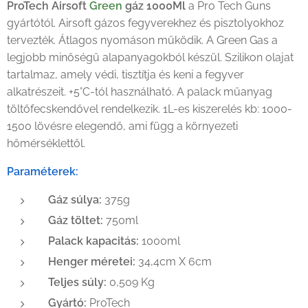
ProTech Airsoft
Green
gáz 1000Ml
a Pro Tech Guns
gyártótól. Airsoft gázos fegyverekhez és pisztolyokhoz
tervezték. Átlagos nyomáson működik. A Green Gas a
legjobb minőségű alapanyagokból készül. Szilikon olajat
tartalmaz, amely védi, tisztítja és keni a fegyver
alkatrészeit. +5°C-tól használható. A palack műanyag
töltőfecskendővel rendelkezik. 1L-es kiszerelés kb: 1000-
1500 lövésre elegendő, ami függ a környezeti
hőmérséklettől.
Paraméterek:
Gáz súlya:
375g
Gáz töltet:
750ml
Palack kapacitás:
1000ml
Henger méretei:
34,4cm X 6cm
Teljes súly:
0,509 Kg
Gyártó:
ProTech