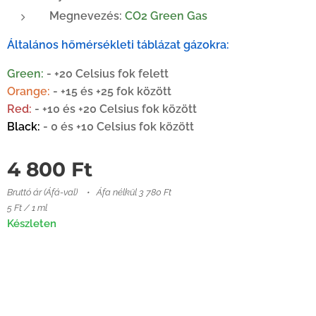
Megnevezés:
CO2 Green Gas
Általános hőmérsékleti táblázat gázokra:
Green:
- +20 Celsius fok felett
Orange:
- +15 és +25 fok között
Red:
- +10 és +20 Celsius fok között
Black:
- 0 és +10 Celsius fok között
4 800
Ft
Bruttó ár (Áfá-val)
Áfa nélkül 3 780 Ft
5 Ft / 1 ml
Készleten