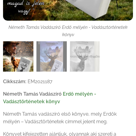
Németh Tamás Vadászíró Erdő mélyén - Vadásztörténetek
Németh Tamás Vadászíró Erdő mélyén - Vadásztörténetek
könyv
könyv
Németh Tamás Vadászíró Erdő mélyén - Vadásztörténetek
könyv
Cikkszám:
EM2021187
Németh Tamás Vadászíró
Erdő mélyén -
Vadásztörténetek könyv
Németh Tamás vadászíró első könyve, mely Erdők
mélyén – Vadásztörténetek címmel jelent meg.
Könyvet kifejezetten ajánljuk, olyannak aki szereti a