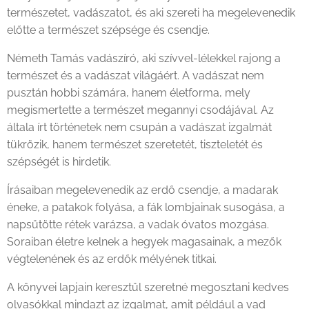
természetet, vadászatot, és aki szereti ha megelevenedik
előtte a természet szépsége és csendje.
Németh Tamás vadászíró, aki szívvel-lélekkel rajong a
természet és a vadászat világáért. A vadászat nem
pusztán hobbi számára, hanem életforma, mely
megismertette a természet megannyi csodájával. Az
általa írt történetek nem csupán a vadászat izgalmát
tükrözik, hanem természet szeretetét, tiszteletét és
szépségét is hirdetik.
Írásaiban megelevenedik az erdő csendje, a madarak
éneke, a patakok folyása, a fák lombjainak susogása, a
napsütötte rétek varázsa, a vadak óvatos mozgása.
Soraiban életre kelnek a hegyek magasainak, a mezők
végtelenének és az erdők mélyének titkai.
A könyvei lapjain keresztül szeretné megosztani kedves
olvasókkal mindazt az izgalmat, amit például a vad