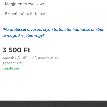
-
Megjelenés éve:
2021.
- Szerző:
Németh Tamás
"Ha átéléssel olvasod, olyan történetet kaphatsz, amiben
te magad is jelen vagy!"
3 500
Ft
Bruttó ár (Áfá-val)
Áfa nélkül 3 333 Ft
3 500 Ft / 1 db
Készleten