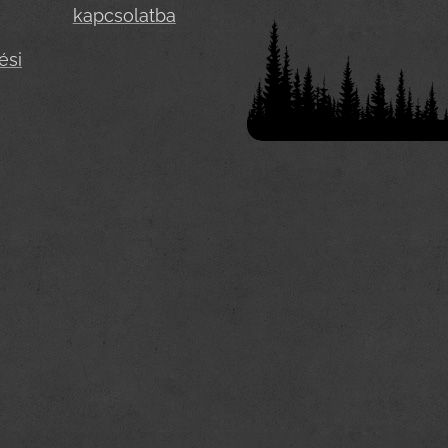
kapcsolatba
ési