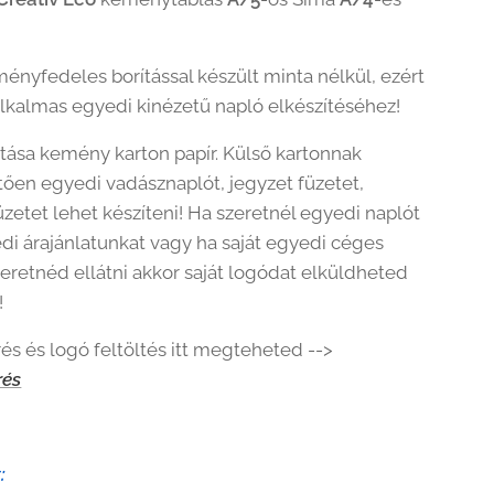
ényfedeles borítással készült minta nélkül, ezért
alkalmas egyedi kinézetű napló elkészítéséhez!
ítása kemény karton papír. Külső kartonnak
ően egyedi vadásznaplót, jegyzet füzetet,
üzetet lehet készíteni! Ha szeretnél egyedi naplót
di árajánlatunkat vagy ha saját egyedi céges
zeretnéd ellátni akkor saját logódat elküldheted
!
és és logó feltöltés itt megteheted -->
rés
: