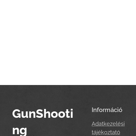
GunShooti
Információ
Adatkezelési
ng
tájékoztató