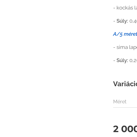
- kockás 
-
Súly:
0,4
A/5 méret
- sima la
-
Súly:
0,2
Variáci
Méret
2 00