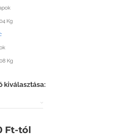
lapok
04 Kg
:
pok
08 Kg
ó kiválasztása:
0
Ft
-tól