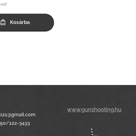
-val)
Kosárba
www.gunshooting.hu
021@gmail.com
650/122-3433