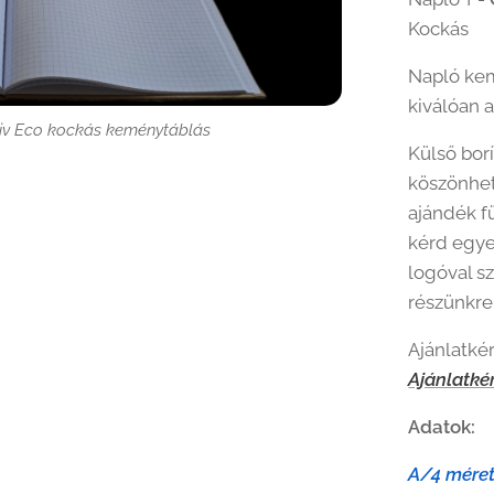
Kockás
Napló kem
kiválóan 
iv Eco kockás keménytáblás
iv Eco kockás keménytáblás
tiv Eco Sima keménytáblás
tiv Eco Sima keménytáblás
Külső bor
köszönhet
ajándék f
kérd egye
logóval s
részünkre
Ajánlatkér
Ajánlatké
Adatok:
A/4 méret