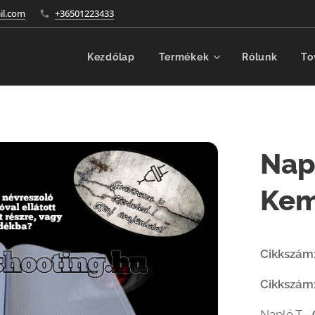
l.com
+36501223433
Kezdőlap
Termékek
Rólunk
To
Nap
Kem
Cikkszám
Cikkszám
Napló T -