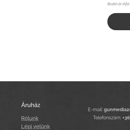
Bruttó ár (Áfá
Áruház
E-mail:
gunmedia2
Telefonszám:
+3
Rólunk
Lépj velünk