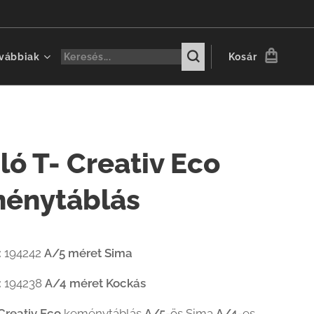
vábbiak
Kosár
ló T- Creativ Eco
énytáblás
:
194242
A/5 méret Sima
:
194238
A/4 méret Kockás
Creativ Eco
keménytáblás
A/5
-ös Sima
A/4
-es