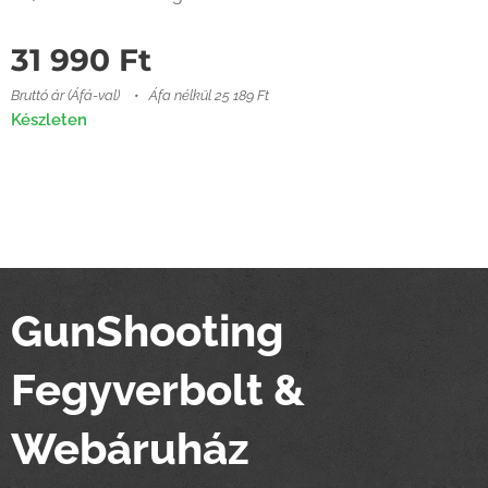
31 990
Ft
Bruttó ár (Áfá-val)
Áfa nélkül 25 189 Ft
Készleten
GunShooting
Fegyverbolt &
Webáruház