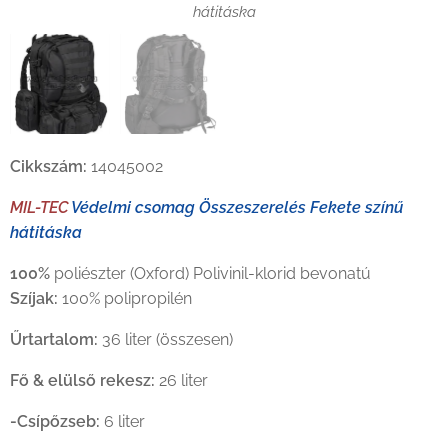
hátitáska
hátitáska
Cikkszám:
14045002
MIL-TEC
Védelmi csomag Összeszerelés Fekete színű
hátitáska
100%
poliészter (Oxford) Polivinil-klorid bevonatú
Szíjak:
100% polipropilén
Űrtartalom:
36 liter (összesen)
Fő & elülső rekesz:
26 liter
-Csípőzseb:
6 liter