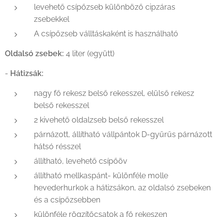
levehető csípőzseb különböző cipzáras
zsebekkel
A csípőzseb válltáskaként is használható
Oldalsó zsebek:
4 liter (együtt)
-
Hátizsák:
nagy fő rekesz belső rekesszel, elülső rekesz
belső rekesszel
2 kivehető oldalzseb belső rekesszel
párnázott, állítható vállpántok D-gyűrűs párnázott
hátsó résszel
állítható, levehető csípőöv
állítható mellkaspánt- különféle molle
hevederhurkok a hátizsákon, az oldalsó zsebeken
és a csípőzsebben
különféle rögzítőcsatok a fő rekeszen