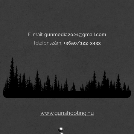
E-mail:
gunmedia2021@gmail.com
Telefonszám:
+3650/122-3433
www.gunshooting.hu