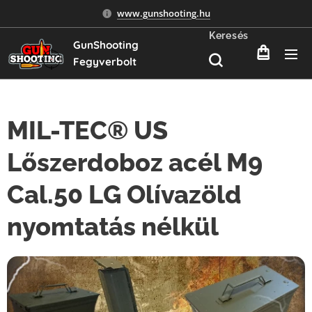
www.gunshooting.hu
Keresés
GunShooting
Fegyverbolt
MIL-TEC® US
Lőszerdoboz acél M9
Cal.50 LG Olívazöld
nyomtatás nélkül