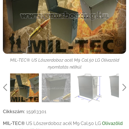
MIL-TEC® US Lőszerdoboz acél M9 Cal.50 LG Olívazöld
MIL-TEC® US Lőszerdoboz acél M9 Cal.50 LG Olívazöld
nyomtatás nélkül
nyomtatás nélkül
Cikkszám:
15963301
MIL-TEC®
US Lőszerdoboz acél M9 Cal.50 LG
Olívazöld
MIL-TEC® US Lőszerdoboz acél M9 Cal.50 LG Olívazöld
MIL-TEC® US Lőszerdoboz acél M9 Cal.50 LG Olívazöld