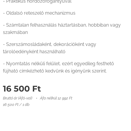
- Praktikus hordozófogantyúval
- Oldalsó reteszelő mechanizmus
- Számtalan felhasználás háztartásban, hobbiban vagy
szakmában
- Szerszámosládaként, dekorációként vagy
tárolóedényként használható
- Nyomtatás nélküli felület, ezért egyedileg festhető
fújható címkézhető kedvünk és igényünk szerint.
16 500
Ft
Bruttó ár (Áfá-val)
Áfa nélkül 12 992 Ft
16 500 Ft / 1 db