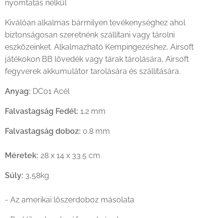
nyomtatás nélkül
nyomtatás nélkül
nyomtatás nélkül
Kiválóan alkalmas bármilyen tevékenységhez ahol
biztonságosan szeretnénk szállítani vagy tárolni
eszközeinket. Alkalmazható Kempingezéshez, Airsoft
játékokon BB lövedék vagy tárak tárolására, Airsoft
fegyverek akkumulátor tarolására és szállítására.
Anyag:
DC01 Acél
Falvastagság Fedél:
1.2 mm
Falvastagság doboz:
0.8 mm
Méretek:
28 x 14 x 33.5 cm
Súly:
3,58kg
- Az amerikai lőszerdoboz másolata