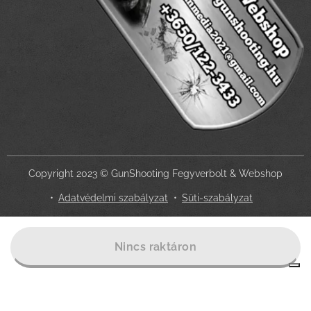
Copyright 2023 © GunShooting Fegyverbolt & Webshop
Adatvédelmi szabályzat
Süti-szabályzat
Az Ön adatvédelmi választásai
Nincs raktáron
Értesítés adatgyűjtéskor