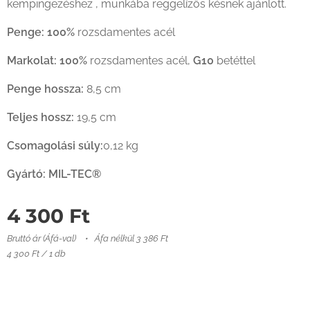
kempingezéshez , munkába reggelízős késnek ajánlott.
Penge:
100%
rozsdamentes acél
Markolat:
100%
rozsdamentes acél,
G10
betéttel
Penge hossza:
8,5 cm
Teljes hossz:
19,5 cm
Csomagolási súly:
0,12 kg
Gyártó:
MIL-TEC®
4 300
Ft
Bruttó ár (Áfá-val)
Áfa nélkül 3 386 Ft
4 300 Ft / 1 db