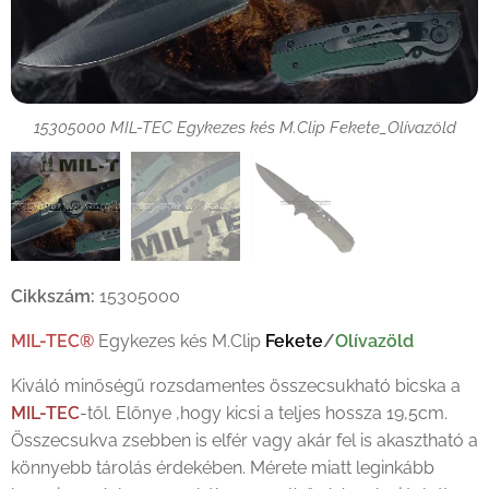
15305000 MIL-TEC Egykezes kés M.Clip Fekete_Olívazöld
15305000 MIL-TEC Egykezes kés M.Clip Fekete_Olívazöld
Cikkszám:
15305000
MIL-TEC®
Egykezes kés M.Clip
Fekete
/
Olívazöld
15305000 MIL-TEC Egykezes kés M.Clip Fekete_Olívazöld
Kiváló minőségű rozsdamentes összecsukható bicska a
MIL-TEC
-től. Előnye ,hogy kicsi a teljes hossza 19,5cm.
Összecsukva zsebben is elfér vagy akár fel is akasztható a
könnyebb tárolás érdekében. Mérete miatt leginkább