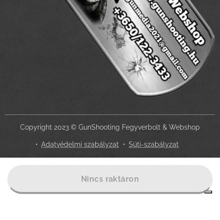
Copyright 2023 © GunShooting Fegyverbolt & Webshop
Adatvédelmi szabályzat
Süti-szabályzat
Az Ön adatvédelmi választásai
Nincs raktáron
Értesítés adatgyűjtéskor