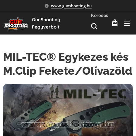
www.gunshooting.hu
Keresés
GunShooting
Fegyverbolt
MIL-TEC® Egykezes kés
M.Clip Fekete/Olívazöld