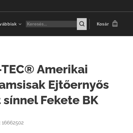
vábbiak
Kosár
-TEC® Amerikai
amsisak Ejtőernyős
t sínnel Fekete BK
:
16662502