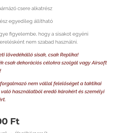
párnázó csere alkatrész
rész egyedileg állítható
ye figyelembe, hogy a sisakot egyéni
erelésként nem szabad használni.
ti lövedékálló sisak, csak Replika!
ék csak dekorációs célokra szolgál vagy Airsoft
!
 forgalmazó nem vállal felelőséget a taktikai
 való használatból eredő károkért és személyi
rt.
00
Ft