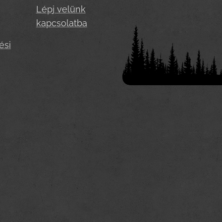
Lépj velünk
kapcsolatba
ési