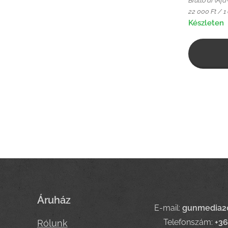
Bruttó ár (Áfá
22 000 Ft / 1
Készleten
Áruház
E-mail:
gunmedia2
Telefonszám:
+3
Rólunk