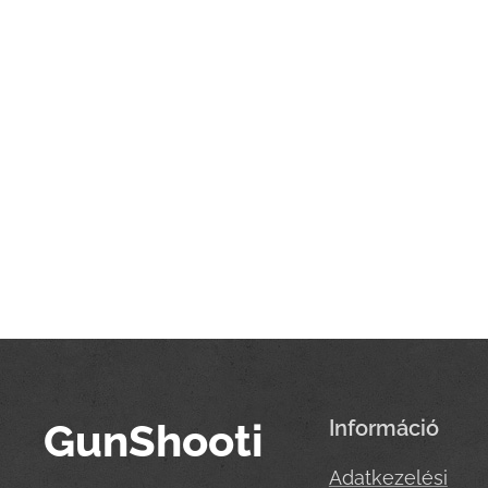
GunShooti
Információ
Adatkezelési