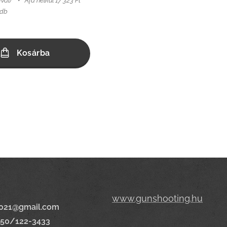
-val)
Áfa nélkül 17 323 Ft
 db
Kosárba
www.gunshooting.hu
021@gmail.com
650/122-3433