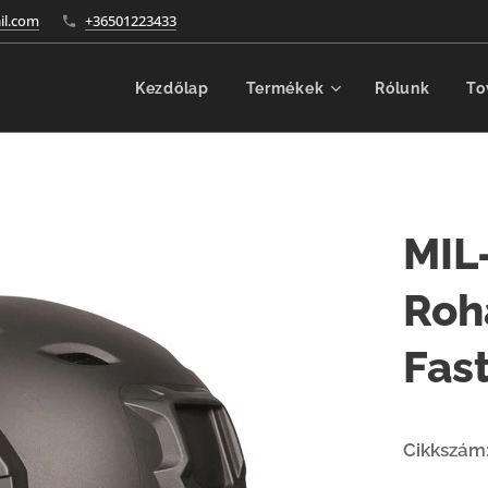
l.com
+36501223433
Kezdőlap
Termékek
Rólunk
To
MIL
Roh
Fas
Cikkszám