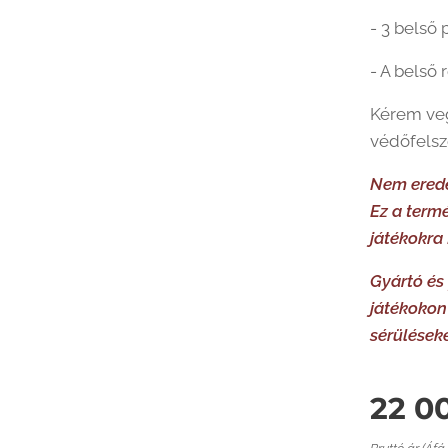
- 3 belső 
- A belső 
Kérem veg
védőfelsz
Nem erede
Ez a term
játékokra 
Gyártó és
játékokon
sérüléseké
22 0