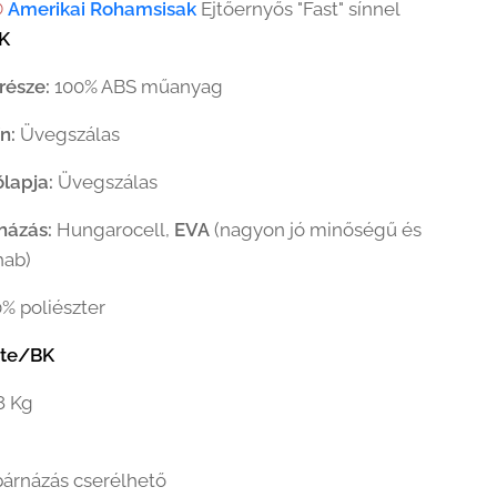
®
Amerikai Rohamsisak
Ejtőernyős "Fast" sínnel
K
 része:
100% ABS műanyag
n:
Üvegszálas
őlapja:
Üvegszálas
názás:
Hungarocell,
EVA
(nagyon jó minőségű és
hab)
% poliészter
ete/BK
8 Kg
 párnázás cserélhető