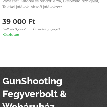
Vadászat, Katonai és rendőri erők, Biztonsági szolgálat,
Taktikai játékok, Airsoft játékokhoz
39 000
Ft
Bruttó ár (Áfá-val)
Áfa nélkül 30 709 Ft
Készleten
GunShooting
Fegyverbolt &
Webáruház