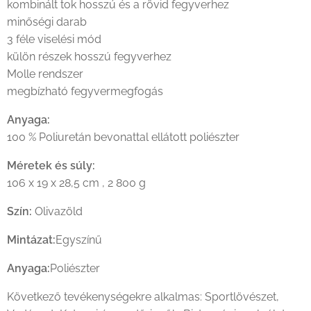
kombinált tok hosszú és a rövid fegyverhez
minőségi darab
3 féle viselési mód
külön részek hosszú fegyverhez
Molle rendszer
megbízható fegyvermegfogás
Anyaga:
100 % Poliuretán bevonattal ellátott poliészter
Méretek és súly:
106 x 19 x 28,5 cm , 2 800 g
Szín:
Olivazöld
Mintázat:
Egyszínű
Anyaga:
Poliészter
Következő tevékenységekre alkalmas: Sportlövészet,