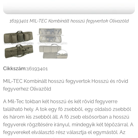
16193401 MIL-TEC Kombinált hosszú fegyvertok Olivazöld
16193401 MIL-TEC Kombinált hosszú fegyvertok Olivazöld
Cikkszám:
16193401
MIL-TEC Kombinált hosszú fegyvertok Hosszú és rövid
fegyverhez Olivazöld
A Mil-Tec tokban két hosszú és két rövid fegyverre
található hely. A tok egy fő zsebből, egy oldalsó zsebből
és három kis zsebből áll. A fő zseb elsősorban a hosszú
fegyverek rögzítésére irányul, mindegyik két tépőzárral. A
fegyvereket elválasztó rész választja el egymástól. Az