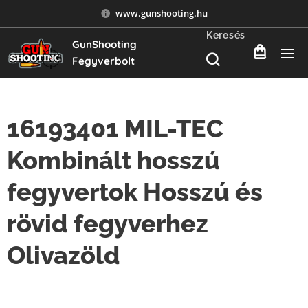
www.gunshooting.hu
Keresés
GunShooting
Fegyverbolt
16193401 MIL-TEC
Kombinált hosszú
fegyvertok Hosszú és
rövid fegyverhez
Olivazöld