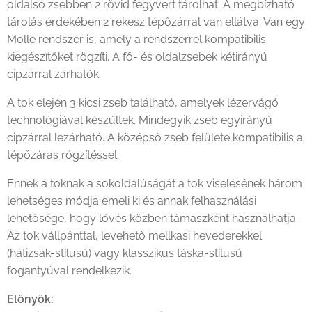
oldalsó zsebben 2 rövid fegyvert tárolhat. A megbízható
tárolás érdekében 2 rekesz tépőzárral van ellátva. Van egy
Molle rendszer is, amely a rendszerrel kompatibilis
kiegészítőket rögzíti. A fő- és oldalzsebek kétirányú
cipzárral zárhatók.
A tok elején 3 kicsi zseb található, amelyek lézervágó
technológiával készültek. Mindegyik zseb egyirányú
cipzárral lezárható. A középső zseb felülete kompatibilis a
tépőzáras rögzítéssel.
Ennek a toknak a sokoldalúságát a tok viselésének három
lehetséges módja emeli ki és annak felhasználási
lehetősége, hogy lövés közben támaszként használhatja.
Az tok vállpánttal, levehető mellkasi hevederekkel
(hátizsák-stílusú) vagy klasszikus táska-stílusú
fogantyúval rendelkezik.
Előnyök: