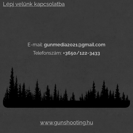
Lépj velünk kapcsolatba
E-mail:
gunmedia2021@gmail.com
Telefonszám:
+3650/122-3433
www.gunshooting.hu