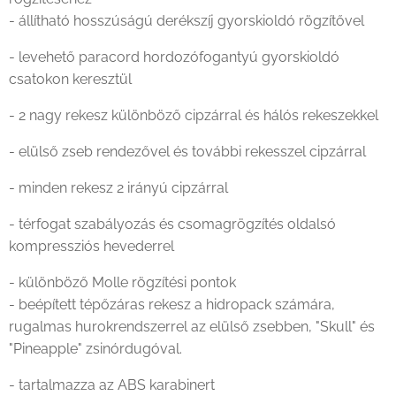
- állítható hosszúságú derékszíj gyorskioldó rögzítővel
- levehető paracord hordozófogantyú gyorskioldó
csatokon keresztül
- 2 nagy rekesz különböző cipzárral és hálós rekeszekkel
- elülső zseb rendezővel és további rekesszel cipzárral
- minden rekesz 2 irányú cipzárral
- térfogat szabályozás és csomagrögzítés oldalsó
kompressziós hevederrel
- különböző Molle rögzítési pontok
- beépített tépőzáras rekesz a hidropack számára,
rugalmas hurokrendszerrel az elülső zsebben, "Skull" és
"Pineapple" zsinórdugóval.
- tartalmazza az ABS karabinert