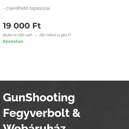
- cserélhető tapasszal
19 000
Ft
Bruttó ár (Áfá-val)
Áfa nélkül 14 961 Ft
Készleten
GunShooting
Fegyverbolt &
Webáruház