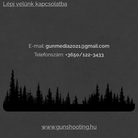
Lépj velünk kapcsolatba
E-mail:
gunmedia2021@gmail.com
Telefonszám:
+3650/122-3433
www.gunshooting.hu