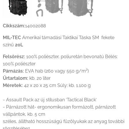
fekete színű 20L
Cikkszám:
14002088
MIL-TEC
Amerikai támadási Taktikai Táska SM fekete
színű
20L
Felsőrész:
100% poliészter, poliuretán bevonatú Bélés:
100% poliészter
Párnázás:
EVA hab (260 vagy 550 g/m²)
Űrtartalom:
kb. 20 liter
Méretek:
42 x 20 x 25 cm Súly: kb. 1.100 g
- Assault Pack az új stílusban ′Tactical Black′
- Párnázott hát- ergonomikusan formázott, párnázott
vállpántok, kb. 5 cm
széles, állítható hosszúságú fűzőlyukak az anyag további
rögzítéséhez