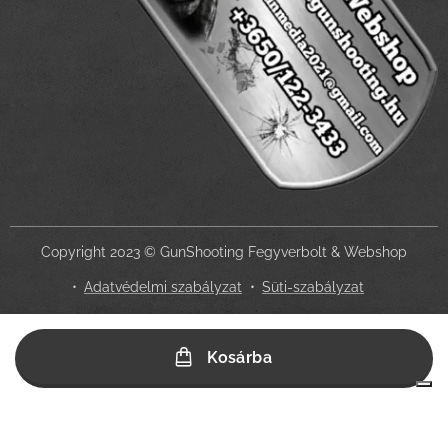
Copyright 2023 © GunShooting Fegyverbolt & Webshop
Adatvédelmi szabályzat
Süti-szabályzat
Az Ön adatvédelmi választásai
Kosárba
Értesítés adatgyűjtéskor