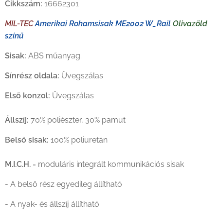
Cikkszám:
16662301
MIL-TEC
Amerikai Rohamsisak ME2002 W_Rail
Olivazöld
színű
Sisak:
ABS műanyag.
Sínrész oldala:
Üvegszálas
Első konzol:
Üvegszálas
Állszíj:
70% poliészter, 30% pamut
Belső sisak:
100% poliuretán
M.I.C.H.
= moduláris integrált kommunikációs sisak
- A belső rész egyedileg állítható
- A nyak- és állszíj állítható