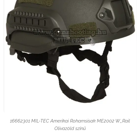
16662301 MIL-TEC Amerikai Rohamsisak ME2002 W_Rail
Olivazöld színű