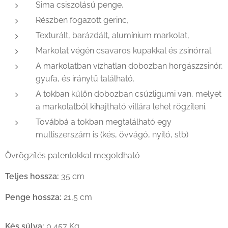
Sima csiszolású penge,
Részben fogazott gerinc,
Texturált, barázdált, alumínium markolat,
Markolat végén csavaros kupakkal és zsinórral.
A markolatban vízhatlan dobozban horgászzsinór,
gyufa, és iránytű található.
A tokban külön dobozban csúzligumi van, melyet
a markolatból kihajtható villára lehet rögzíteni.
Továbbá a tokban megtalálható egy
multiszerszám is (kés, övvágó, nyitó, stb)
Övrögzítés patentokkal megoldható
Teljes hossza:
35 cm
Penge hossza:
21,5 cm
Kés súlya:
0,457 Kg