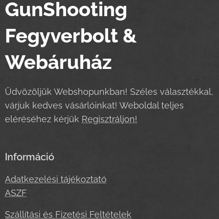
GunShooting
Fegyverbolt &
Webáruház
Üdvözöljük Webshopunkban! Széles választékkal,
várjuk kedves vásárlóinkat! Weboldal teljes
eléréséhez kérjük
Regisztráljon!
Információ
Adatkezelési tájékoztató
ASZF
Szállítási és Fizetési Feltételek