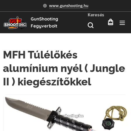
www.gunshooting.hu
Keresés
GunShooting
Fegyverbolt
MFH Túlélőkés
alumínium nyél ( Jungle
II ) kiegészítőkkel