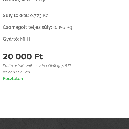
Súly tokkal:
0,773 Kg
Csomagolt teljes súly:
0,856 Kg
Gyártó:
MFH
20 000
Ft
Bruttó ár (Áfá-val)
Áfa nélkül 15 748 Ft
20 000 Ft / 1 db
Készleten