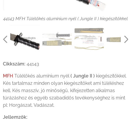
44143 MFH Túlélőkés alumínium nyél ( Jungle II ) kiegészítőkkel
44143 MFH Túlélőkés alumínium nyél ( Jungle II ) kiegészítőkkel
44143 MFH Túlélőkés alumínium nyél ( Jungle II ) kiegészítőkkel
44143 MFH Túlélőkés alumínium nyél ( Jungle II ) kiegészítőkkel
44143 MFH Túlélőkés alumínium nyél ( Jungle II ) kiegészítőkkel
Cikkszám:
44143
MFH
Túlélőkés alumínium nyél
( Jungle II )
kiegészítőkkel.
Kés tartalmaz minden olyan kiegészítőket ami túléléshez
kell. Kés masszív, jó minőségű, kifejezetten alkalmas
túrázáshoz és egyéb szabadidős tevékenységhez is mint
pl: Horgászat, Vadászat.
Jellemzők: