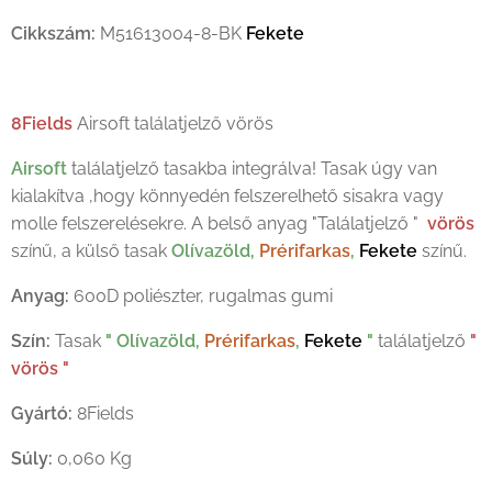
Cikkszám:
M51613004-8-BK
Fekete
8Fields
Airsoft találatjelző vörös
Airsoft
találatjelző tasakba integrálva! Tasak úgy van
kialakítva ,hogy könnyedén felszerelhető sisakra vagy
molle felszerelésekre. A belső anyag "Találatjelző "
vörös
színű, a külső tasak
Olívazöld,
Prérifarkas
,
Fekete
színű.
Anyag:
600D poliészter, rugalmas gumi
Szín:
Tasak
" Olívazöld,
Prérifarkas
,
Fekete
"
találatjelző
"
vörös "
Gyártó:
8Fields
Súly:
0,060 Kg