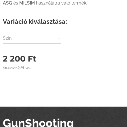
ASG
és
MILSIM
használatra való termék.
Variáció kiválasztása:
Szín
2 200
Ft
Bruttó ár (Áfá-val)
GunShooting