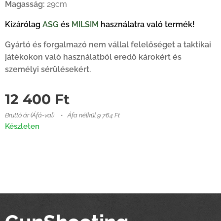
Magasság:
29cm
Kizárólag
ASG
és
MILSIM
használatra való termék!
Gyártó és forgalmazó nem vállal felelőséget a taktikai
játékokon való használatból eredő károkért és
személyi sérülésekért.
12 400
Ft
Bruttó ár (Áfá-val)
Áfa nélkül 9 764 Ft
Készleten