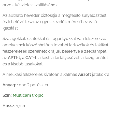
orvosi készletek szállításához.
Az állítható heveder biztosítja a megfelelő súlyelosztást
és lehetővé teszi az egyes kezelők méretéhez való
igazítást.
Szalagokkal, csatokkal és fogantyúkkal van felszerelve,
amelyeknek köszönhetően további tartozékok és taktikai
felszerelések szerelhetők rájuk, beleértve a zseblámpát,
az
APTI-t, a CAT-t
, a kést, a tartálycsövet, a kézigránátot
és a kisebb tasakokat.
A mellkasi felszerelés kiválóan alkalmas
Airsoft
játékokra.
Anyag:
1000D poliészter
Szín:
Multicam tropic
Hossz:
17cm