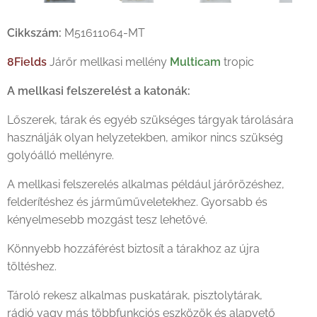
Cikkszám:
M51611064-MT
8Fields
Járőr mellkasi mellény
Multicam
tropic
A mellkasi felszerelést a katonák:
Lőszerek, tárak és egyéb szükséges tárgyak tárolására
használják olyan helyzetekben, amikor nincs szükség
golyóálló mellényre.
A mellkasi felszerelés alkalmas például járőrözéshez,
felderítéshez és járműműveletekhez. Gyorsabb és
kényelmesebb mozgást tesz lehetővé.
Könnyebb hozzáférést biztosít a tárakhoz az újra
töltéshez.
Tároló rekesz alkalmas puskatárak, pisztolytárak,
rádió vagy más többfunkciós eszközök és alapvető