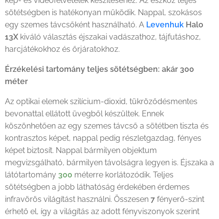
kép- és videofelvételek készítéséhez. Az eszköz teljes
sötétségben is hatékonyan működik. Nappal, szokásos
egy szemes távcsőként használható. A
Levenhuk
Halo
13X
kiváló választás éjszakai vadászathoz, tájfutáshoz,
77665 Levenhuk Halo 13X digitális éjjellátó egy szemes távcső
77665 Levenhuk Halo 13X digitális éjjellátó egy szemes távcső
harcjátékokhoz és őrjáratokhoz.
Érzékelési tartomány teljes sötétségben: akár 300
méter
Az optikai elemek szilícium-dioxid, tükröződésmentes
bevonattal ellátott üvegből készültek. Ennek
köszönhetően az egy szemes távcső a sötétben tiszta és
kontrasztos képet, nappal pedig részletgazdag, fényes
képet biztosít. Nappal bármilyen objektum
megvizsgálható, bármilyen távolságra legyen is. Éjszaka a
látótartomány
300
méterre korlátozódik. Teljes
sötétségben a jobb láthatóság érdekében érdemes
infravörös világítást használni. Összesen
7
fényerő-szint
érhető el, így a világítás az adott fényviszonyok szerint