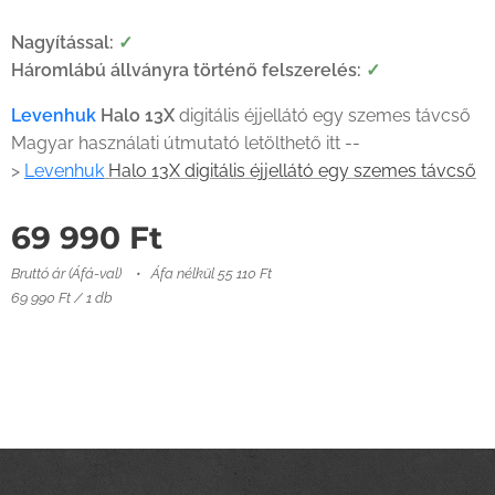
Nagyítással:
✓
Háromlábú állványra történő felszerelés:
✓
Levenhuk
Halo 13X
digitális éjjellátó egy szemes távcső
Magyar használati útmutató letölthető itt --
>
Levenhuk
Halo 13X digitális éjjellátó egy szemes távcső
69 990
Ft
Bruttó ár (Áfá-val)
Áfa nélkül 55 110 Ft
69 990 Ft / 1 db