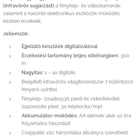
(infravörös sugárzást)
a fénykép- és videokamerák,
valamint a hasonló elektronikus eszközök működés
közben érzékelik.
Jellemzők:
Éjjellátó készülék digitalizálóval
Érzékelési tartomány teljes sötétségben:
300
m
Nagyítás:
1 – 4x digitális
Beépített infravörös világítórendszer 7 különböző
fényerő-szinttel
Fénykép- (2048x1536 pixel) és videofelvétel
(1920x1080 pixel, 30 képkocka/mp)
Akkumulátor-működés:
AA elemek; akár 10 óra
folyamatos használat
Cseppálló váz; háromlábú állványra szerelhető