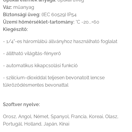
Váz:
műanyag
Biztonsági üveg:
(IEC 60529) IP54
Üzemi hőmérséklet-tartomány:
°C -20...+60
Kiegészítő:
- 1/4"-es háromlábú állványhoz használható foglalat
- állítható világítás-fényerő
- automatikus kikapcsolási funkció
- szilícium-dioxiddal teljesen bevonatolt lencse
tükröződésmentes bevonattal
Szoftver nyelve:
Orosz, Angol, Német, Spanyol, Francia, Koreai, Olasz,
Portugál, Holland, Japán, Kínai