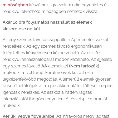
minőségben
készülnek, így ezek mindig egyenletes és
rendkívül élvezhető minőségben nézhetők vissza.
Akár 10 óra folyamatos használat az elemek
kicserélése nélkül
Az egy szemes távcső cseppálló, 1/4" menetes vázzal
rendelkezik. Az egy szemes távcső ergonomikusan
felépített és kényelmesen kézbe vehető. Az eszköz
rendkívül felhasználóbarát módon kezelhető. Az éjjellátó
egy szemes távcső
AA
elemekkel
(Nem tartozék)
működik, mivel terepi körülmények között ez a
legkézenfekvőbb megoldás. A lemerült elemek gyorsan
kicserélhetők újakra, míg az akkumulátor töltése terepen
igencsak nehézkes. Az eszköz a háttérvilágítás
intenzitásától függően egyetlen töltéssel 4—10 órán át
működik.
Kérjük, vegye figyelembe
: Az infravörös megvilágítást