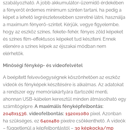
szabályozható. A jobb akkumulátor-üzemidő érdekében
a fényerőt érdemes minimum szinten tartani, ha pedig a
képet a lehető legrészletesebben szeretné látni, használja
a maximum fényerő-szintet. Kérjük, vegye figyelembe,
hogy az eszköz színes, fekete-fehér, fényes zöld képeket
és színes film-effektusos képeket tud készíteni. Ennek
ellenére a színes képek az éjszakai módban nem
elérhetők.
Minőségi fénykép- és videofelvétel
A beépített felvevőegységnek köszönhetően az eszköz
videók és fényképek készítésére is alkalmas. Az adatokat
a rendszer egy memóriakártyára (tartozék) menti,
ahonnan USB-kábelen keresztül minden átmásolható egy
számítógépre.
A maximális fényképfelbontás:
2048x1536
,
videofelbontás:
1920x1080
pixel. Azonban
ha szükséges, ez
640x480
pixelre csökkenthető. A videók
– függetlenül a képfelbontástól –
30 képkocka/mp