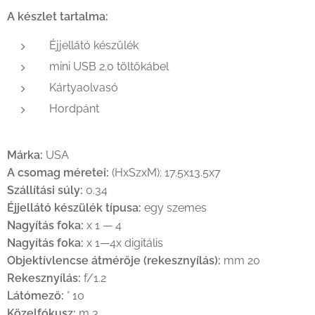
A készlet tartalma:
Éjjellátó készülék
mini USB 2.0 töltőkábel
Kártyaolvasó
Hordpánt
Márka:
USA
A csomag méretei:
(HxSzxM): 17.5x13.5x7
Szállítási súly:
0.34
Éjjellátó készülék típusa:
egy szemes
Nagyítás foka:
x 1 — 4
Nagyítás foka:
x 1—4x digitális
Objektívlencse átmérője (rekesznyílás):
mm 20
Rekesznyílás:
f/1.2
Látómező:
° 10
Közelfókusz:
m 3