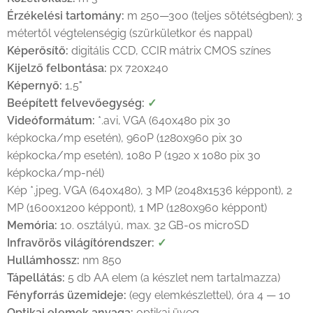
Érzékelési tartomány:
m 250—300 (teljes sötétségben); 3
métertől végtelenségig (szürkületkor és nappal)
Képerősítő:
digitális CCD, CCIR mátrix CMOS színes
Kijelző felbontása:
px 720х240
Képernyő:
1,5"
Beépített felvevőegység:
✓
Videóformátum:
*.avi, VGA (640x480 pix 30
képkocka/mp esetén), 960P (1280x960 pix 30
képkocka/mp esetén), 1080 P (1920 x 1080 pix 30
képkocka/mp-nél)
Kép *.jpeg, VGA (640x480), 3 MP (2048x1536 képpont), 2
MP (1600x1200 képpont), 1 MP (1280x960 képpont)
Memória:
10. osztályú, max. 32 GB-os microSD
Infravörös világítórendszer:
✓
Hullámhossz:
nm 850
Tápellátás:
5 db AA elem (a készlet nem tartalmazza)
Fényforrás üzemideje:
(egy elemkészlettel), óra 4 — 10
Optikai elemek anyaga:
optikai üveg