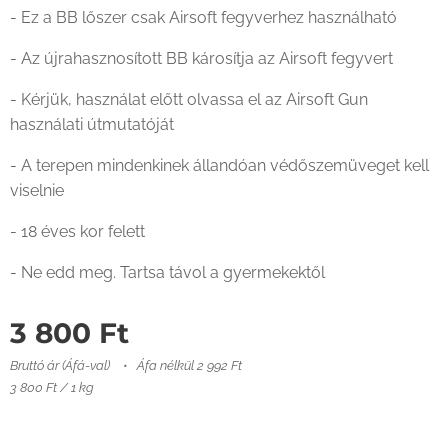
- Ez a BB lőszer csak Airsoft fegyverhez használható
- Az újrahasznosított BB károsítja az Airsoft fegyvert
- Kérjük, használat előtt olvassa el az Airsoft Gun
használati útmutatóját
- A terepen mindenkinek állandóan védőszemüveget kell
viselnie
- 18 éves kor felett
- Ne edd meg. Tartsa távol a gyermekektől
3 800
Ft
Bruttó ár (Áfá-val)
Áfa nélkül 2 992 Ft
3 800 Ft / 1 kg