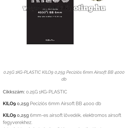
0.25G 1KG-PLASTIC KILO9 0,25g Peciziós 6mm Airsoft BB 4000
db
Cikkszám:
0.25G 1KG-PLASTIC
KILO9
0,25g
Peciziós 6mm Airsoft BB 4000 db
KILO9
0,25g
6mm-es airsoft lövedék, elektromos airsoft
fegyverekhez.