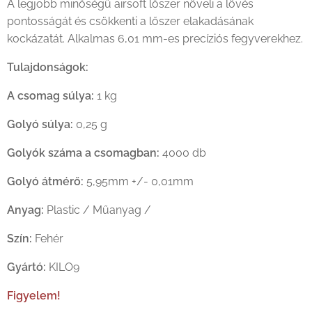
A legjobb minőségű airsoft lőszer növeli a lövés
pontosságát és csökkenti a lőszer elakadásának
kockázatát. Alkalmas 6,01 mm-es precíziós fegyverekhez.
Tulajdonságok:
A csomag súlya:
1 kg
Golyó súlya:
0,25 g
Golyók száma a csomagban:
4000 db
Golyó átmérő:
5,95mm +/- 0,01mm
Anyag:
Plastic / Műanyag /
Szín:
Fehér
Gyártó:
KILO9
Figyelem!