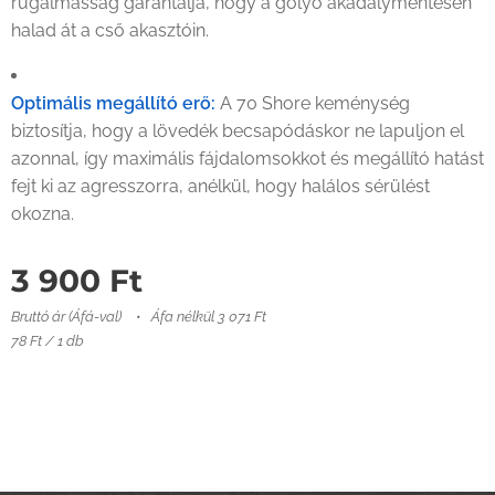
rugalmasság garantálja, hogy a golyó akadálymentesen
halad át a cső akasztóin.
Optimális megállító erő:
A 70 Shore keménység
biztosítja, hogy a lövedék becsapódáskor ne lapuljon el
azonnal, így maximális fájdalomsokkot és megállító hatást
fejt ki az agresszorra, anélkül, hogy halálos sérülést
okozna.
3 900
Ft
Bruttó ár (Áfá-val)
Áfa nélkül 3 071 Ft
78 Ft / 1 db