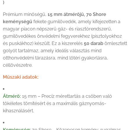
)
Prémium minőségű,
15 mm átmérőjű, 70 Shore
keménységű
fekete gumilövedék, amely kifejezetten a
magyar piacon népszerű gáz- és riasztórendszerű,
gumilövedékes önvédelmi fegyverekhez (pisztolyokhoz
és puskákhoz) készült. Ez a kiszerelés
50 darab
ömlesztett
golyót tartalmaz, amely ideális választás mind
otthonvédelmi tárazásra, mind lőtéri gyakorlásra,
céllövészetre.
Műszaki adatok:
Átmérő:
15 mm – Precíz mérettartás a csőben való
tökéletes tömítésért és a maximális gáznyomás-
kihasználásért.
Keménység:
70 Shore – Közepesen kemény, rugalmas