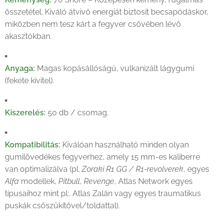
összetétel. Kiváló átvivő energiát biztosít becsapódáskor,
miközben nem tesz kárt a fegyver csővében lévő
akasztókban.
Anyaga:
Magas kopásállóságú, vulkanizált lágygumi
(fekete kivitel).
Kiszerelés:
50 db / csomag.
Kompatibilitás:
Kiválóan használható minden olyan
gumilövedékes fegyverhez, amely 15 mm-es kaliberre
van optimalizálva (pl.
Zoraki R1 GG / R1-revolverek
, egyes
Alfa
modellek,
Pitbull
,
Revenge
, Atlas Network egyes
típusaihoz mint pl:. Atlas Zalán vagy egyes traumatikus
puskák csőszűkítővel/toldattal).