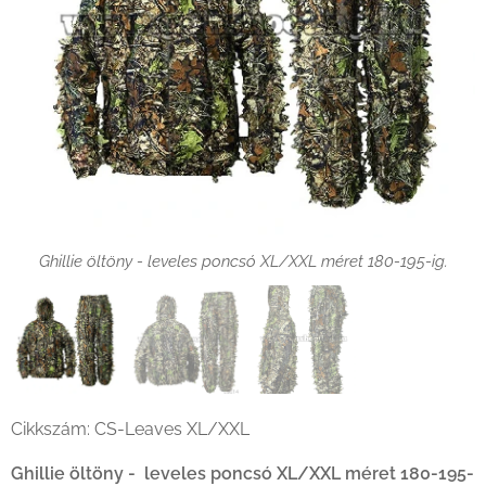
Ghillie öltöny - leveles poncsó XL/XXL méret 180-195-ig.
Ghillie öltöny - leveles poncsó XL/XXL méret 180-195-ig.
Ghillie öltöny - leveles poncsó XL/XXL méret 180-195-ig.
Cikkszám: CS-Leaves XL/XXL
Ghillie öltöny - leveles poncsó XL/XXL méret 180-195-