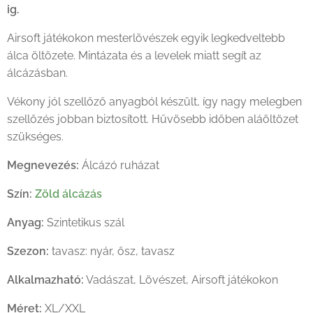
ig.
Airsoft játékokon mesterlövészek egyik legkedveltebb
álca öltözete. Mintázata és a levelek miatt segít az
álcázásban.
Vékony jól szellőző anyagból készült, így nagy melegben
szellőzés jobban biztosított. Hűvösebb időben aláöltözet
szükséges.
Megnevezés:
Álcázó ruházat
Szín:
Zöld álcázás
Anyag:
Szintetikus szál
Szezon:
tavasz: nyár, ősz, tavasz
Alkalmazható:
Vadászat, Lövészet, Airsoft játékokon
Méret:
XL/XXL