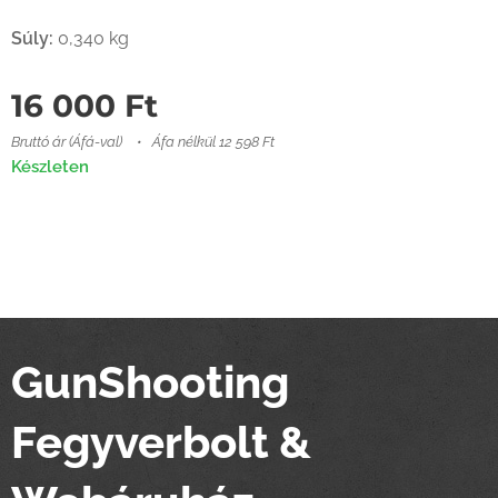
Súly:
0,340 kg
16 000
Ft
Bruttó ár (Áfá-val)
Áfa nélkül 12 598 Ft
Készleten
GunShooting
Fegyverbolt &