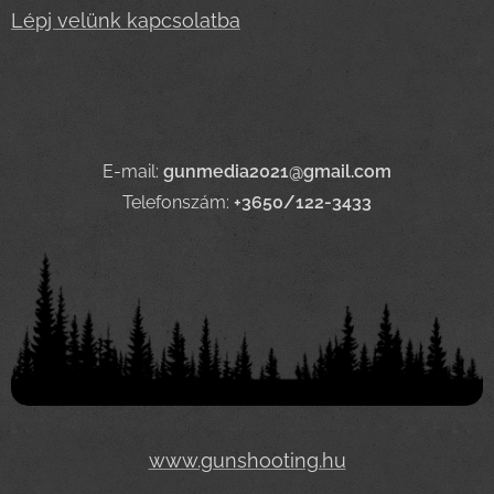
Lépj velünk kapcsolatba
E-mail:
gunmedia2021@gmail.com
Telefonszám:
+3650/122-3433
www.gunshooting.hu