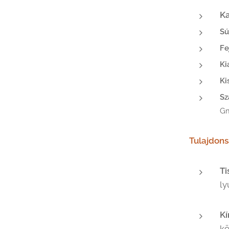
Ka
Sú
Fe
Ki
Ki
Sz
G
Tulajdon
Ti
ly
Kí
kö