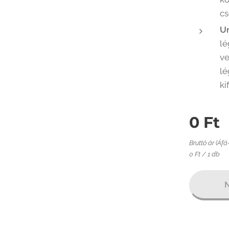
cs
Un
lé
v
lé
ki
0
Ft
Bruttó ár (Áfá
0 Ft / 1 db
N