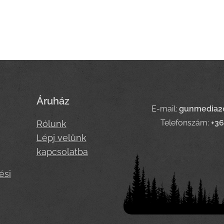
Áruház
E-mail:
gunmedia2
Telefonszám:
+3
Rólunk
Lépj velünk
kapcsolatba
ési