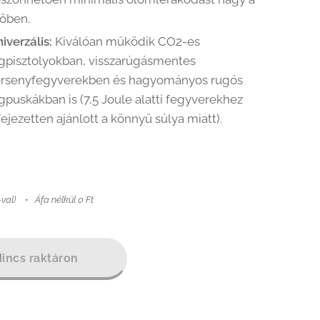
őben.
iverzális:
Kiválóan működik CO2-es
gpisztolyokban, visszarúgásmentes
ersenyfegyverekben és hagyományos rugós
gpuskákban is (7,5 Joule alatti fegyverekhez
fejezetten ajánlott a könnyű súlya miatt).
-val)
Áfa nélkül 0 Ft
incs raktáron