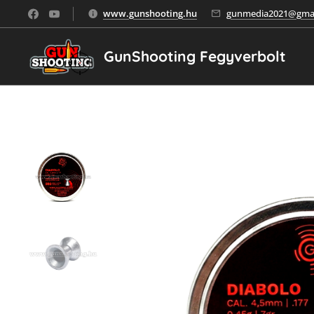
www.gunshooting.hu
gunmedia2021@gmai
GunShooting Fegyverbolt