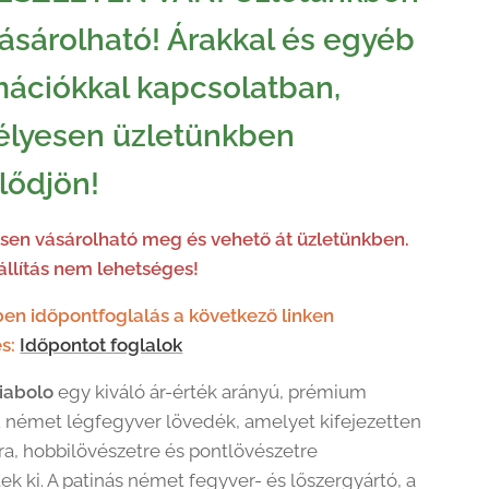
sárolható! Árakkal és egyéb
mációkkal kapcsolatban,
lyesen üzletünkben
lődjön!
en vásárolható meg és vehető át üzletünkben.
llítás nem lehetséges!
en időpontfoglalás a következő linken
s:
Időpontot foglalok
iabolo
egy kiváló ár-érték arányú, prémium
német légfegyver lövedék, amelyet kifejezetten
ra, hobbilövészetre és pontlövészetre
tek ki. A patinás német fegyver- és lőszergyártó, a