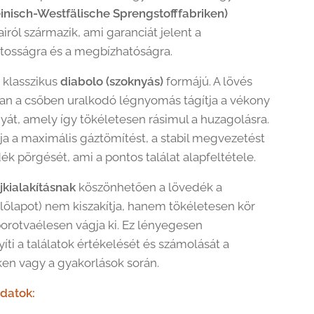
nisch-Westfälische Sprengstofffabriken)
iról származik, ami garanciát jelent a
osságra és a megbízhatóságra.
 klasszikus
diabolo (szoknyás)
formájú. A lövés
ban a csőben uralkodó légnyomás tágítja a vékony
nyát, amely így tökéletesen rásimul a huzagolásra.
tja a maximális gáztömítést, a stabil megvezetést
ék pörgését, ami a pontos találat alapfeltétele.
jkialakításnak
köszönhetően a lövedék a
(lőlapot) nem kiszakítja, hanem tökéletesen kör
borotvaélesen vágja ki. Ez lényegesen
ti a találatok értékelését és számolását a
en vagy a gyakorlások során.
datok: