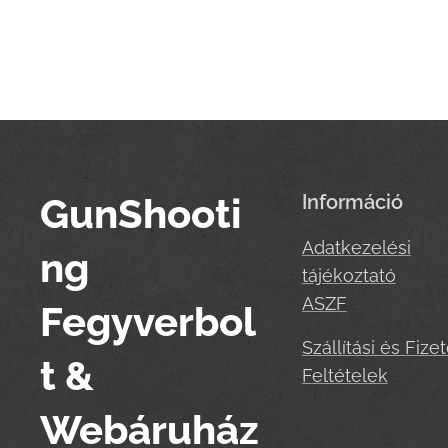
GunShooti
Információ
Adatkezelési
ng
tájékoztató
ASZF
Fegyverbol
Szállítási és Fizet
t &
Feltételek
Webáruház