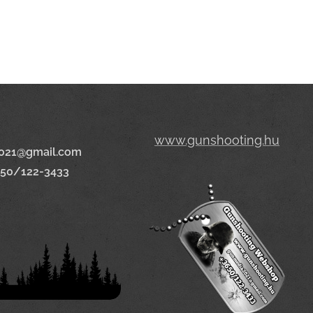
www.gunshooting.hu
021@gmail.com
650/122-3433