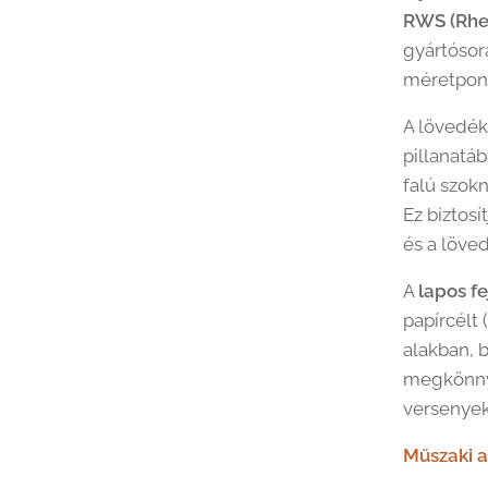
RWS (Rhei
gyártósora
méretpont
A lövedék
pillanatá
falú szok
Ez biztosí
és a löved
A
lapos fe
papírcélt 
alakban, 
megkönnyí
versenyek
Műszaki a