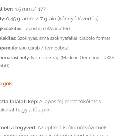
liber:
4,5 mm / .177
0,45 gramm / 7 grain (könnyű lövedék)
ly:
jkialakítás:
Laposfejű (Wadcutter)
alakítás:
Szoknyás, sima szoknyafallal (diabolo forma)
szerelés:
500 darab / fém doboz
ármazási hely:
Németország (Made in Germany - RWS
mbH)
ságok:
szta találati kép:
A lapos fej miatt tökéletes
ukakat hagy a lőlapon.
méli a fegyvert:
Az optimális ólomötvözetnek
szönhetően minimális ólomlerakódást hagy a