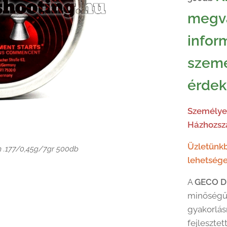
megvá
infor
szemé
érdek
 .177/0,45g/7gr 500db
 .177/0,45g/7gr 500db
Személyes
Házhozszá
 .177/0,45g/7gr 500db
Üzletünkb
 .177/0,45g/7gr 500db
lehetsége
 .177/0,45g/7gr 500db
A
GECO D
minőségű 
gyakorlás
fejlesztet