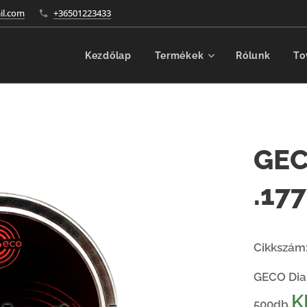
l.com
+36501223433
Kezdőlap
Termékek
Rólunk
To
GEC
.17
Cikkszám
GECO Dia
K
500db