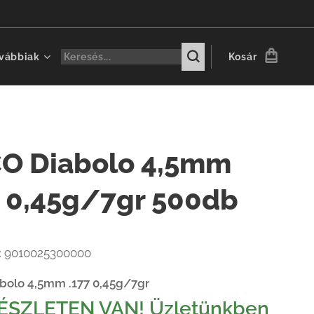
vábbiak
Kosár
O Diabolo 4,5mm
7 0,45g/7gr 500db
:
9010025300000
bolo 4,5mm .177 0,45g/7gr
ÉSZLETEN VAN! Üzletünkben