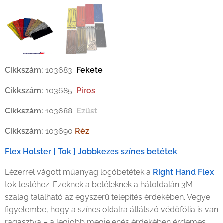
Flex Holster Jobbkezes színes betétek
Cikkszám:
103683
Fekete
Cikkszám:
103685
Piros
Cikkszám:
103688
Ezüst
Cikkszám:
103690
Réz
Flex Holster [ Tok ] Jobbkezes színes betétek
Lézerrel vágott műanyag logóbetétek a
Right Hand Flex
tok testéhez. Ezeknek a betéteknek a hátoldalán 3M
szalag található az egyszerű telepítés érdekében. Vegye
figyelembe, hogy a színes oldalra átlátszó védőfólia is van
ragasztva – a legjobb megjelenés érdekében érdemes