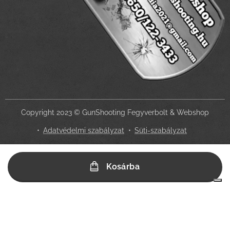
Copyright 2023 © GunShooting Fegyverbolt & Webshop
Adatvédelmi szabályzat
Süti-szabályzat
Az Ön adatvédelmi választásai
Kosárba
Értesítés adatgyűjtéskor