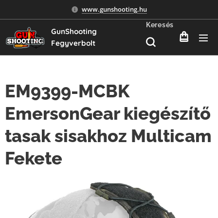
www.gunshooting.hu
Keresés
GunShooting
Fegyverbolt
EM9399-MCBK
EmersonGear kiegészítő
tasak sisakhoz Multicam
Fekete