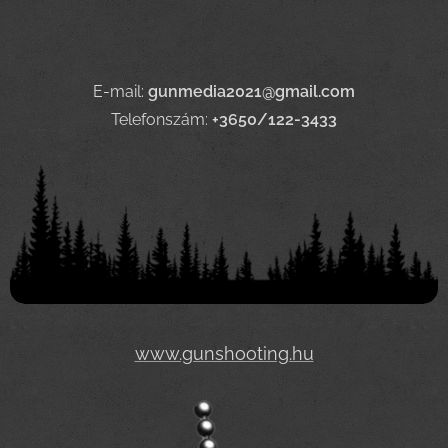
E-mail:
gunmedia2021@gmail.com
Telefonszám:
+3650/122-3433
www.gunshooting.hu