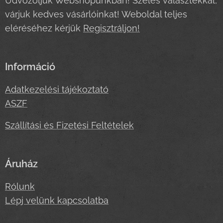
Üdvözöljük Webshopunkban! Széles választékkal,
várjuk kedves vásárlóinkat! Weboldal teljes
eléréséhez kérjük
Regisztráljon!
Információ
Adatkezelési tájékoztató
ASZF
Szállítási és Fizetési Feltételek
Áruház
Rólunk
Lépj velünk kapcsolatba