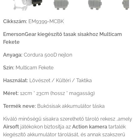
Cikkszám:
EM9399-MCBK
EmersonGear kiegészítő tasak sisakhoz Multicam
Fekete
Anyaga:
Cordura 500D nejlon
Szín:
Multicam Fekete
Használat:
Lövészet / Kültéri / Taktika
Méret:
12cm * 23cm (hossz * magasság)
Termék neve:
Bukósisak akkumulátor táska
Kiváló minőségű sisakra szerelhető tároló rekesz ,amely
Airsoft
játékokon biztosítja az
Action kamera
tartalék
kiegészítő akkumulátor tárolását, és annak szakszerű