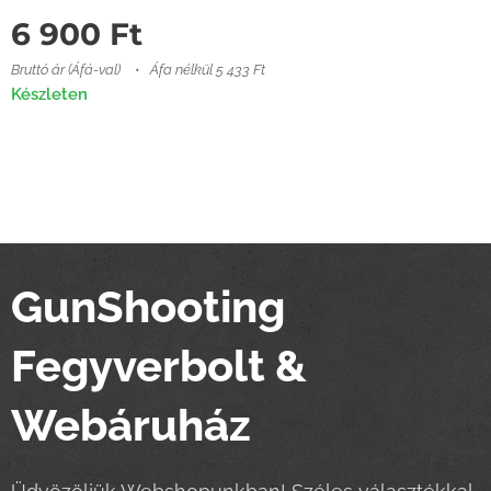
6 900
Ft
Bruttó ár (Áfá-val)
Áfa nélkül 5 433 Ft
Készleten
GunShooting
Fegyverbolt &
Webáruház