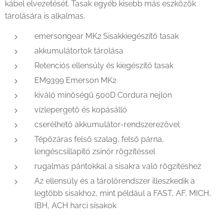
kábel elvezetését. Tasak egyéb kisebb más eszközök
tárolására is alkalmas.
emersongear MK2 Sisakkiegészítő tasak
akkumulátortok tárolása
Retenciós ellensúly és kiegészítő tasak
EM9399 Emerson MK2
kiváló minőségű 500D Cordura nejlon
vízlepergető és kopásálló
cserélhető akkumulátor-rendszerezővel
Tépőzáras felső szalag, felső párna,
lengéscsillapító zsinór rögzítéssel
rugalmas pántokkal a sisakra való rögzítéshez
Az ellensúly és a tárolórendszer illeszkedik a
legtöbb sisakhoz, mint például a FAST, AF, MICH,
IBH, ACH harci sisakok