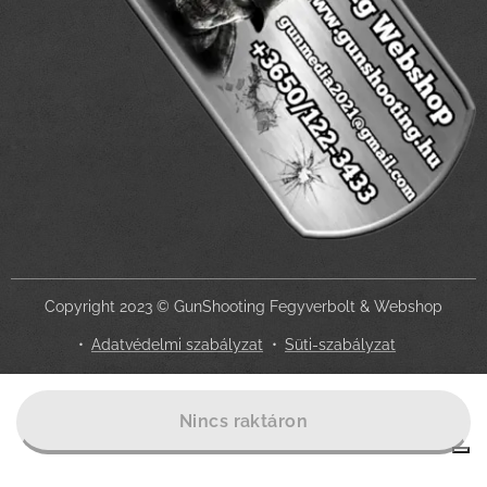
Copyright 2023 © GunShooting Fegyverbolt & Webshop
Adatvédelmi szabályzat
Süti-szabályzat
Az Ön adatvédelmi választásai
Nincs raktáron
Értesítés adatgyűjtéskor