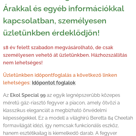
Árakkal és egyéb információkkal
kapcsolatban, személyesen
üzletünkben érdeklődjön!
18 év felett szabadon megvásárolható, de csak
személyesen vehető át üzletünkben. Házhozszállítás
nem lehetséges!
Üzletünkben időpontfoglalás a következő linken
lehetséges:
Időpontot foglalok
Az
Ekol Special 99
az egyik legnépszerűbb közepes
méretű gáz-riasztó fegyver a piacon, amely ötvözi a
klasszikus eleganciát a megbízható önvédelmi
képességekkel. Ez a modell a világhírű Beretta 84 Cheetah
formavilágát idézi, így nemcsak funkcionális eszköz,
hanem esztétikailag is kiemelkedő darab. A fegyver