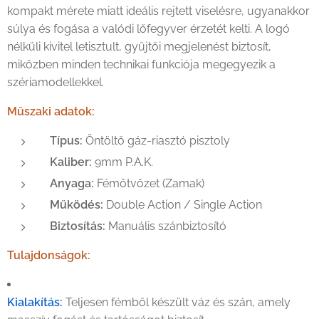
kompakt mérete miatt ideális rejtett viselésre, ugyanakkor
súlya és fogása a valódi lőfegyver érzetét kelti. A logó
nélküli kivitel letisztult, gyűjtői megjelenést biztosít,
miközben minden technikai funkciója megegyezik a
szériamodellekkel.
Műszaki adatok:
Típus:
Öntöltő gáz-riasztó pisztoly
Kaliber:
9mm P.A.K.
Anyaga:
Fémötvözet (Zamak)
Működés:
Double Action / Single Action
Biztosítás:
Manuális szánbiztosító
Tulajdonságok:
Kialakítás:
Teljesen fémből készült váz és szán, amely