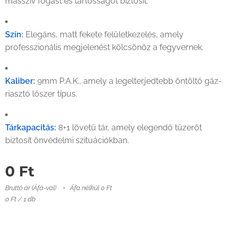
masszív fogást és tartósságot biztosít.
Szín:
Elegáns, matt fekete felületkezelés, amely
professzionális megjelenést kölcsönöz a fegyvernek.
Kaliber:
9mm P.A.K., amely a legelterjedtebb öntöltő gáz-
riasztó lőszer típus.
Tárkapacitás:
8+1 lövetű tár, amely elegendő tűzerőt
biztosít önvédelmi szituációkban.
0
Ft
Bruttó ár (Áfá-val)
Áfa nélkül 0 Ft
0 Ft / 1 db