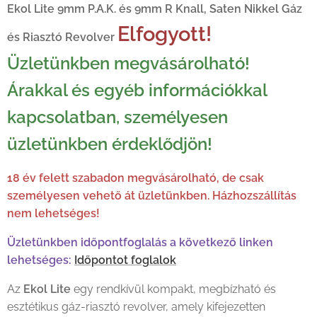
Ekol Lite 9mm P.A.K. és 9mm R Knall, Saten Nikkel Gáz
Elfogyott!
és Riasztó Revolver
Ekol Lite 9mm P.A.K. és 9mm R Knall, Saten Nikkel Gáz és
Üzletünkben megvásárolható!
Riasztó Revolver
Árakkal és egyéb információkkal
kapcsolatban, személyesen
üzletünkben érdeklődjön!
18 év felett szabadon megvásárolható, de csak
személyesen vehető át üzletünkben. Házhozszállítás
nem lehetséges!
Üzletünkben időpontfoglalás a következő linken
lehetséges:
Időpontot foglalok
Az
Ekol Lite
egy rendkívül kompakt, megbízható és
esztétikus gáz-riasztó revolver, amely kifejezetten