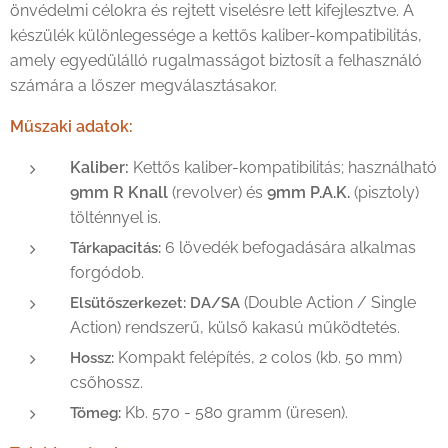
önvédelmi célokra és rejtett viselésre lett kifejlesztve. A
készülék különlegessége a kettős kaliber-kompatibilitás,
amely egyedülálló rugalmasságot biztosít a felhasználó
számára a lőszer megválasztásakor.
Műszaki adatok:
Kaliber:
Kettős kaliber-kompatibilitás; használható
9mm R Knall
(revolver) és
9mm P.A.K.
(pisztoly)
tölténnyel is.
6 lövedék befogadására alkalmas
Tárkapacitás:
forgódob.
(Double Action / Single
Elsütőszerkezet:
DA/SA
Action) rendszerű, külső kakasú működtetés.
Kompakt felépítés, 2 colos (kb. 50 mm)
Hossz:
csőhossz.
Kb. 570 - 580 gramm (üresen).
Tömeg: