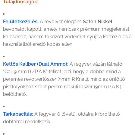
Tulajdonságok:
Felületkezelés:
A revolver elegáns
Saten Nikkel
bevonatot kapott, amely nemcsak prémium megjelenést
kölcsönöz, hanem fokozott védelmet nyújt a korrózió és a
használatból eredő kopás ellen
Kettős Kaliber (Dual Ammo):
A fegyver vázán látható
"Cal. 9 mm R./P.A.K." felirat jelzi, hogy a dobba mind a
peremes revolverlőszer (9mm R Knall), mind az öntöltő
pisztolyokhoz szánt perem nélküli lőszer (9mm P.A.K.)
betölthető.
Tárkapacitás:
A fegyver 6 lövetű, oldalra kifordítható
dobtárral rendelkezik.