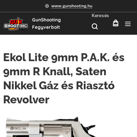
www.gunshooting.hu
Keresés
GunShooting
Fegyverbolt
Ekol Lite 9mm P.A.K. és
9mm R Knall, Saten
Nikkel Gáz és Riasztó
Revolver