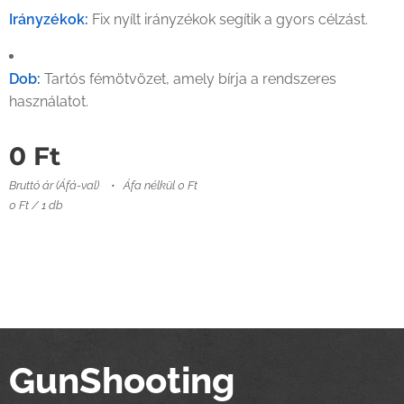
Irányzékok:
Fix nyílt irányzékok segítik a gyors célzást.
Dob:
Tartós fémötvözet, amely bírja a rendszeres
használatot.
0
Ft
Bruttó ár (Áfá-val)
Áfa nélkül 0 Ft
0 Ft / 1 db
GunShooting