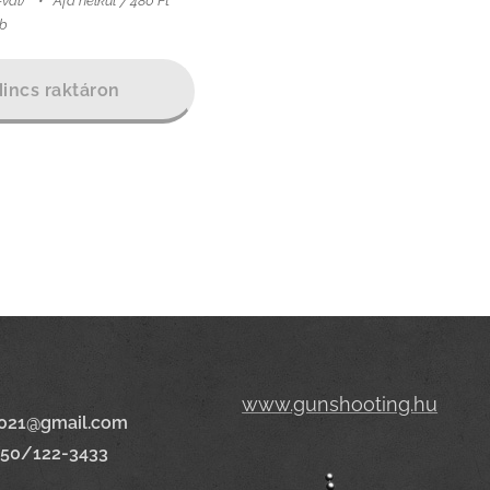
-val)
Áfa nélkül 7 480 Ft
db
incs raktáron
www.gunshooting.hu
021@gmail.com
650/122-3433