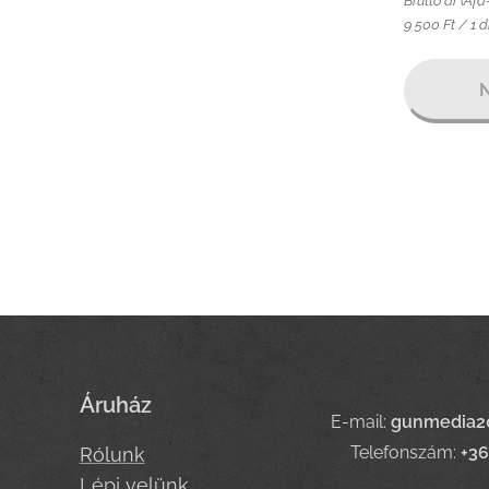
Bruttó ár (Áfá
9 500 Ft / 1 
N
Áruház
E-mail:
gunmedia2
Telefonszám:
+3
Rólunk
Lépj velünk