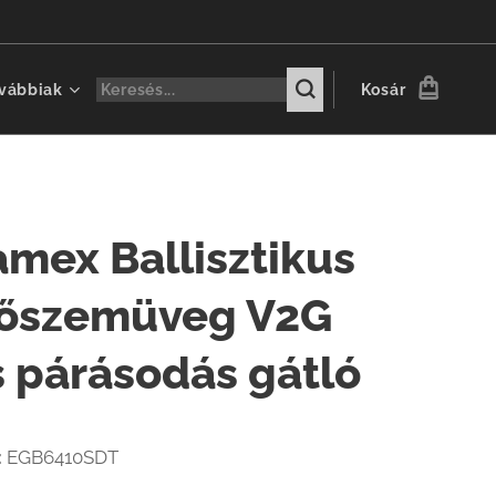
vábbiak
Kosár
amex Ballisztikus
őszemüveg V2G
s párásodás gátló
:
EGB6410SDT