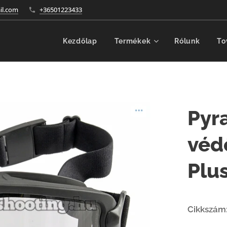
l.com
+36501223433
Kezdőlap
Termékek
Rólunk
To
Pyr
véd
Plu
Cikkszám