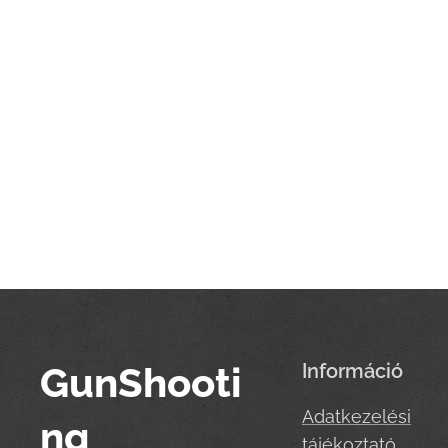
GunShooti
Információ
Adatkezelési
ng
tájékoztató