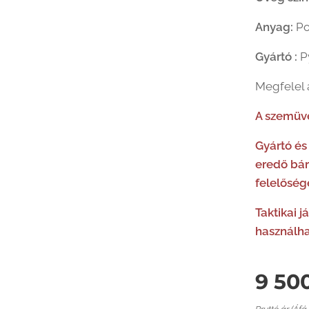
Anyag:
Po
Gyártó :
P
Megfelel
A szemüv
Gyártó és
eredő bár
felelőség
Taktikai 
használha
9 50