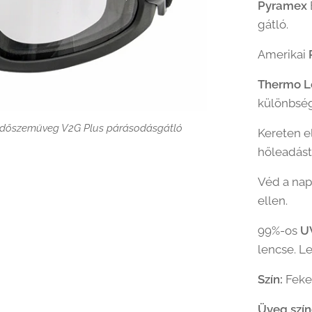
Pyramex
gátló.
Amerikai
Thermo L
különbség
édőszemüveg V2G Plus párásodásgátló
édőszemüveg V2G Plus párásodásgátló
édőszemüveg V2G Plus párásodásgátló
Kereten e
hőleadást
Véd a nap
édőszemüveg V2G Plus párásodásgátló
ellen.
99%-os
U
lencse. L
Szín:
Feke
Üveg szí