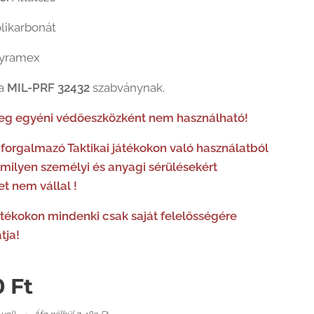
likarbonát
yramex
 a
MIL-PRF 32432
szabványnak.
eg egyéni védőeszközként nem használható!
 forgalmazó Taktikai játékokon való használatból
milyen személyi és anyagi sérülésekért
et nem vállal !
játékokon mindenki csak saját felelősségére
tja!
0
Ft