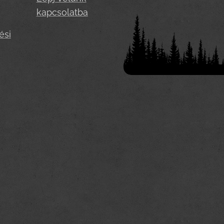
kapcsolatba
ési