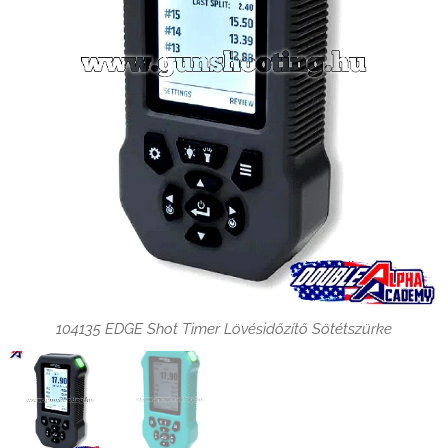
104135 EDGE Shot Timer Lövésidőzítő Sötétszürke