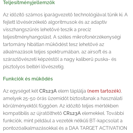
Teljesítményjellemzők
Az időzítő számos iparágvezető technológiával tűnik ki. A
fejlett lövésérzékelő algoritmusok és az adaptív
visszhangszűrés lehetővé teszik a precíz
teljesítményhangolást. A széles mikrofonérzékenységi
tartomány hibátlan működést tesz lehetővé az
alkalmazások teljes spektrumában, az airsoft és a
szárazlövészeti képzéstől a nagy kaliberű puska- és
pisztolyos beltéri lövészetig.
Funkciók és működés
Az egységet két
CR123A
elem táplálja
(nem tartozék)
,
amelyek 25-50 órás üzemidőt biztosítanak a használati
körülményektől függően. Az időzítő teljes mértékben
kompatibilis az újratölthető
CR123A
elemekkel. További
funkciók, mint például a vezeték nélküli BT-kapcsolat a
pontozóalkalmazásokkal és a DAA TARGET ACTIVATION