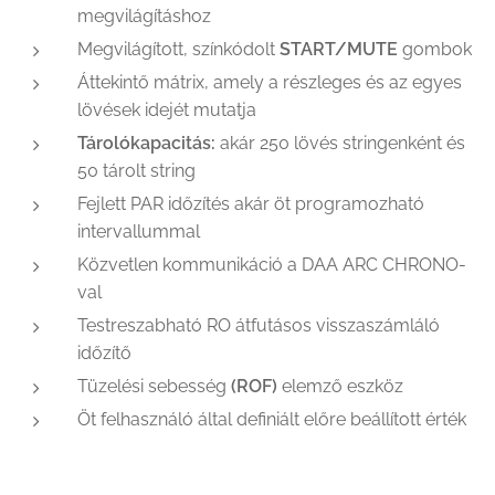
megvilágításhoz
Megvilágított, színkódolt
START/MUTE
gombok
Áttekintő mátrix, amely a részleges és az egyes
lövések idejét mutatja
Tárolókapacitás:
akár 250 lövés stringenként és
50 tárolt string
Fejlett PAR időzítés akár öt programozható
intervallummal
Közvetlen kommunikáció a DAA ARC CHRONO-
val
Testreszabható RO átfutásos visszaszámláló
időzítő
Tüzelési sebesség
(ROF)
elemző eszköz
Öt felhasználó által definiált előre beállított érték