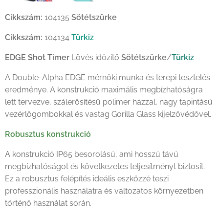
104134 EDGE Shot Timer Lövésidőzítő Türkiz
Cikkszám:
104135
Sötétszürke
Cikkszám:
104134
Türkiz
EDGE Shot Timer
Lövés időzítő
Sötétszürke
/
Türkiz
A Double-Alpha EDGE mérnöki munka és terepi tesztelés
eredménye. A konstrukció maximális megbízhatóságra
lett tervezve, szálerősítésű polimer házzal, nagy tapintású
vezérlőgombokkal és vastag Gorilla Glass kijelzővédővel.
Robusztus konstrukció
A konstrukció IP65 besorolású, ami hosszú távú
megbízhatóságot és következetes teljesítményt biztosít.
Ez a robusztus felépítés ideális eszközzé teszi
professzionális használatra és változatos környezetben
történő használat során.