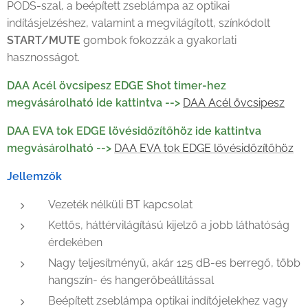
PODS-szal, a beépített zseblámpa az optikai
indításjelzéshez, valamint a megvilágított, színkódolt
START/MUTE
gombok fokozzák a gyakorlati
hasznosságot.
DAA Acél övcsipesz EDGE Shot timer-hez
megvásárolható ide kattintva -->
DAA Acél övcsipesz
DAA EVA tok EDGE lövésidőzítőhöz ide kattintva
megvásárolható -->
DAA EVA tok EDGE lövésidőzítőhöz
Jellemzők
Vezeték nélküli BT kapcsolat
Kettős, háttérvilágítású kijelző a jobb láthatóság
érdekében
Nagy teljesítményű, akár 125 dB-es berregő, több
hangszín- és hangerőbeállítással
Beépített zseblámpa optikai indítójelekhez vagy