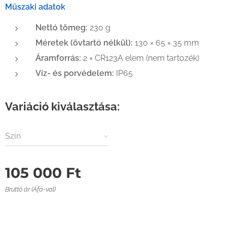
Műszaki adatok
Nettó tömeg:
230 g
Méretek (övtartó nélkül):
130 × 65 × 35 mm
Áramforrás:
2 × CR123A elem (nem tartozék)
Víz- és porvédelem:
IP65
Variáció kiválasztása:
Szín
105 000
Ft
Bruttó ár (Áfá-val)