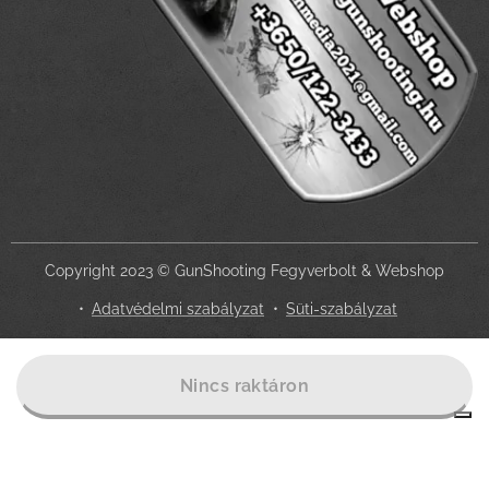
Copyright 2023 © GunShooting Fegyverbolt & Webshop
Adatvédelmi szabályzat
Süti-szabályzat
Az Ön adatvédelmi választásai
Nincs raktáron
Értesítés adatgyűjtéskor