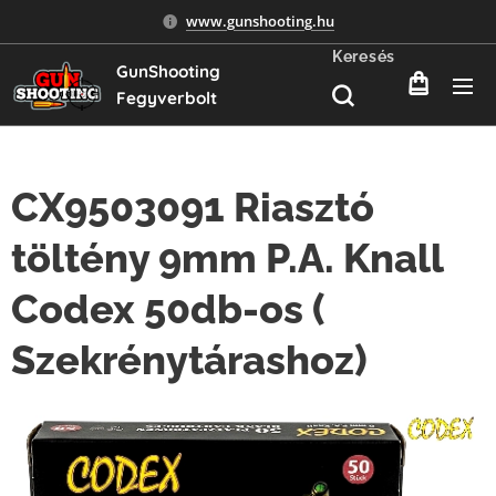
www.gunshooting.hu
Keresés
GunShooting
Fegyverbolt
CX9503091 Riasztó
töltény 9mm P.A. Knall
Codex 50db-os (
Szekrénytárashoz)