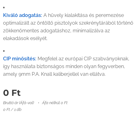
Kiváló adogatás:
A hüvely kialakítása és peremezése
optimalizált az öntöltő pisztolyok szekrénytárából történő
zökkenőmentes adogatáshoz, minimalizálva az
elakadások esélyét.
CIP minősítés:
Megfelel az európai CIP szabványoknak,
így használata biztonságos minden olyan fegyverben,
amely 9mm P.A. Knall kaliberjellel van ellátva.
0
Ft
Bruttó ár (Áfá-val)
Áfa nélkül 0 Ft
0 Ft / 1 db