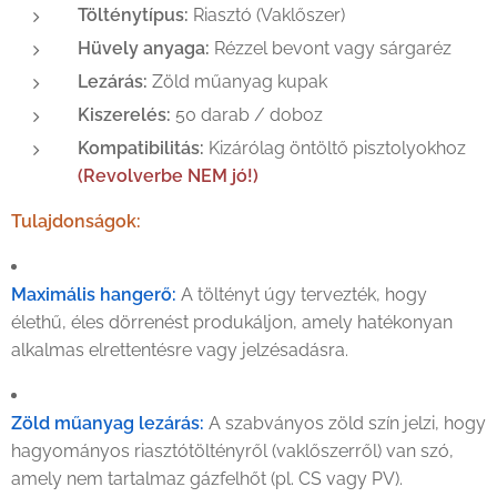
Tölténytípus:
Riasztó (Vaklőszer)
Hüvely anyaga:
Rézzel bevont vagy sárgaréz
Lezárás:
Zöld műanyag kupak
Kiszerelés:
50 darab / doboz
Kompatibilitás:
Kizárólag öntöltő pisztolyokhoz
(Revolverbe NEM jó!)
Tulajdonságok:
Maximális hangerő:
A töltényt úgy tervezték, hogy
élethű, éles dörrenést produkáljon, amely hatékonyan
alkalmas elrettentésre vagy jelzésadásra.
Zöld műanyag lezárás:
A szabványos zöld szín jelzi, hogy
hagyományos riasztótöltényről (vaklőszerről) van szó,
amely nem tartalmaz gázfelhőt (pl. CS vagy PV).