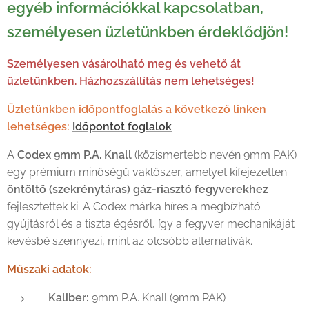
egyéb információkkal kapcsolatban,
személyesen üzletünkben érdeklődjön!
Személyesen vásárolható meg és vehető át
üzletünkben. Házhozszállítás nem lehetséges!
Üzletünkben időpontfoglalás a következő linken
lehetséges:
Időpontot foglalok
A
Codex 9mm P.A. Knall
(közismertebb nevén 9mm PAK)
egy prémium minőségű vaklőszer, amelyet kifejezetten
öntöltő (szekrénytáras) gáz-riasztó fegyverekhez
fejlesztettek ki. A Codex márka híres a megbízható
gyújtásról és a tiszta égésről, így a fegyver mechanikáját
kevésbé szennyezi, mint az olcsóbb alternatívák.
Műszaki adatok:
Kaliber:
9mm P.A. Knall (9mm PAK)