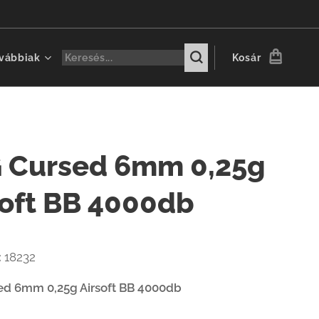
vábbiak
Kosár
 Cursed 6mm 0,25g
soft BB 4000db
:
18232
d 6mm 0,25g Airsoft BB 4000db