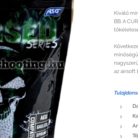
Kiváló mi
BB. A CUR
tökéletes
Következe
minőségű 
nagyszerű
az airsoft
Tulajdons
D
Ka
A
T