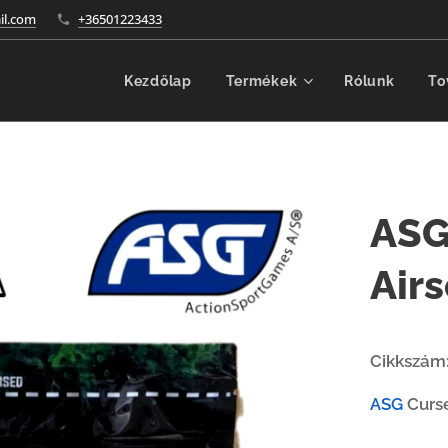
l.com
+36501223433
Kezdőlap
Termékek
Rólunk
To
ASG
Air
Cikkszám
ASG
Curse