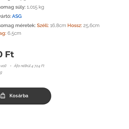
somag súly:
1,015 kg
ártó:
ASG
somag méretek:
Széll:
16,8cm
Hossz:
25,6cm
ag:
6,5cm
0
Ft
-val)
Áfa nélkül 4 724 Ft
kg
Kosárba