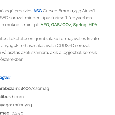
nőségű precíziós
ASG
Cursed 6mm 0,25g Airsoft
SED sorozat minden típusú airsoft fegyverben
en működik mint pl:.
AEG,
GAS/CO2, Spring, HPA
tes, tökéletesen gömb alakú formájával és kiváló
anyagok felhasználásával a CURSED sorozat
 választás azok számára, akik a legjobbat keresik
 lőszerekben.
ágok:
arabszám:
4000/csomag
liber:
6 mm
nyaga:
műanyag
ömeg:
0,25 g