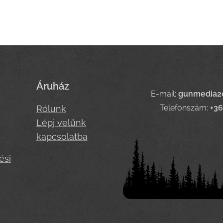
Áruház
E-mail:
gunmedia2
Telefonszám:
+3
Rólunk
Lépj velünk
kapcsolatba
ési