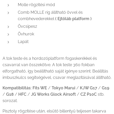
Molle rögzítési mód
Comb MOLLE rig állítható övvel és
combhevederekkel
( Ejtőláb platform )
Övcsipesz
Övhurok
Lapát
A tok teste és a hordozóplatform fogaskerékkel és
csavarral van összekötve. A tok teste 360 fokban
elforgatható, így beállítható saját igénye szerint. Beállítás
imbuszkulcs segítségével, csavar meglazításával állítható.
Kompatibilitás:
Fits WE
/
Tokyo Marui
/
KJW G17
/
G19
/
G18
/
HFC
/
JG Works Glock Airsoft
/
CZ P10C
stb.
sorozat.
Pisztoly rögzítése után, elsütő billentyű teljesen takarva