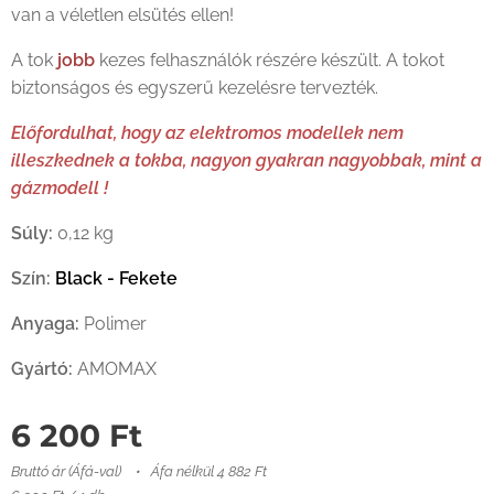
van a véletlen elsütés ellen!
A tok
jobb
kezes felhasználók részére készült. A tokot
biztonságos és egyszerű kezelésre tervezték.
Előfordulhat, hogy az elektromos modellek nem
illeszkednek a tokba, nagyon gyakran nagyobbak, mint a
gázmodell !
Súly:
0,12 kg
Szín:
Black - Fekete
Anyaga:
Polimer
Gyártó:
AMOMAX
6 200
Ft
Bruttó ár (Áfá-val)
Áfa nélkül 4 882 Ft