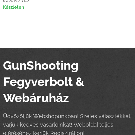
6 200 Ft / 1 db
Készleten
GunShooting
Fegyverbolt &
Webáruház
Üdvözöljük Webshopunkban! Széles választékkal,
várjuk kedves vásárlóinkat! Weboldal teljes
eléréséhez kérjük
Regisztráljon!