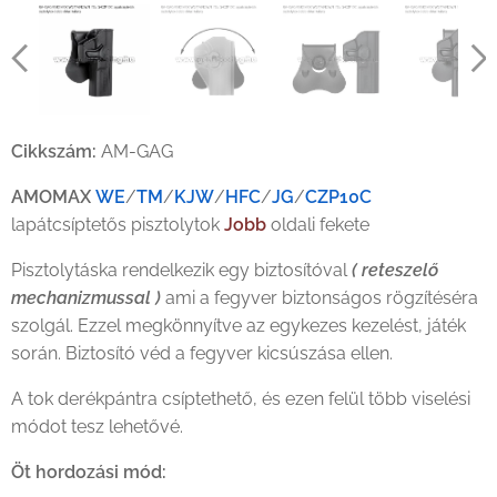
Cikkszám:
AM-GAG
AMOMAX
WE
/
TM
/
KJW
/
HFC
/
JG
/
CZP10C
lapátcsíptetős pisztolytok
Jobb
oldali fekete
Pisztolytáska rendelkezik egy biztosítóval
( reteszelő
mechanizmussal )
ami a fegyver biztonságos rögzítéséra
szolgál. Ezzel megkönnyítve az egykezes kezelést, játék
során. Biztosító véd a fegyver kicsúszása ellen.
A tok derékpántra csíptethető, és ezen felül több viselési
módot tesz lehetővé.
Öt hordozási mód: