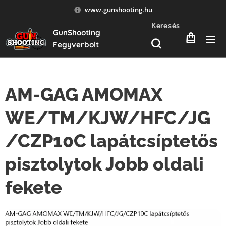
www.gunshooting.hu
Keresés
GunShooting
Fegyverbolt
AM-GAG AMOMAX
WE/TM/KJW/HFC/JG
/CZP10C lapátcsíptetős
pisztolytok Jobb oldali
fekete