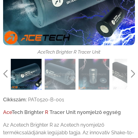
AceTech Brighter R Tracer Unit
AceTech Brighter R Tracer Unit
AceTech Brighter R Tracer Unit
AceTech Brighter R Tracer Unit
Cikkszám:
PAT0520-B-001
Ace
Tech Brighter
R
Tracer Unit
nyomjelző egység
Az Acetech Brighter R az Acetech nyomjelző
termékcsaládjának legújabb tagja. Az innovatív Shake-to-