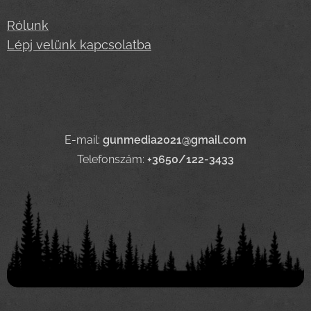
Rólunk
Lépj velünk kapcsolatba
E-mail:
gunmedia2021@gmail.com
Telefonszám:
+3650/122-3433