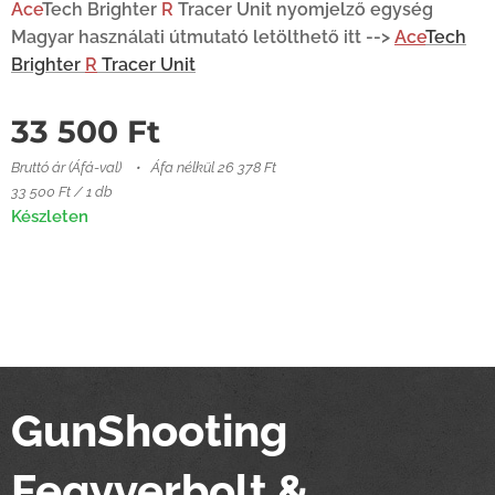
Ace
Tech Brighter
R
Tracer Unit
nyomjelző egység
Magyar használati útmutató letölthető itt -->
Ace
Tech
Brighter
R
Tracer Unit
33 500
Ft
Bruttó ár (Áfá-val)
Áfa nélkül 26 378 Ft
33 500 Ft / 1 db
Készleten
GunShooting
Fegyverbolt &