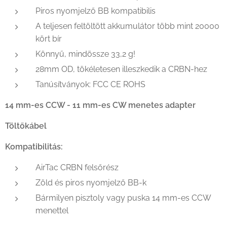
Piros nyomjelző BB kompatibilis
A teljesen feltöltött akkumulátor több mint 20000
kört bír
Könnyű, mindössze 33,2 g!
28mm OD, tökéletesen illeszkedik a CRBN-hez
Tanúsítványok: FCC CE ROHS
14 mm-es CCW - 11 mm-es CW menetes adapter
Töltőkábel
Kompatibilitás:
AirTac CRBN felsőrész
Zöld és piros nyomjelző BB-k
Bármilyen pisztoly vagy puska 14 mm-es CCW
menettel