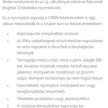
Wake rendszerrel és az új, ultrafényes interirrel felszerelt
Brighter R tökéletes nyomkövető.
Ez a nyomjelző egység a CRBN felsőrészeken is egy
síkban helyezkedik el a szuper karcsú felület érdekében!
Kapcsolja be üresjáratból rázással.
Az IP64 védettségnek köszönhetően napsütéses
és esős napokon is élvezheti a fényképezés
élményét.
Támogatja mind a zöld, mind a piros világító BB-
ket, kiválóan működik minden Airsoft éjszakai
játékhoz. Kompakt és mindössze 32 gramm
súlyú, könnyen hordozható és nem foglal helyet.
Használható nyomjelző modulként és/vagy
hangtompítóba helyezhető.
Tökéletes puskákhoz vagy pisztolyokhoz
A rázással ébresztéshez kapcsolja be