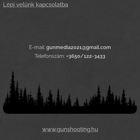
Lépj velünk kapcsolatba
E-mail:
gunmedia2021@gmail.com
Telefonszám:
+3650/122-3433
www.gunshooting.hu