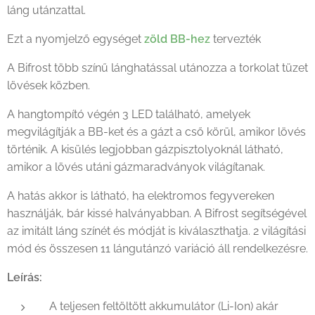
láng utánzattal.
AceTech Bifrost Tracer Unit
Ezt a nyomjelző egységet
zöld BB-hez
tervezték
A Bifrost több színű lánghatással utánozza a torkolat tüzet
lövések közben.
A hangtompító végén 3 LED található, amelyek
megvilágítják a BB-ket és a gázt a cső körül, amikor lövés
PAT0700-B-001 AceTech Bifrost Tracer Unit
történik. A kisülés legjobban gázpisztolyoknál látható,
amikor a lövés utáni gázmaradványok világítanak.
A hatás akkor is látható, ha elektromos fegyvereken
használják, bár kissé halványabban. A Bifrost segítségével
az imitált láng színét és módját is kiválaszthatja. 2 világítási
mód és összesen 11 lángutánzó variáció áll rendelkezésre.
Leírás:
A teljesen feltöltött akkumulátor (Li-Ion) akár