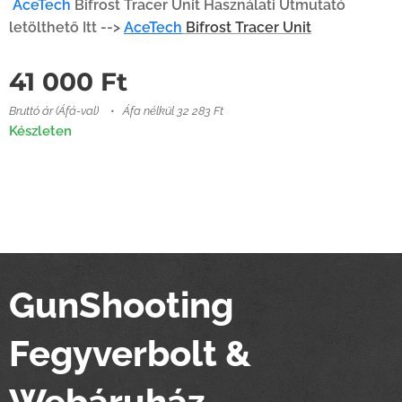
AceTech
Bifrost Tracer Unit Használati Útmutató
letölthető Itt -->
AceTech
Bifrost Tracer Unit
41 000
Ft
Bruttó ár (Áfá-val)
Áfa nélkül 32 283 Ft
Készleten
GunShooting
Fegyverbolt &
Webáruház