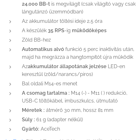
24.000 BB-t
is megvilágít (csak világító vagy csak
lángutánzó üzemmódban)
Az akkumulátor töltési ideje 2,5 óra
A készülék
35 RPS
-ig
működőképes
Zöld BB-hez
Automatikus alvó
funkció 5 perc inaktivitás után,
majd ha megrázza a hangtompítót újra működik
Az
akkumulátor állapotának jelzése
LED-en
keresztül (zöld/narancs/piros)
Bal oldali M14-es menet
A csomag tartalma :
M14 (-) - M11 ( ) redukció,
USB-C töltőkábel, imbuszkulcs, útmutató
Méretek :
átmérő 30 mm, hossz 81 mm
Súly :
61 g (adapter nélkül)
Gyártó:
AceTech