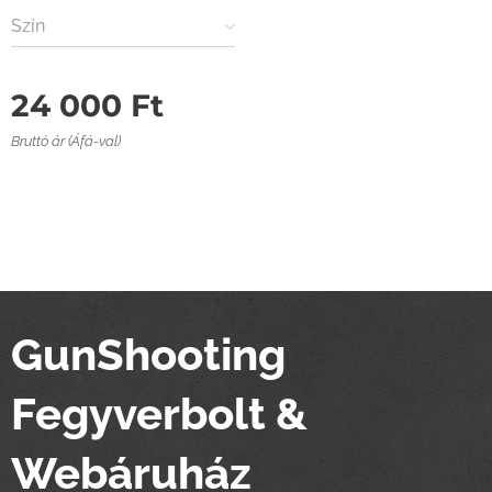
Szín
24 000
Ft
Bruttó ár (Áfá-val)
GunShooting
Fegyverbolt &
Webáruház