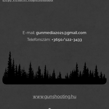
E-mail:
gunmedia2021@gmail.com
Telefonszám:
+3650/122-3433
www.gunshooting.hu