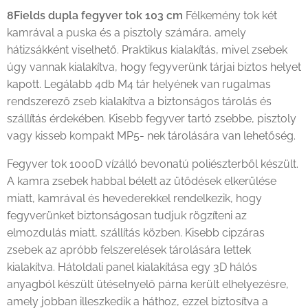
8Fields dupla fegyver tok 103 cm
Félkemény tok két
kamrával a puska és a pisztoly számára, amely
hátizsákként viselhető. Praktikus kialakítás, mivel zsebek
úgy vannak kialakítva, hogy fegyverünk tárjai biztos helyet
kapott. Legálabb 4db M4 tár helyének van rugalmas
rendszerező zseb kialakítva a biztonságos tárolás és
szállítás érdekében. Kisebb fegyver tartó zsebbe, pisztoly
vagy kisseb kompakt MP5- nek tárolására van lehetőség.
Fegyver tok 1000D vízálló bevonatú poliészterből készült.
A kamra zsebek habbal bélelt az ütődések elkerülése
miatt, kamrával és hevederekkel rendelkezik, hogy
fegyverünket biztonságosan tudjuk rögzíteni az
elmozdulás miatt, szállítás közben. Kisebb cipzáras
zsebek az apróbb felszerelések tárolására lettek
kialakítva. Hátoldali panel kialakítása egy 3D hálós
anyagból készült ütéselnyelő párna került elhelyezésre,
amely jobban illeszkedik a háthoz, ezzel biztosítva a