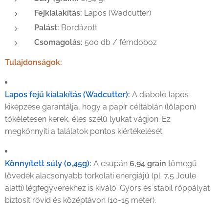
Fejkialakítás:
Lapos (Wadcutter)
Palást:
Bordázott
Csomagolás:
500 db / fémdoboz
Tulajdonságok:
Lapos fejű kialakítás (Wadcutter):
A diabolo lapos
kiképzése garantálja, hogy a papír céltáblán (lőlapon)
tökéletesen kerek, éles szélű lyukat vágjon. Ez
megkönnyíti a találatok pontos kiértékelését.
Könnyített súly (0,45g):
A csupán
6,94 grain
tömegű
lövedék alacsonyabb torkolati energiájú (pl. 7,5 Joule
alatti) légfegyverekhez is kiváló. Gyors és stabil röppályát
biztosít rövid és középtávon (10-15 méter).