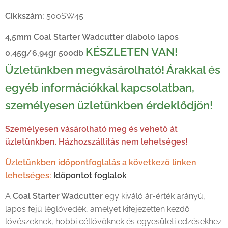
aposfeju-4-5mm-leglovedek-coal-starter
Cikkszám:
500SW45
4,5mm Coal Starter Wadcutter diabolo lapos
KÉSZLETEN VAN!
0,45g/6,94gr 500db
Üzletünkben megvásárolható! Árakkal és
egyéb információkkal kapcsolatban,
személyesen üzletünkben érdeklődjön!
Személyesen vásárolható meg és vehető át
üzletünkben. Házhozszállítás nem lehetséges!
Üzletünkben időpontfoglalás a következő linken
lehetséges:
Időpontot foglalok
A
Coal Starter Wadcutter
egy kiváló ár-érték arányú,
lapos fejű léglövedék, amelyet kifejezetten kezdő
lövészeknek, hobbi céllövőknek és egyesületi edzésekhez