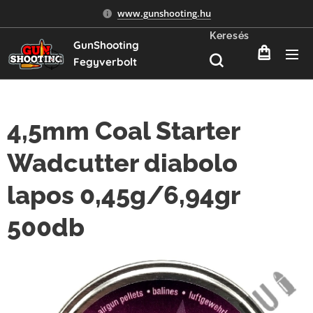
www.gunshooting.hu
Keresés
GunShooting
Fegyverbolt
4,5mm Coal Starter
Wadcutter diabolo
lapos 0,45g/6,94gr
500db