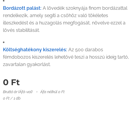
Bordázott palást:
A lövedék szoknyája finom bordázattal
rendelkezik, amely segíti a csőhöz való tökéletes
illeszkedést és a huzagolás megfogását, növelve ezzel a
lövés stabilitását.
Költséghatékony kiszerelés:
Az 500 darabos
fémdobozos kiszerelés lehetővé teszi a hosszú ideig tartó,
zavartalan gyakorlást.
0
Ft
Bruttó ár (Áfá-val)
Áfa nélkül 0 Ft
0 Ft / 1 db