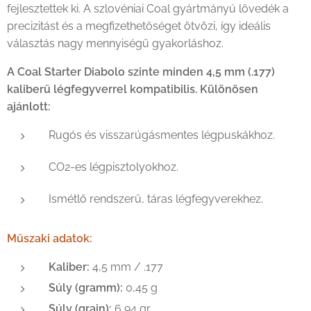
fejlesztettek ki. A szlovéniai Coal gyártmányú lövedék a
precizitást és a megfizethetőséget ötvözi, így ideális
választás nagy mennyiségű gyakorláshoz.
A Coal Starter Diabolo szinte minden 4,5 mm (.177)
kaliberű légfegyverrel kompatibilis. Különösen
ajánlott:
Rugós és visszarúgásmentes légpuskákhoz.
CO2-es légpisztolyokhoz.
Ismétlő rendszerű, táras légfegyverekhez.
Műszaki adatok:
Kaliber:
4,5 mm / .177
Súly (gramm):
0,45 g
Súly (grain):
6,94 gr