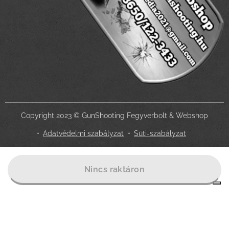
Copyright 2023 © GunShooting Fegyverbolt & Webshop
Adatvédelmi szabályzat
Süti-szabályzat
Az Ön adatvédelmi választásai
Nincs raktáron
Értesítés adatgyűjtéskor