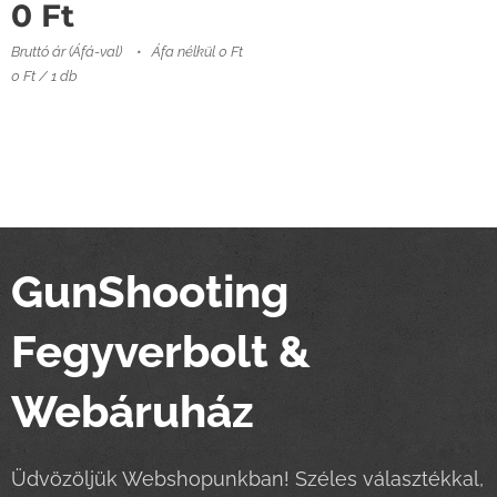
0
Ft
Bruttó ár (Áfá-val)
Áfa nélkül 0 Ft
0 Ft / 1 db
GunShooting
Fegyverbolt &
Webáruház
Üdvözöljük Webshopunkban! Széles választékkal,