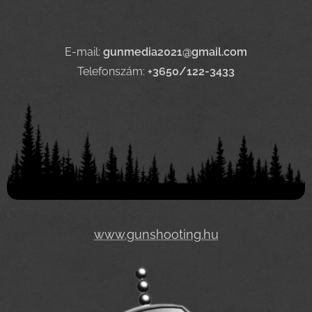
E-mail:
gunmedia2021@gmail.com
Telefonszám:
+3650/122-3433
www.gunshooting.hu