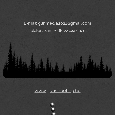
E-mail:
gunmedia2021@gmail.com
Telefonszám:
+3650/122-3433
www.gunshooting.hu