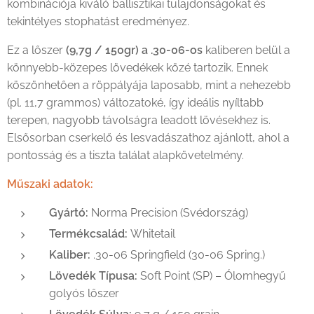
kombinációja kiváló ballisztikai tulajdonságokat és
tekintélyes stophatást eredményez.
Ez a lőszer
(9,7g / 150gr) a .30-06-os
kaliberen belül a
könnyebb-közepes lövedékek közé tartozik. Ennek
köszönhetően a röppályája laposabb, mint a nehezebb
(pl. 11,7 grammos) változatoké, így ideális nyíltabb
terepen, nagyobb távolságra leadott lövésekhez is.
Elsősorban cserkelő és lesvadászathoz ajánlott, ahol a
pontosság és a tiszta találat alapkövetelmény.
Műszaki adatok:
Gyártó:
Norma Precision (Svédország)
Termékcsalád:
Whitetail
Kaliber:
.30-06 Springfield (30-06 Spring.)
Lövedék Típusa:
Soft Point (SP) – Ólomhegyű
golyós lőszer