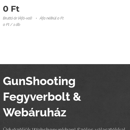
0
Ft
Bruttó ár (Áfá-val)
Áfa nélkül 0 Ft
0 Ft / 1 db
GunShooting
Fegyverbolt &
Webáruház
Üdvözöljük Webshopunkban! Széles választékkal,