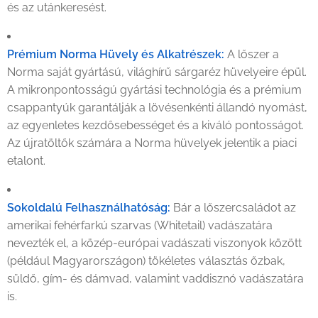
és az utánkeresést.
Prémium Norma Hüvely és Alkatrészek:
A lőszer a
Norma saját gyártású, világhírű sárgaréz hüvelyeire épül.
A mikronpontosságú gyártási technológia és a prémium
csappantyúk garantálják a lövésenkénti állandó nyomást,
az egyenletes kezdősebességet és a kiváló pontosságot.
Az újratöltők számára a Norma hüvelyek jelentik a piaci
etalont.
Sokoldalú Felhasználhatóság:
Bár a lőszercsaládot az
amerikai fehérfarkú szarvas (Whitetail) vadászatára
nevezték el, a közép-európai vadászati viszonyok között
(például Magyarországon) tökéletes választás őzbak,
süldő, gím- és dámvad, valamint vaddisznó vadászatára
is.