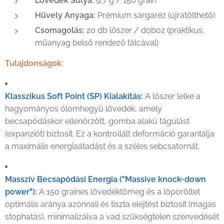
Lövedék Súlya:
9,7 g / 150 grain
Hüvely Anyaga:
Prémium sárgaréz (újratölthető)
Csomagolás:
20 db lőszer / doboz (praktikus,
műanyag belső rendező tálcával)
Tulajdonságok:
Klasszikus Soft Point (SP) Kialakítás:
A lőszer lelke a
hagyományos ólomhegyű lövedék, amely
becsapódáskor ellenőrzött, gomba alakú tágulást
(expanziót) biztosít. Ez a kontrollált deformáció garantálja
a maximális energiaátadást és a széles sebcsatornát.
Masszív Becsapódási Energia ("Massive knock-down
power"):
A 150 graines lövedéktömeg és a lőporöltet
optimális aránya azonnali és tiszta elejtést biztosít (magas
stophatás), minimalizálva a vad szükségtelen szenvedését