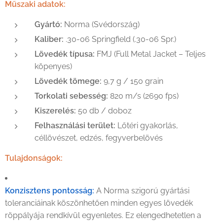
Műszaki adatok:
Gyártó:
Norma (Svédország)
Kaliber:
.30-06 Springfield (.30-06 Spr.)
Lövedék típusa:
FMJ (Full Metal Jacket – Teljes
köpenyes)
Lövedék tömege:
9,7 g / 150 grain
Torkolati sebesség:
820 m/s (2690 fps)
Kiszerelés:
50 db / doboz
Felhasználási terület:
Lőtéri gyakorlás,
céllövészet, edzés, fegyverbelövés
Tulajdonságok:
Konzisztens pontosság:
A Norma szigorú gyártási
toleranciáinak köszönhetően minden egyes lövedék
röppályája rendkívül egyenletes. Ez elengedhetetlen a