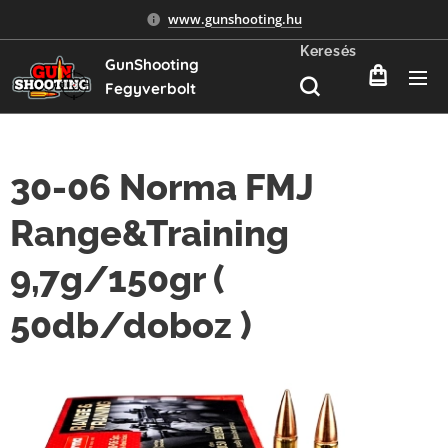
www.gunshooting.hu
Keresés
GunShooting
Fegyverbolt
30-06 Norma FMJ
Range&Training
9,7g/150gr (
50db/doboz )