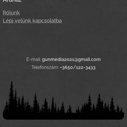
Rólunk
Lépj velünk kapcsolatba
E-mail:
gunmedia2021@gmail.com
Telefonszám:
+3650/122-3433