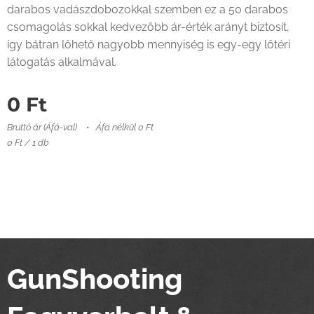
darabos vadászdobozokkal szemben ez a 50 darabos
csomagolás sokkal kedvezőbb ár-érték arányt biztosít,
így bátran lőhető nagyobb mennyiség is egy-egy lőtéri
látogatás alkalmával.
0
Ft
Bruttó ár (Áfá-val)
Áfa nélkül 0 Ft
0 Ft / 1 db
GunShooting