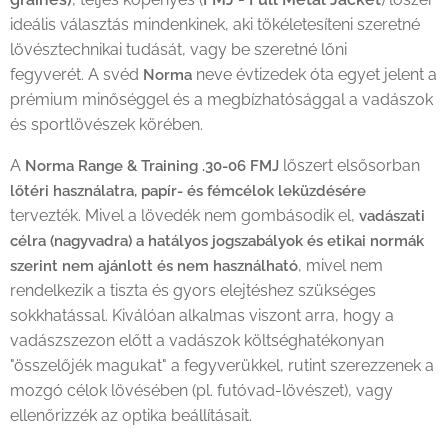
ideális választás mindenkinek, aki tökéletesíteni szeretné
lövésztechnikai tudását, vagy be szeretné lőni
fegyverét. A svéd
neve évtizedek óta egyet jelent a
Norma
prémium minőséggel és a megbízhatósággal a vadászok
és sportlövészek körében.
A
lőszert elsősorban
Norma Range & Training .30-06 FMJ
lőtéri használatra, papír- és fémcélok leküzdésére
tervezték. Mivel a lövedék nem gombásodik el,
vadászati
célra (nagyvadra) a hatályos jogszabályok és etikai normák
, mivel nem
szerint nem ajánlott és nem használható
rendelkezik a tiszta és gyors elejtéshez szükséges
sokkhatással. Kiválóan alkalmas viszont arra, hogy a
vadászszezon előtt a vadászok költséghatékonyan
"összelőjék magukat" a fegyverükkel, rutint szerezzenek a
mozgó célok lövésében (pl. futóvad-lövészet), vagy
ellenőrizzék az optika beállításait.