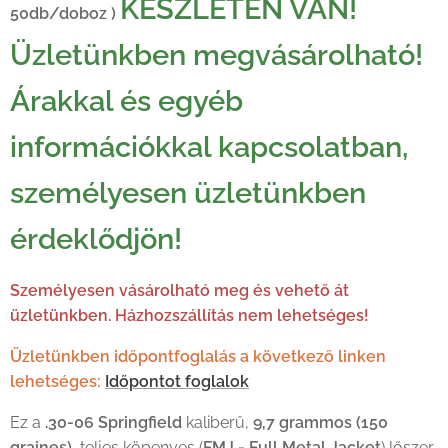
KÉSZLETEN VAN!
50db/doboz )
Üzletünkben megvásárolható!
Árakkal és egyéb
információkkal kapcsolatban,
személyesen üzletünkben
érdeklődjön!
Személyesen vásárolható meg és vehető át
üzletünkben. Házhozszállítás nem lehetséges!
Üzletünkben időpontfoglalás a következő linken
lehetséges:
Időpontot foglalok
Ez a
.30-06 Springfield
kaliberű,
9,7 grammos (150
graines)
, teljes köpenyes (
FMJ - Full Metal Jacket
) lőszer