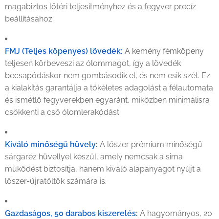
magabiztos lőtéri teljesítményhez és a fegyver precíz
beállításához.
FMJ (Teljes köpenyes) lövedék:
A kemény fémköpeny
teljesen körbeveszi az ólommagot, így a lövedék
becsapódáskor nem gombásodik el, és nem esik szét. Ez
a kialakítás garantálja a tökéletes adagolást a félautomata
és ismétlő fegyverekben egyaránt, miközben minimálisra
csökkenti a cső ólomlerakódást.
Kiváló minőségű hüvely:
A lőszer prémium minőségű
sárgaréz hüvellyel készül, amely nemcsak a sima
működést biztosítja, hanem kiváló alapanyagot nyújt a
lőszer-újratöltők számára is.
Gazdaságos, 50 darabos kiszerelés:
A hagyományos, 20